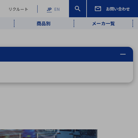
お問い合わせ
リクルート
JP
EN
商品別
メーカ一覧
検索
検索
ーワード
ワイヤレス給
ロボティクス
品質管理・検
は行
ま行
や行
ら行
わ行
ヤレス給電
、
Pocket AI
、
Net Predy
、
メルマガ
計測・検出
電
（AI）
査
から
定・表示機器
報通信
検査・分析機器
宇宙・防衛
ブログ｜ここ
企業概要
IRライブラリー
マテリアリティ（重要課題）
L
M
N
O
P
Q
R
S
T
レーダ・衛星
から始まる最
照射
通信
新技術
ー・光学部品
組込コンピュータ
算短信
沿革
人権・サプライチェーン
半導体・電子
価証券報告書
検索
部品小ロット
算説明会資料
合報告書