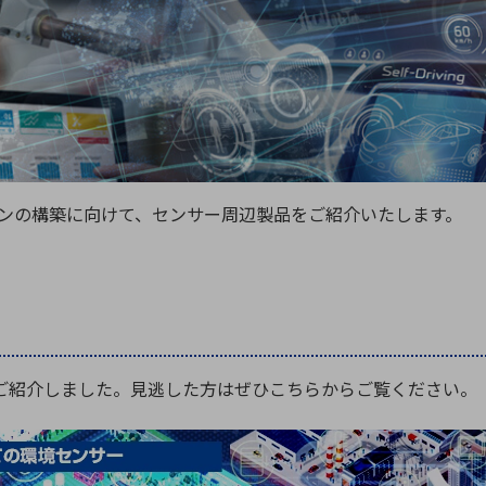
向け・その他
サービス
医
グループ会社
連結キャッシュ・フロー計算書
株
ヒストリカルデータ
I
個人投資家の皆さまへ
丸文ってどんな会社
会
ョンの構築に向けて、センサー周辺製品をご紹介いたします。
投資をお考えの皆さまへ
サ
株主優待制度
事
個人投資家様向けイベント
業
丸文用語集
株
資
をご紹介しました。見逃した方はぜひこちらからご覧ください。