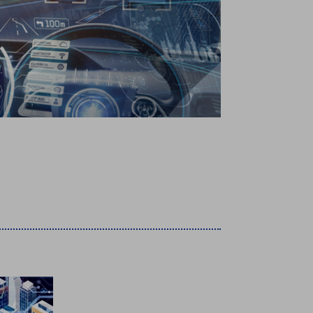
療機器
社名の由来・ロゴ
主通信
Rカレンダー
よくあるご質問
社に関するご質問
ステナビリティに関するご質問
業内容に関するご質問
績・財務に関するご質問
式に関するご質問
料請求に関するご質問