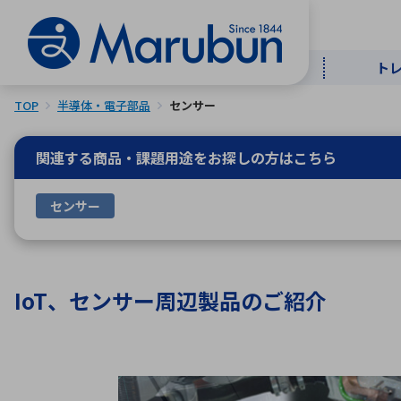
ト
TOP
半導体・電子部品
センサー
マー
ト
用
商
メ
関連する商品・課題用途を
お探しの方はこちら
50音順
センサー
半導体
自
TOPメッセージ・サステナビリ
トップメッセージ
経営方針
ティ基本方針
アルファベッ
IoT、センサー周辺製品のご紹介
ICTソ
トップメッセージ
事業内容
人的資本
中期経営計画
コーポレートガバナンス
事業等のリスク