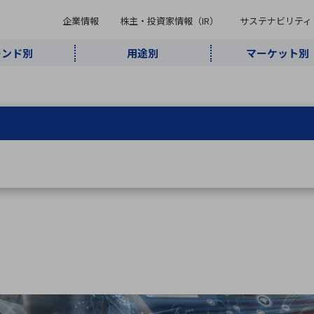
企業情報
株主・投資家情報（IR）
サステナビリティ
レンド別
用途別
マーケット別
キーワード・商品
ケット別
レンド別
途別
品別
ーカ一覧
株主・投資家情報（IR）
サステナビリティ
企業情報
よく検索されているキ
インダストリ
ABOUT MARUBUN
SUSTAINABILITY
IR
通信・ネット
5G・Local
監視・セキュ
あ行
か行
さ行
た行
な行
ミリ波レーダー
、
ワイ
アルDXソリ
ワーク
5G
リティ
ューション
、
AIロボット
、
ここ
・電子部品
動車
ソフトウェア
産業
計測・測
情
企業理念
財務・業績情報
価値創造モデル
A
B
C
D
E
F
G
H
I
J
K
データセン
ミリ波レーダ
製品製造・加
接着・接合
ト順
タ・クラウド
ー
工
U
V
W
X
Y
Z
リューション
民生
組立・ロボティクス
医療
レーザ
最新決算情報
決
役員一覧
環境・社会
シミュレータ
環境構築・開
チャートジェネレーター
有
ー
発システム
連結貸借対照表
決
連結損益計算書
統