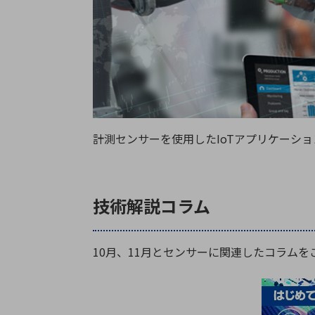
特定用途
拠点一覧
ガバナンス
ディスクロージャー・ポリシー
株式・株主情報
株式基本情報
計測センサーを使用したIoTアプリケーシ
株主還元
株価情報
株式手続き
株主総会
技術解説コラム
定款・株式取扱規程
電子公告
10月、11月とセンサーに関連したコラム