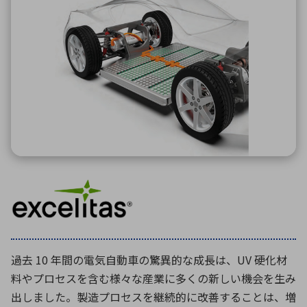
ICTソリューション
民生
組立・ロボティクス
医療
A
B
C
D
ロボティクス（AI）
品質管理・検査
E
F
G
H
I
J
K
L
データセンタ・クラウド
接着・接合
レーザー・光学部品
組込コンピュータ
M
N
O
P
Q
R
S
T
ミリ波レーダー
製品製造・加工
U
V
W
X
特定用途向け・その他
サービス
Y
Z
ブログ｜ここから始まる最新技術
レーダ・衛星通信
検索
医療機器
照射
過去 10 年間の電気自動車の驚異的な成長は、UV 硬化材
料やプロセスを含む様々な産業に多くの新しい機会を生み
出しました。製造プロセスを継続的に改善することは、増
シミュレーター