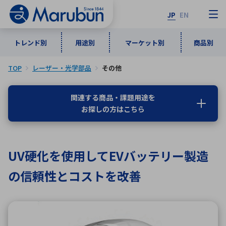
JP
EN
トレンド別
用途別
マーケット別
商品別
TOP
レーザー・光学部品
その他
マーケット別
トレンド別
用途別
商品別
メーカ一覧
関連する商品・課題用途を
お探しの方はこちら
50音順
インダストリアルDXソリューション
通信・ネットワーク
半導体・電子部品
自動車
ソフトウェア
産業
あ行
か行
さ行
た行
UV硬化を使用してEVバッテリー製造
な行
は行
ま行
や行
5G・Local 5G
監視・セキュリティ
の信頼性とコストを改善
ら行
わ行
計測・測定・表示機器
情報通信
検査・分析機器
宇宙・防衛
ワイヤレス給電
計測・検出
アルファベット順