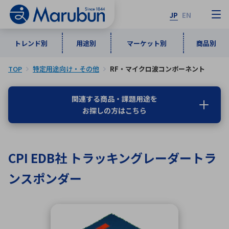
JP
EN
トレンド別
用途別
マーケット別
商品別
TOP
特定用途向け・その他
RF・マイクロ波コンポーネント
マーケット別
トレンド別
用途別
商品別
メーカ一覧
関連する商品・課題用途を
お探しの方はこちら
50音順
インダストリアルDXソリューション
通信・ネットワーク
半導体・電子部品
自動車
ソフトウェア
産業
あ行
か行
さ行
た行
CPI EDB社 トラッキングレーダートラ
な行
は行
ま行
や行
5G・Local 5G
監視・セキュリティ
ンスポンダー
ら行
わ行
計測・測定・表示機器
情報通信
検査・分析機器
宇宙・防衛
ワイヤレス給電
計測・検出
アルファベット順