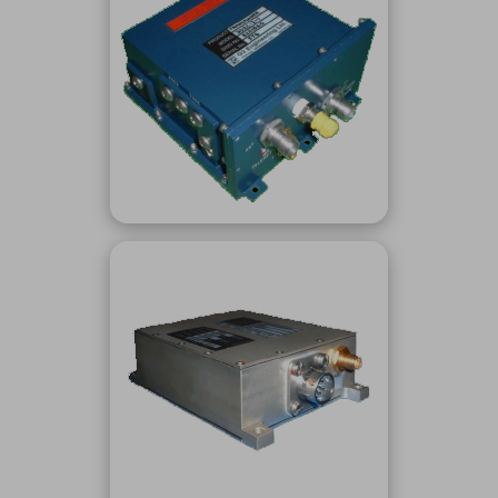
ICTソリューション
民生
組立・ロボティクス
医療
A
B
C
D
ロボティクス（AI）
品質管理・検査
E
F
G
H
I
J
K
L
データセンタ・クラウド
接着・接合
レーザー・光学部品
組込コンピュータ
M
N
O
P
Q
R
S
T
ミリ波レーダー
製品製造・加工
U
V
W
X
特定用途向け・その他
サービス
Y
Z
ブログ｜ここから始まる最新技術
レーダ・衛星通信
検索
医療機器
照射
シミュレーター