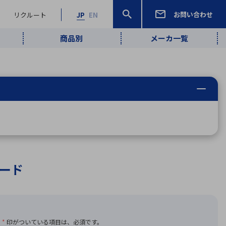
お問い合わせ
リクルート
JP
EN
商品別
メーカ一覧
検索
検索
ーワード
ワイヤレス給
ロボティクス
品質管理・検
は行
ま行
や行
ら行
わ行
ヤレス給電
、
Pocket AI
、
Net Predy
、
メルマガ
計測・検出
電
（AI）
査
から
定・表示機器
報通信
検査・分析機器
宇宙・防衛
ブログ｜ここ
企業概要
IRライブラリー
マテリアリティ（重要課題）
L
M
N
O
P
Q
R
S
T
レーダ・衛星
から始まる最
照射
通信
新技術
ボード
ー・光学部品
組込コンピュータ
算短信
沿革
人権・サプライチェーン
半導体・電子
価証券報告書
検索
部品小ロット
算説明会資料
合報告書