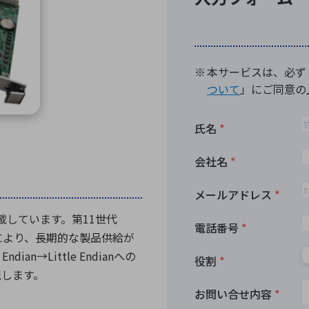
向け・その他
サービス
医
グループ会社
連結キャッシュ・フロー計算書
株
ヒストリカルデータ
I
個人投資家の皆さまへ
丸文ってどんな会社
会
投資をお考えの皆さまへ
サ
株主優待制度
事
個人投資家様向けイベント
業
丸文用語集
株
資
搭載しています。第11世代
)採用により、長期的な製品供給が
an→Little Endianへの
現します。