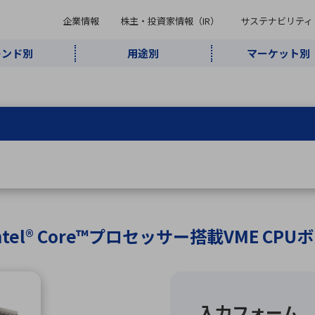
企業情報
株主・投資家情報（IR）
サステナビリティ
レンド別
用途別
マーケット別
キーワード・商品
ケット別
レンド別
途別
品別
ーカ一覧
株主・投資家情報（IR）
サステナビリティ
企業情報
よく検索されているキ
インダストリ
ABOUT MARUBUN
SUSTAINABILITY
IR
通信・ネット
5G・Local
監視・セキュ
あ行
か行
さ行
た行
な行
ミリ波レーダー
、
ワイ
アルDXソリ
ワーク
5G
リティ
ューション
、
AIロボット
、
ここ
・電子部品
動車
ソフトウェア
産業
計測・測
情
企業理念
財務・業績情報
価値創造モデル
A
B
C
D
E
F
G
H
I
J
K
データセン
ミリ波レーダ
製品製造・加
接着・接合
ト順
タ・クラウド
ー
工
l® Core™プロセッサー搭載VME CPU
U
V
W
X
Y
Z
リューション
民生
組立・ロボティクス
医療
レーザ
最新決算情報
決
役員一覧
環境・社会
シミュレータ
環境構築・開
チャートジェネレーター
有
ー
発システム
連結貸借対照表
決
連結損益計算書
統