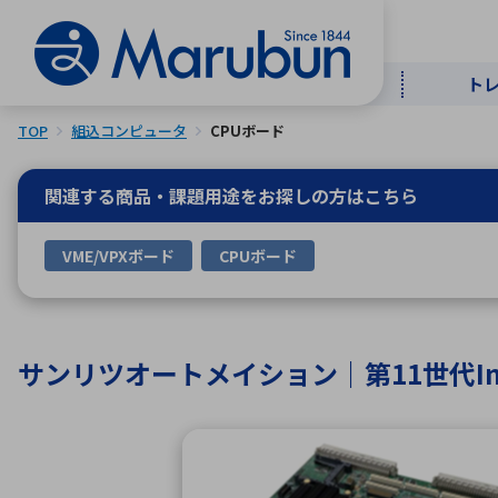
ト
TOP
組込コンピュータ
CPUボード
マー
ト
用
商
メ
関連する商品・課題用途を
お探しの方はこちら
50音順
VME/VPXボード
CPUボード
半導体
自
TOPメッセージ・サステナビリ
トップメッセージ
経営方針
ティ基本方針
アルファベッ
サンリツオートメイション｜第11世代Inte
ICTソ
トップメッセージ
事業内容
人的資本
中期経営計画
コーポレートガバナンス
事業等のリスク