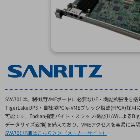
特定用途
拠点一覧
ガバナンス
ディスクロージャー・ポリシー
株式・株主情報
株式基本情報
株主還元
株価情報
株式手続き
株主総会
定款・株式取扱規程
SVA701は、制御用VMEボードに必要なI/F・機能拡張性を
電子公告
TigerLakeUP3・自社製PCIe-VMEブリッジ搭載(FPGA
可能です。Endian指定バイト・スワップ機能(H/WによるBig Endi
データサイズ変換)を備えており、VMEアクセスを容易に実
SVA701詳細はこちら＞＞（メーカーサイト）