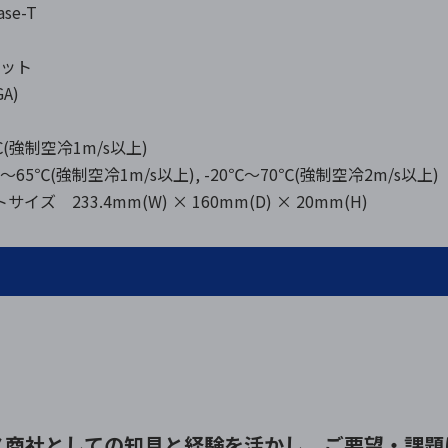
ase-T
ケット
GA)
(強制空冷1m/s以上)
5℃(強制空冷1m/s以上), -20℃～70℃(強制空冷2m/s以上)
ズ 233.4mm(W) × 160mm(D) × 20mm(H)
ス商社としての
知見と経験を活かし、
ご要望・課題