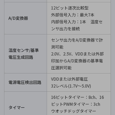
12ビット逐次比較型
外部信号入力：最大7本
A/D変換器
内部信号入力：1本 温度セ
ンサ出力を接続
センサ出力をA/D変換器で計
測可能
温度センサ/基準
2.0V、2.5V、VDDまたは外部
電圧生成回路
印加からA/D変換器の基準電
圧選択可能
VDDまたは外部電圧
電源電圧検出回路
32レベル(1.7V～5.0V)
16ビットタイマー：8ch、16
ビットPWMタイマー：3ch
タイマー
ウオッチドッグタイマー