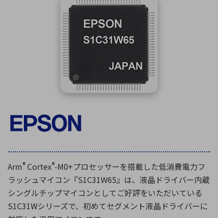
ICTソリューション
民生
組立・ロボティクス
医療
A
B
C
D
ロボティクス（AI）
品質管理・検査
E
F
G
H
I
J
K
L
データセンタ・クラウド
接着・接合
レーザー・光学部品
組込コンピュータ
M
N
O
P
Q
R
S
T
ミリ波レーダー
製品製造・加工
U
V
W
X
特定用途向け・その他
サービス
Y
Z
ブログ｜ここから始まる最新技術
レーダ・衛星通信
検索
医療機器
®
®
Arm
Cortex
-M0+プロセッサーを搭載した低消費電力フ
照射
ラッシュマイコン『S1C31W65』は、液晶ドライバー内蔵
シングルチップマイコンとしてご好評をいただいている
S1C31Wシリーズで、初めてセグメント液晶ドライバーに
シミュレーター