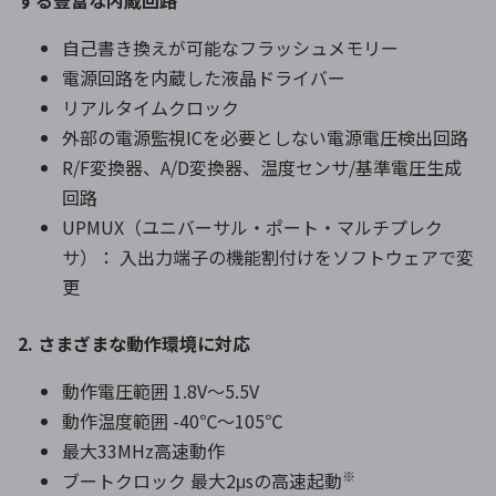
する豊富な内蔵回路
自己書き換えが可能なフラッシュメモリー
電源回路を内蔵した液晶ドライバー
リアルタイムクロック
外部の電源監視ICを必要としない電源電圧検出回路
R/F変換器、A/D変換器、温度センサ/基準電圧生成
回路
UPMUX（ユニバーサル・ポート・マルチプレク
サ）： 入出力端子の機能割付けをソフトウェアで変
更
2. さまざまな動作環境に対応
動作電圧範囲 1.8V～5.5V
動作温度範囲 -40℃～105℃
最大33MHz高速動作
※
ブートクロック 最大2μsの高速起動