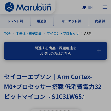
JP
EN
トレンド別
用途別
マーケット別
商品別
TOP
半導体・電子部品
マイコン・プロセッサ
ARM
マーケット別
トレンド別
用途別
商品別
メーカ一覧
関連する商品・課題用途を
お探しの方はこちら
50音順
インダストリアルDXソリューション
通信・ネットワーク
半導体・電子部品
自動車
ソフトウェア
産業
あ行
か行
さ行
た行
セイコーエプソン｜Arm Cortex-
な行
は行
ま行
や行
5G・Local 5G
監視・セキュリティ
M0+プロセッサー搭載 低消費電力32
ら行
わ行
計測・測定・表示機器
情報通信
検査・分析機器
宇宙・防衛
ビットマイコン『S1C31W65』
ワイヤレス給電
計測・検出
アルファベット順