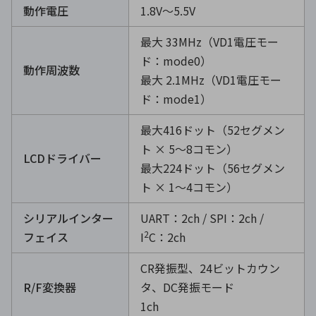
動作電圧
1.8V～5.5V
最大 33MHz（VD1電圧モー
ド：mode0）
動作周波数
最大 2.1MHz（VD1電圧モー
ド：mode1）
最大416ドット（52セグメン
ト × 5～8コモン）
LCDドライバー
最大224ドット（56セグメン
ト × 1～4コモン）
シリアルインター
UART：2ch / SPI：2ch /
2
フェイス
I
C：2ch
CR発振型、24ビットカウン
R/F変換器
タ、DC発振モード
1ch