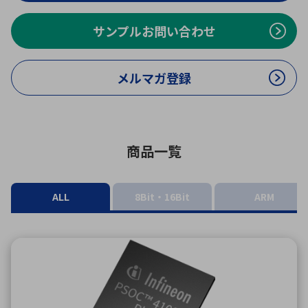
ICTソリューション
民生
組立・ロボティクス
医療
A
B
C
D
ロボティクス（AI）
品質管理・検査
サンプルお問い合わせ
E
F
G
H
I
J
K
L
データセンタ・クラウド
接着・接合
メルマガ登録
レーザー・光学部品
組込コンピュータ
M
N
O
P
Q
R
S
T
ミリ波レーダー
製品製造・加工
U
V
W
X
商品一覧
特定用途向け・その他
サービス
Y
Z
ブログ｜ここから始まる最新技術
レーダ・衛星通信
ALL
8Bit・16Bit
ARM
検索
医療機器
照射
シミュレーター