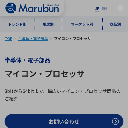
JP
EN
トレンド別
用途別
マーケット別
商品別
TOP
半導体・電子部品
マイコン・プロセッサ
マーケット別
トレンド別
用途別
商品別
メーカ一覧
半導体・電子部品
50音順
インダストリアルDXソリューション
通信・ネットワーク
マイコン・プロセッサ
半導体・電子部品
自動車
ソフトウェア
産業
あ行
か行
さ行
た行
な行
は行
ま行
や行
5G・Local 5G
監視・セキュリティ
8bitから64bitまで、幅広いマイコン・プロセッサ商品の
ご紹介
ら行
わ行
計測・測定・表示機器
情報通信
検査・分析機器
宇宙・防衛
ワイヤレス給電
計測・検出
アルファベット順
お問い合わせ