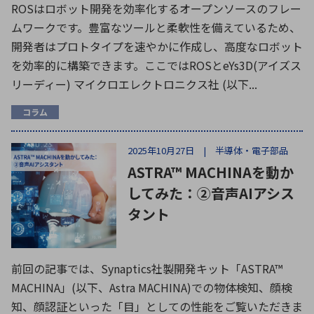
ROSはロボット開発を効率化するオープンソースのフレー
ムワークです。豊富なツールと柔軟性を備えているため、
開発者はプロトタイプを速やかに作成し、高度なロボット
を効率的に構築できます。ここではROSとeYs3D(アイズス
リーディー) マイクロエレクトロニクス社 (以下...
コラム
2025年10月27日 | 半導体・電子部品
ASTRA™ MACHINAを動か
してみた：②音声AIアシス
タント
前回の記事では、Synaptics社製開発キット「ASTRA™
MACHINA」(以下、Astra MACHINA)での物体検知、顔検
知、顔認証といった「目」としての性能をご覧いただきま