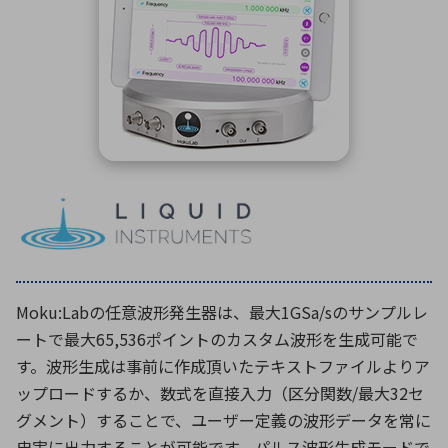
ICTソリューション
民生
組立・ロボティクス
医療
A
B
C
D
ロボティクス（AI）
品質管理・検査
E
F
G
H
I
J
K
L
データセンタ・クラウド
接着・接合
レーザー・光学部品
組込コンピュータ
M
N
O
P
Q
R
S
T
ミリ波レーダー
製品製造・加工
U
V
W
X
特定用途向け・その他
サービス
Y
Z
ブログ｜ここから始まる最新技術
レーダ・衛星通信
Moku:Labの任意波形発生器は、最大1GSa/sのサンプルレ
検索
医療機器
ートで最大65,536ポイントのカスタム波形を生成可能で
照射
す。波形生成は事前に作成頂いたテキストファイルよりア
ップロードするか、数式を直接入力（区分関数/最大32セ
グメント）することで、ユーザー定義の波形データを常に
シミュレーター
忠実に出力することが可能です。パルス波形生成モードで