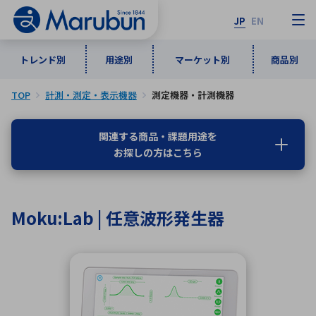
JP
EN
トレンド別
用途別
マーケット別
商品別
TOP
計測・測定・表示機器
測定機器・計測機器
マーケット別
トレンド別
用途別
商品別
メーカ一覧
関連する商品・課題用途を
お探しの方はこちら
50音順
インダストリアルDXソリューション
通信・ネットワーク
半導体・電子部品
自動車
ソフトウェア
産業
あ行
か行
さ行
た行
Moku:Lab | 任意波形発生器
な行
は行
ま行
や行
5G・Local 5G
監視・セキュリティ
ら行
わ行
計測・測定・表示機器
情報通信
検査・分析機器
宇宙・防衛
ワイヤレス給電
計測・検出
アルファベット順