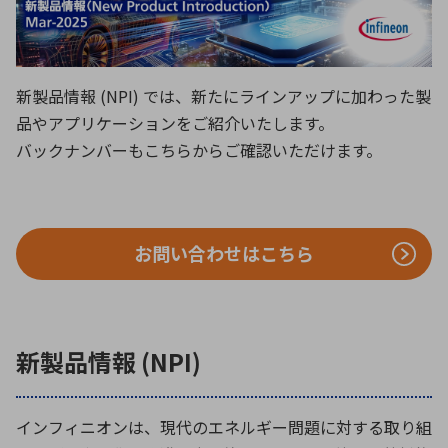
ICTソリューション
民生
組立・ロボティクス
医療
A
B
C
D
ロボティクス（AI）
品質管理・検査
E
F
G
H
I
J
K
L
新製品情報 (NPI) では、新たにラインアップに加わった製
データセンタ・クラウド
接着・接合
レーザー・光学部品
組込コンピュータ
品やアプリケーションをご紹介いたします。
M
N
O
P
バックナンバーもこちらからご確認いただけます。
Q
R
S
T
ミリ波レーダー
製品製造・加工
U
V
W
X
特定用途向け・その他
サービス
Y
Z
お問い合わせはこちら
ブログ｜ここから始まる最新技術
レーダ・衛星通信
検索
医療機器
照射
新製品情報 (NPI)
インフィニオンは、現代のエネルギー問題に対する取り組
シミュレーター