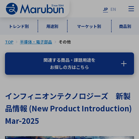
JP
EN
トレンド別
用途別
マーケット別
商品別
TOP
半導体・電子部品
その他
マーケット別
トレンド別
用途別
商品別
メーカ一覧
関連する商品・課題用途を
お探しの方はこちら
50音順
インダストリアルDXソリューション
通信・ネットワーク
半導体・電子部品
自動車
ソフトウェア
産業
あ行
か行
さ行
た行
インフィニオンテクノロジーズ 新製
な行
は行
ま行
や行
5G・Local 5G
監視・セキュリティ
品情報 (New Product Introduction)
ら行
わ行
計測・測定・表示機器
情報通信
検査・分析機器
宇宙・防衛
Mar-2025
ワイヤレス給電
計測・検出
アルファベット順