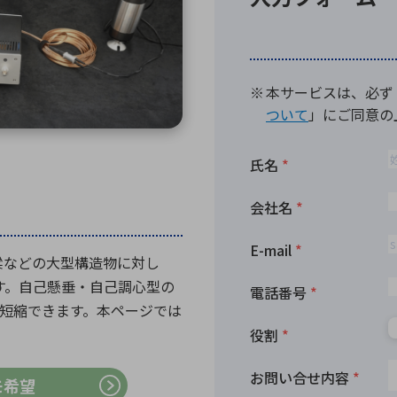
向け・その他
サービス
医
グループ会社
連結キャッシュ・フロー計算書
株
ヒストリカルデータ
I
個人投資家の皆さまへ
丸文ってどんな会社
会
投資をお考えの皆さまへ
サ
株主優待制度
事
個人投資家様向けイベント
業
丸文用語集
株
梁などの大型構造物に対し
資
す。自己懸垂・自己調心型の
短縮できます。本ページでは
モ希望