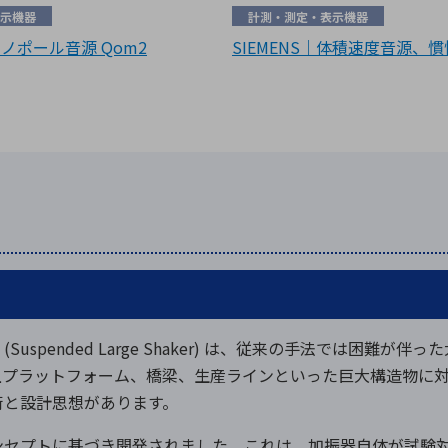
示機器
計測・測定・表示機器
｜モノポール音源 Qom2
SIEMENS｜体積速度音源、
振器 (Suspended Large Shaker) は、従来の手法では
プラットフォーム、橋梁、生産ラインといった巨大構造物に対し
術と設計思想があります。
ンセプトに基づき開発されました。これは、加振器自体が試験