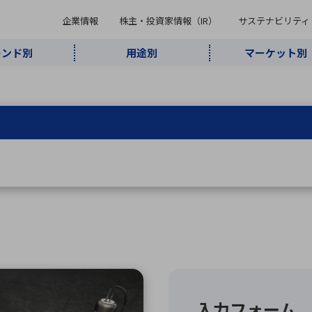
企業情報
株主・投資家情報（IR）
サステナビリティ
レンド別
用途別
マーケット別
キーワード・商品
ケット別
レンド別
途別
品別
ーカ一覧
株主・投資家情報（IR）
サステナビリティ
企業情報
よく検索されているキ
インダストリ
ABOUT MARUBUN
SUSTAINABILITY
IR
通信・ネット
5G・Local
監視・セキュ
あ行
か行
さ行
た行
な行
ミリ波レーダー
、
ワイ
アルDXソリ
ワーク
5G
リティ
ューション
、
AIロボット
、
ここ
・電子部品
動車
ソフトウェア
産業
計測・測
情
企業理念
財務・業績情報
価値創造モデル
A
B
C
D
E
F
G
H
I
J
K
データセン
ミリ波レーダ
製品製造・加
接着・接合
ト順
タ・クラウド
ー
工
U
V
W
X
Y
Z
リューション
民生
組立・ロボティクス
医療
レーザ
最新決算情報
決
役員一覧
環境・社会
シミュレータ
環境構築・開
チャートジェネレーター
有
ー
発システム
連結貸借対照表
決
連結損益計算書
統