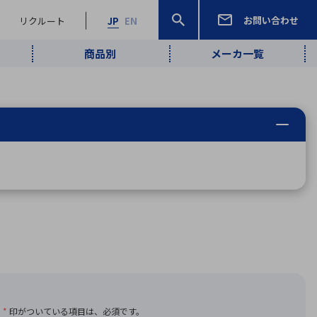
お問い合わせ
リクルート
JP
EN
商品別
メーカ一覧
検索
検索
ーワード
ワイヤレス給
ロボティクス
品質管理・検
は行
ま行
や行
ら行
わ行
ヤレス給電
、
Pocket AI
、
Net Predy
、
メルマガ
計測・検出
電
（AI）
査
から
定・表示機器
報通信
検査・分析機器
宇宙・防衛
ブログ｜ここ
企業概要
IRライブラリー
マテリアリティ（重要課題）
L
M
N
O
P
Q
R
S
T
レーダ・衛星
から始まる最
照射
通信
新技術
ー・光学部品
組込コンピュータ
算短信
沿革
人権・サプライチェーン
半導体・電子
価証券報告書
検索
部品小ロット
算説明会資料
合報告書