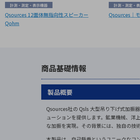
計測・測定・表示機器
計測・測定・表
Qsources 12面体無指向性スピーカー
Qsources
Qohm
商品基礎情報
製品概要
Qsources社の Qsls 大型吊り下げ式加
ューションを提供します。鉱業機械、洋上
な加振を実現。その背景には、独自の技
本製品は、自己懸垂というユニークなコ