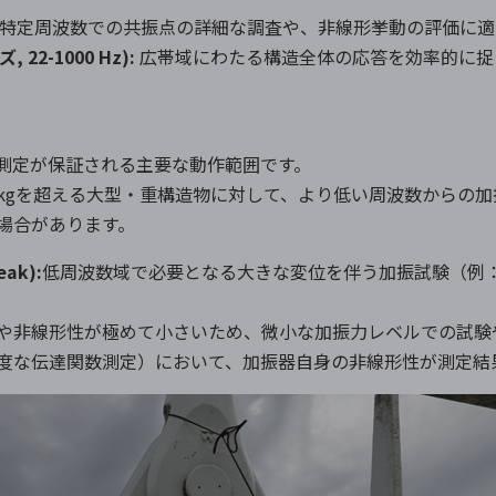
特定周波数での共振点の詳細な調査や、非線形挙動の評価に適
ズ
, 22-1000 Hz):
広帯域にわたる構造全体の応答を効率的に捉
測定が保証される主要な動作範囲です。
kg
を超える大型・重構造物に対して、より低い周波数からの加
場合があります。
eak):
低周波数域で必要となる大きな変位を伴う加振試験（例
や非線形性が極めて小さいため、微小な加振力レベルでの試験
度な伝達関数測定）において、加振器自身の非線形性が測定結