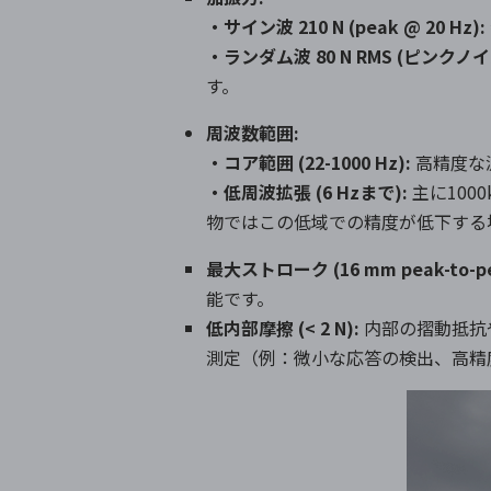
・サイン波
210 N (peak @ 20 Hz):
・ランダム波
80 N RMS (
ピンクノイ
す。
周波数範囲
:
・コア範囲
(22-1000 Hz):
高精度な
・低周波拡張
(6 Hz
まで
):
主に
1000
物ではこの低域での精度が低下する
最大ストローク
(16 mm peak-to-p
能です。
低内部摩擦
(< 2 N):
内部の摺動抵抗
測定（例：微小な応答の検出、高精