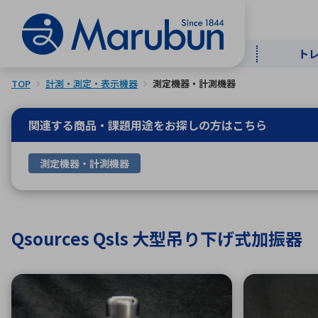
ト
TOP
計測・測定・表示機器
測定機器・計測機器
マー
ト
用
商
メ
関連する商品・課題用途を
お探しの方はこちら
50音順
測定機器・計測機器
半導体
自
TOPメッセージ・サステナビリ
トップメッセージ
経営方針
ティ基本方針
アルファベッ
Qsources Qsls 大型吊り下げ式加振器
ICTソ
トップメッセージ
事業内容
人的資本
中期経営計画
コーポレートガバナンス
事業等のリスク