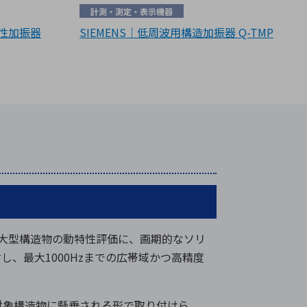
計測・測定・表示機器
慣性加振器
SIEMENS｜低周波用構造加振器 Q-TMP
困難が伴った大型構造物の動特性評価に、画期的なソリ
、最大1000Hzまでの広帯域かつ高精度
対象構造物に懸垂される形で取り付けら