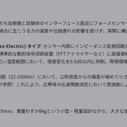
わち加振器と試験体のインターフェース直近にフォースセンサ
場合に生じうる力の減衰や位相遅れの影響を受けず、実際に構
iezo-Electric) タイプ
: センサー内部にインピーダンス変換回
標準的な動的信号収録装置（FFTアナライザーなど）に直接接
℃の広い温度範囲において、感度変化を0.5dB以内に抑制。現場
数範囲（22-1000Hz）において、公称感度からの偏差が極め
ブ参照）これにより、広帯域の伝達関数測定において周波数に
径70mm、重量わずか8kgという小型・軽量設計ながら、大き