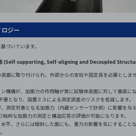
ノロジー
に基づいています。
porting, Self-aligning and Decoupled Structu
身の表面に取り付けられ、外部からの支柱や固定具を必要としま
ション機構が、加振力の作用軸が常に試験体表面に対して垂直に
不要となり、設置ミスによる測定誤差のリスクを低減します。
性が、測定対象となる加振力（内蔵センサーで計測）に影響を与
り純粋な加振力の測定と構造応答の評価が可能になります。
直、水平、さらには傾斜した面にも、重力の影響を気にすること
す。