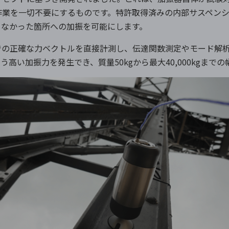
作業を一切不要にするものです。特許取得済みの内部サスペン
きなかった箇所への加振を可能にします。
での正確な力ベクトルを直接計測し、伝達関数測定やモード解
いう高い加振力を発生でき、質量50kgから最大40,000kgま