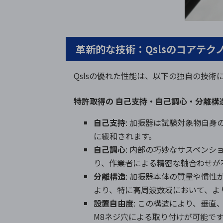
革新的な技術：Qslsのコアテク
Qslsの優れた性能は、以下の独自の技術
特許取得の 自己支持・自己調心・分離構造 (Self-sup
自己支持
: 加振器は試験対象物自
に緩和されます。
自己調心
: 内部の巧妙なサスペン
り、作業者による精密な軸合わせが
分離構造
: 加振器本体の質量や慣
より、特に高周波数域において、よ
設置自由度
: この構造により、垂
M8ネジ穴による取り付けが可能で