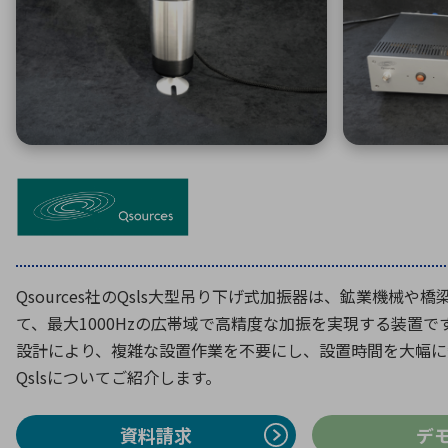
特定用途
拠点一覧
ガバナンス
ディスクロージャー・ポリシー
株式・株主情報
株式基本情報
株主還元
株価情報
株式手続き
株主総会
Qsources社の
Qsls
大型吊り下げ式加振器は、鉱業機械や橋
定款・株式取扱規程
て、最大
1000Hz
の広帯域で高精度な加振を実現する装置で
電子公告
設計により、複雑な設置作業を不要にし、設置時間を大幅に
Qsls
についてご紹介します。
資料請求
デ