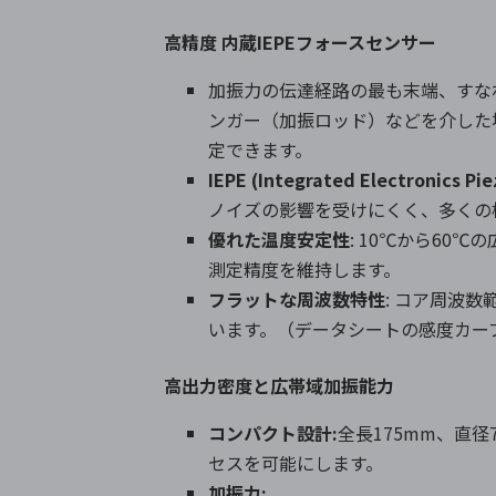
高精度 内蔵IEPEフォースセンサー
加振力の伝達経路の最も末端、すな
ンガー（加振ロッド）などを介した
定できます。
IEPE (Integrated Electronics P
ノイズの影響を受けにくく、多くの
優れた温度安定性
: 10℃から60
測定精度を維持します。
フラットな周波数特性
: コア周波
います。（データシートの感度カー
高出力密度と広帯域加振能力
コンパクト設計
:
全長175mm、直
セスを可能にします。
加振力
: