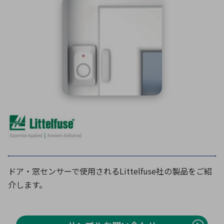
ICTソリューション
民生
組立・ロボティクス
医療
A
B
C
D
ロボティクス（AI）
品質管理・検査
E
F
G
H
I
J
K
L
データセンタ・クラウド
接着・接合
レーザー・光学部品
組込コンピュータ
M
N
O
P
Q
R
S
T
ミリ波レーダー
製品製造・加工
U
V
W
X
特定用途向け・その他
サービス
Y
Z
ブログ｜ここから始まる最新技術
レーダ・衛星通信
検索
医療機器
ドア・窓センサーで使用されるLittelfuse社の製品をご紹
照射
介します。
シミュレーター