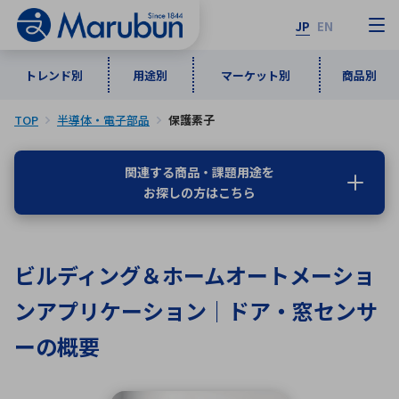
JP
EN
トレンド別
用途別
マーケット別
商品別
TOP
半導体・電子部品
保護素子
マーケット別
トレンド別
用途別
商品別
メーカ一覧
関連する商品・課題用途を
お探しの方はこちら
50音順
インダストリアルDXソリューション
通信・ネットワーク
半導体・電子部品
自動車
ソフトウェア
産業
あ行
か行
さ行
た行
ビルディング＆ホームオートメーショ
な行
は行
ま行
や行
5G・Local 5G
監視・セキュリティ
ンアプリケーション｜ドア・窓センサ
ら行
わ行
計測・測定・表示機器
情報通信
検査・分析機器
宇宙・防衛
ーの概要
ワイヤレス給電
計測・検出
アルファベット順