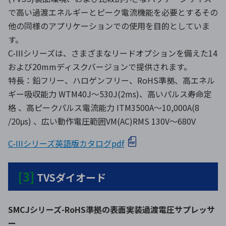
で高い過渡エネルギーとピーク電流機能を必要とするその
他の同様のアプリケーションでの使用を目的としていま
す。
C-IIIシリーズは、さまざまなリードオプションを備えた14
および20mmディスクバージョンで提供されます。
特長：鉛フリー、ハロゲンフリー、RoHS準拠、高エネル
ギー吸収能力 WTM40J〜530J(2ms)、高いパルス寿命定
格 、高ピークパルス電流能力 ITM3500A〜10,000A(8
/20μs) 、広い動作電圧範囲VM(AC)RMS 130V〜680V
C-IIIシリーズ英語版カタログpdf
[3]
TVSダイオード
SMCJシリーズ-RoHS準拠の表面実装過渡電圧サプレッサ
ー