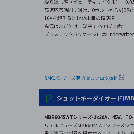
繰り返し率（デューティサイクル）：0.0
高速応答時間：通常、0ボルトからV(BR)分
10Vを超えると1mA未満の標準IR
高温はんだ付け：端子で250℃/ 10秒
プラスチックパッケージにはUnderwritersLa
SMCJシリーズ英語版カタログpdf
[2]
ショットキーダイオード(MBR
MBR6045WTシリーズ-2x30A、45V、T
リテルヒューズMBR6045WTシリーズ
電圧降下の製品を提供することにより、