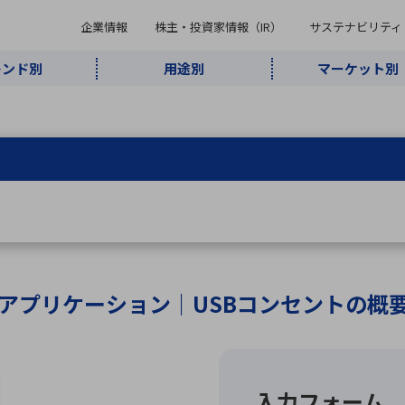
企業情報
株主・投資家情報（IR）
サステナビリティ
レンド別
用途別
マーケット別
キーワード・商品
ケット別
レンド別
途別
品別
ーカ一覧
株主・投資家情報（IR）
サステナビリティ
企業情報
よく検索されているキ
インダストリ
ABOUT MARUBUN
SUSTAINABILITY
IR
通信・ネット
5G・Local
監視・セキュ
あ行
か行
さ行
た行
な行
ミリ波レーダー
、
ワイ
アルDXソリ
ワーク
5G
リティ
ューション
、
AIロボット
、
ここ
・電子部品
動車
ソフトウェア
産業
計測・測
情
企業理念
財務・業績情報
価値創造モデル
A
B
C
D
E
F
G
H
I
J
K
データセン
ミリ波レーダ
製品製造・加
接着・接合
ト順
タ・クラウド
ー
工
アプリケーション｜USBコンセントの概
U
V
W
X
Y
Z
リューション
民生
組立・ロボティクス
医療
レーザ
最新決算情報
決
役員一覧
環境・社会
シミュレータ
環境構築・開
チャートジェネレーター
有
ー
発システム
連結貸借対照表
決
連結損益計算書
統