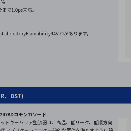
5％
まで1.0ps未満。
boratoryFlamability94V-Oがあります。
、DST)
O-247ADコモンカソード
ショットキーバリア整流器は、高温、低リーク、低順方向
商用アプリケーションの一般的な要件を満たすように設