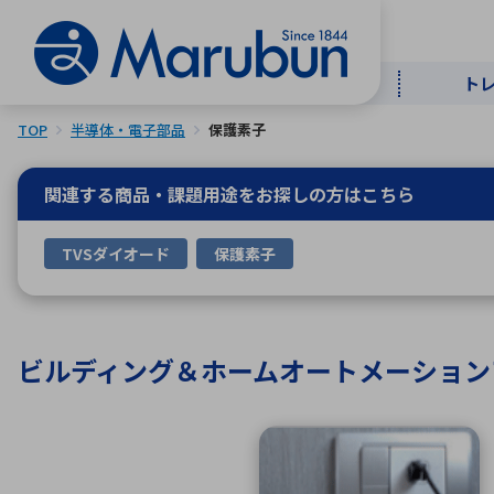
ト
TOP
半導体・電子部品
保護素子
マー
ト
用
商
メ
関連する商品・課題用途を
お探しの方はこちら
50音順
TVSダイオード
保護素子
半導体
自
TOPメッセージ・サステナビリ
トップメッセージ
経営方針
ティ基本方針
アルファベッ
ビルディング＆ホームオートメーション
ICTソ
トップメッセージ
事業内容
人的資本
中期経営計画
コーポレートガバナンス
事業等のリスク