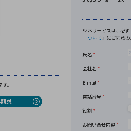
向け・その他
サービス
医
グループ会社
連結キャッシュ・フロー計算書
株
ヒストリカルデータ
I
個人投資家の皆さまへ
丸文ってどんな会社
会
投資をお考えの皆さまへ
サ
株主優待制度
事
個人投資家様向けイベント
業
丸文用語集
株
します。
資
料請求