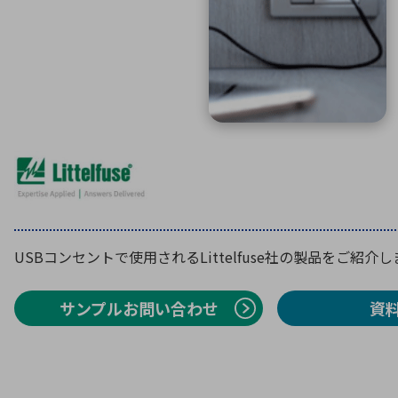
特定用途
拠点一覧
ガバナンス
ディスクロージャー・ポリシー
株式・株主情報
株式基本情報
株主還元
株価情報
株式手続き
株主総会
USBコンセントで使用されるLittelfuse社の製品をご紹介
定款・株式取扱規程
電子公告
サンプルお問い合わせ
資