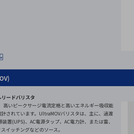
OV)
アルリードバリスタ
ズは、高いピークサージ電流定格と高いエネルギー吸収能
されています。UltraMOVバリスタは、主に、過渡
源装置(UPS)、AC電源タップ、AC電力計、または雷、
クスイッチングなどのソース。