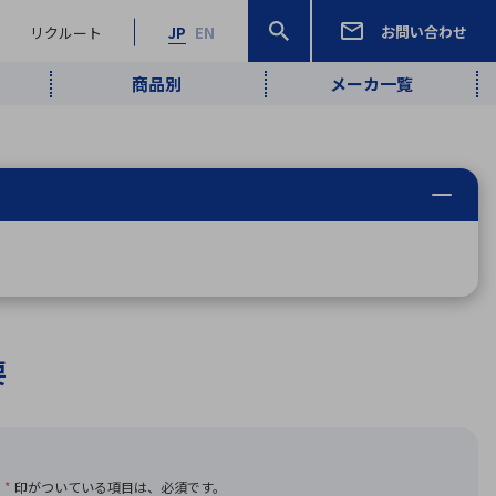
お問い合わせ
リクルート
JP
EN
商品別
メーカ一覧
検索
検索
ーワード
ワイヤレス給
ロボティクス
品質管理・検
は行
ま行
や行
ら行
わ行
ヤレス給電
、
Pocket AI
、
Net Predy
、
メルマガ
計測・検出
電
（AI）
査
から
定・表示機器
報通信
検査・分析機器
宇宙・防衛
ブログ｜ここ
企業概要
IRライブラリー
マテリアリティ（重要課題）
L
M
N
O
P
Q
R
S
T
レーダ・衛星
から始まる最
照射
通信
新技術
要
ー・光学部品
組込コンピュータ
算短信
沿革
人権・サプライチェーン
半導体・電子
価証券報告書
検索
部品小ロット
算説明会資料
合報告書