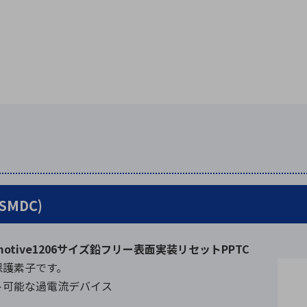
SMDC)
utomotive1206サイズ鉛フリー表面実装リセットPPTC
保護素子です。
ト可能な過電流デバイス