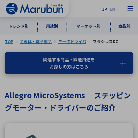
JP
EN
トレンド別
用途別
マーケット別
商品別
TOP
半導体・電子部品
モータドライバ
ブラシレスDC
マーケット別
トレンド別
用途別
商品別
メーカ一覧
関連する商品・課題用途を
お探しの方はこちら
50音順
インダストリアルDXソリューション
通信・ネットワーク
半導体・電子部品
自動車
ソフトウェア
産業
あ行
か行
さ行
た行
Allegro MicroSystems ｜ステッピン
な行
は行
ま行
や行
5G・Local 5G
監視・セキュリティ
グモーター・ドライバーのご紹介
ら行
わ行
計測・測定・表示機器
情報通信
検査・分析機器
宇宙・防衛
ワイヤレス給電
計測・検出
アルファベット順