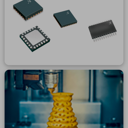
ICTソリューション
民生
組立・ロボティクス
医療
A
B
C
D
ロボティクス（AI）
品質管理・検査
E
F
G
H
I
J
K
L
データセンタ・クラウド
接着・接合
レーザー・光学部品
組込コンピュータ
M
N
O
P
Q
R
S
T
ミリ波レーダー
製品製造・加工
U
V
W
X
特定用途向け・その他
サービス
Y
Z
ブログ｜ここから始まる最新技術
レーダ・衛星通信
検索
医療機器
照射
シミュレーター