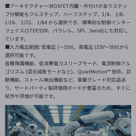
■アーキテクチャー:MOSFET内臓・外付けがありステッ
プ分解能もフルステップ、ハー​​フステップ、1/4、 1/8、
1/16、 1/32、 1/64 から選択でき、標準的な制御インター
フェイス(STEP/DIR、パラレル、SPI、Serial)にも対応し
ています。
■入力電圧範囲: 低電圧 (～35V)、高電圧 (35V～50V)から
選択可能です。
各種保護機能、低消費電力スリープモード、電流制御アル
ゴリズム (混合減衰モードなど)、QuietMotion™ 技術、診
断機能、ストール検出機能など、車載グレード対応品あ
り、サードパーティ製評価用ボードが豊富のため、すぐに
試作や評価が可能です。