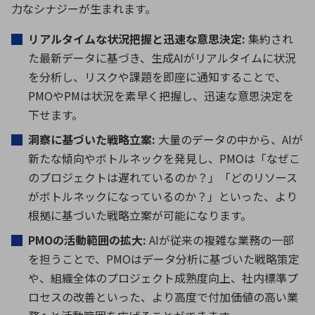
力なシナジーが生まれます。
リアルタイムな状況把握と迅速な意思決定
:
集約され
た最新データに基づき、生成
AI
がリアルタイムに状況
を分析し、リスクや課題を即座に通知することで、
PMO
や
PM
は状況を素早く把握し、迅速な意思決定を
下せます。
洞察に基づいた戦略立案
:
大量のデータの中から、
AI
が
新たな傾向やボトルネックを発見し、
PMO
は「なぜこ
のプロジェクトは遅れているのか？」「どのリソース
がボトルネックになっているのか？」といった、より
根拠に基づいた戦略立案が可能になります。
PMO
の活動範囲の拡大
:
AI
が従来の複雑な業務の一部
を担うことで、
PMO
はデータ分析に基づいた戦略策定
や、組織全体のプロジェクト成熟度向上、社内標準プ
ロセスの改善といった、より高度で付加価値の高い業