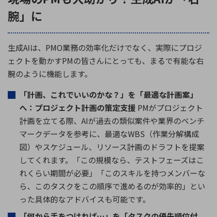
腕」に
生成
AI
は、
PMO
業務の効率化だけでなく、実際にプロジ
ェクトを動かす
PM
の皆さんにとっても、まるで有能な右
腕のように機能します。
「計画、これでいいのかな？」を「最適な計画案」
へ：プロジェクト計画の策定支援
PM
がプロジェクト
計画を立てる際、
AI
が過去の類似案件や業界のベンチ
マークデータを参考に、最適な
WBS
（作業分解構成
図）やスケジュール、リソース計画のドラフトを提案
してくれます。「この規模なら、テストフェーズはこ
れくらい期間が必要」「このスキルを持つメンバーな
ら、このタスクをこの順序で進めるのが効率的」とい
った具体的なアドバイスも可能です。
「何から手をつければ
…
」を「タスクの優先順位付