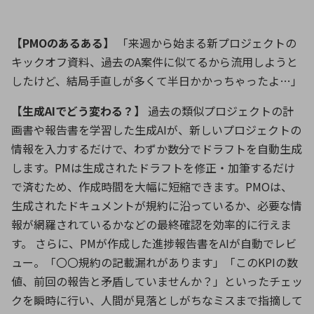
【
PMO
のあるある】
「来週から始まる新プロジェクトの
キックオフ資料、過去の
A
案件に似てるから流用しようと
したけど、結局手直しが多くて半日かかっちゃったよ
…
」
【生成
AI
でどう変わる？】
過去の類似プロジェクトの計
画書や報告書を学習した生成
AI
が、新しいプロジェクトの
情報を入力するだけで、わずか数分でドラフトを自動生成
します。
PM
は生成されたドラフトを修正・加筆するだけ
で済むため、作成時間を大幅に短縮できます。
PMO
は、
生成されたドキュメントが規約に沿っているか、必要な情
報が網羅されているかなどの最終確認を効率的に行えま
す。 さらに、
PM
が作成した進捗報告書を
AI
が自動でレビ
ュー。「〇〇規約の記載漏れがあります」「この
KPI
の数
値、前回の報告と矛盾していませんか？」といったチェッ
クを瞬時に行い、人間が見落としがちなミスまで指摘して