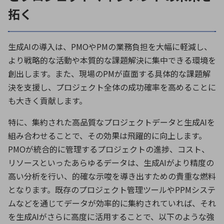
拓く
生成
AI
の導入は、
PMO
や
PM
の業務負担を大幅に軽減し、
より戦略的な活動や本質的な課題解決に集中できる環境を
創出します。また、現場の
PM
が直面する具体的な課題解
決を支援し、プロジェクト全体の成功確率を高めることに
も大きく貢献します。
特に、集約された高品質なプロジェクトデータと生成
AI
を
組み合わせることで、その効果は飛躍的に向上します。
PMO
が統合的に管理するプロジェクトの進捗、コスト、
リソースといったあらゆるデータは、生成
AI
がより精度の
高い分析を行い、的確な示唆を導き出すための貴重な燃料
となります。既存のプロジェクト管理ツールや
PPM
システ
ムなどを通じてデータが効率的に集約されていれば、それ
を生成
AI
がさらに高度に活用することで、以下のような強