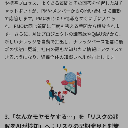
や標準プロセス、よくある質問とその回答を学習した
AI
チ
ャットボットが、
PM
やメンバーからの問い合わせに自動
で応答します。
PM
は知りたい情報をすぐに手に入れら
れ、
PMO
は同じ質問に何度も答える手間から解放されま
す。 さらに、
AI
はプロジェクトの議事録や
Q&A
履歴から、
新しいナレッジを自動で抽出し、ナレッジベースを常に最
新の状態に更新。社内の誰もが知りたい情報にアクセスで
きるようになり、組織全体の知識レベルが向上します。
3.「なんかモヤモヤする…」を「リスクの兆
候をAIが検知」へ：リスクの早期発見と対策