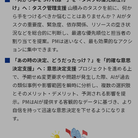
け」へ：タスク管理支援
山積みのタスクを前に、何か
ら手をつけるべきか悩むことはありませんか？
AI
がタ
スクの重要度、緊急度、依存関係、リソースの空き状
況などを総合的に判断し、最適な優先順位と担当者の
割り当てを提案。
PM
は迷いなく、最も効果的なアクシ
ョンに集中できます。
「あの時の決定、どうだったっけ？」を「的確な意思
決定支援」へ：意思決定支援
プロジェクトを進める上
で、予期せぬ変更要求や問題が発生した際、
AI
が過去
の類似事例や影響範囲を瞬時に分析し、複数の選択肢
とそのメリット・デメリット、予測される影響を提
示。
PM
は
AI
が提供する客観的なデータに基づき、より
自信を持って迅速な意思決定を下せるようになりま
す。