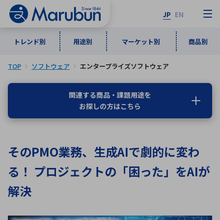
JP
EN
トレンド別
用途別
マーケット別
商品別
TOP
ソフトウェア
エンタープライズソフトウェア
マーケット別
トレンド別
用途別
商品別
メーカ一覧
関連する商品・課題用途を
お探しの方はこちら
50音順
インダストリアルDXソリューション
通信・ネットワーク
半導体・電子部品
自動車
ソフトウェア
産業
あ行
か行
さ行
た行
そのPMO業務、生成AIで劇的に変わ
な行
は行
ま行
や行
5G・Local 5G
監視・セキュリティ
る！ プロジェクトの「困った」をAIが
ら行
わ行
計測・測定・表示機器
情報通信
検査・分析機器
宇宙・防衛
解決
ワイヤレス給電
計測・検出
アルファベット順