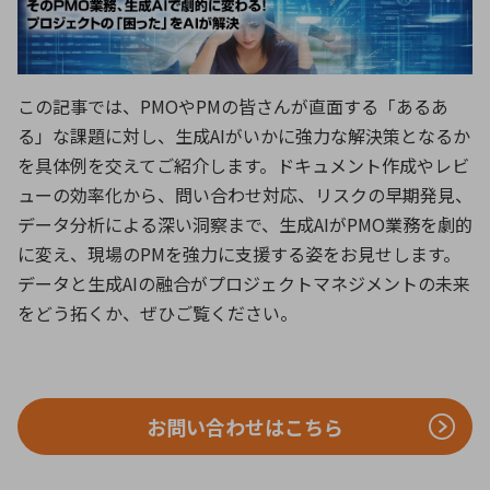
ICTソリューション
民生
組立・ロボティクス
医療
A
B
C
D
ロボティクス（AI）
品質管理・検査
E
F
G
H
I
J
K
L
この記事では、
PMO
や
PM
の皆さんが直面する「あるあ
データセンタ・クラウド
接着・接合
レーザー・光学部品
組込コンピュータ
る」な課題に対し、生成
AI
がいかに強力な解決策となるか
M
N
O
P
を具体例を交えてご紹介します。ドキュメント作成やレビ
Q
R
S
T
ューの効率化から、問い合わせ対応、リスクの早期発見、
ミリ波レーダー
製品製造・加工
データ分析による深い洞察まで、生成
AI
が
PMO
業務を劇的
U
V
W
X
特定用途向け・その他
サービス
に変え、現場の
PM
を強力に支援する姿をお見せします。
Y
Z
データと生成
AI
の融合がプロジェクトマネジメントの未来
ブログ｜ここから始まる最新技術
レーダ・衛星通信
をどう拓くか、ぜひご覧ください。
検索
医療機器
照射
お問い合わせはこちら
シミュレーター