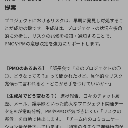
提案
プロジェクトにおけるリスクは、早期に発見し対処するこ
とが成功の鍵です。生成
AI
は、プロジェクトの状況を多角
的に分析し、リスクの兆候を検知・通知することで、
PMO
や
PM
の意思決定を強力にサポートします。
【
PMO
のあるある】
「部長会で『あのプロジェクトの〇
〇、どうなってる？』って聞かれたけど、具体的なリスク
兆候って言われると
…
どこから手をつけていいか
…
」
【生成
AI
でどう変わる？】
進捗報告、日々のチャット履
歴、メール、議事録といった膨大なプロジェクト関連デー
タを
AI
が常時分析。
PM
や
PMO
が気づきにくい「リスクの
兆候」を自動で検出します。 「チーム内のコミュニケー
ション量が低下しています」「特定のタスクで遅延傾向が