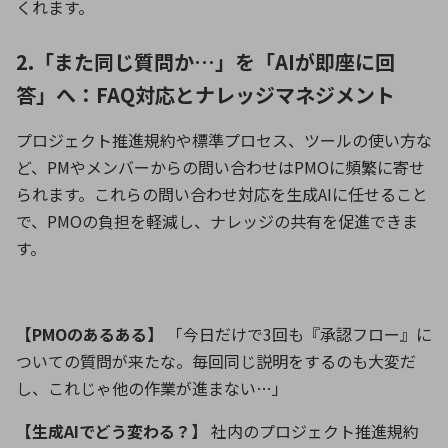
くれます。
2.「また同じ質問か…」を「AIが即座に回
答」へ：FAQ対応とナレッジマネジメント
プロジェクト推進規約や標準プロセス、ツールの使い方な
ど、
PM
やメンバーからの問い合わせは
PMO
に頻繁に寄せ
られます。これらの問い合わせ対応を生成
AI
に任せること
で、
PMO
の負担を軽減し、ナレッジの共有を促進できま
す。
【
PMO
のあるある】
「今日だけで
3
回も『承認フロー』に
ついての質問が来たな。毎回同じ説明をするのも大変だ
し、これじゃ他の作業が進まない
…
」
【生成
AI
でどう変わる？】
社内のプロジェクト推進規約