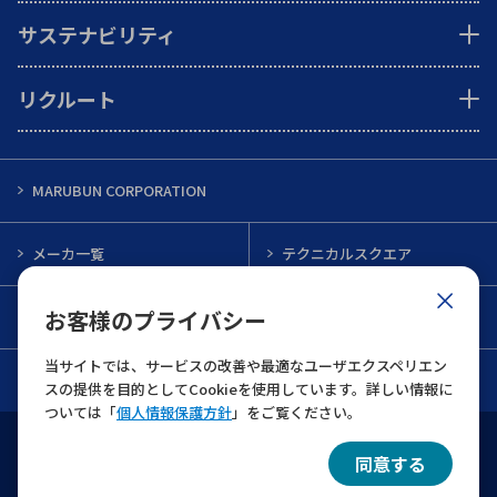
サステナビリティ
リクルート
MARUBUN CORPORATION
メーカ一覧
テクニカルスクエア
お客様のプライバシー
インフォメーション
メルマガ一覧
当サイトでは、サービスの改善や最適なユーザエクスペリエン
お問い合わせ
スの提供を目的としてCookieを使用しています。詳しい情報に
ついては「
個人情報保護方針
」をご覧ください。
ウェブサイト利用規約
個人情報保護について
同意する
© 2022 MARUBUN CORPORATION All Rights Reserved.