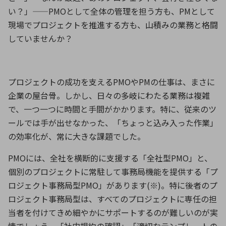
い？」
——PMO
として全体の管理を担う方も、
PM
として
現場でプロジェクトを推進する方も、山積みの業務と格闘
していませんか？
プロジェクトの成功を支える
PMO
や
PM
の仕事は、まさに
企業の屋台骨。しかし、日々の多岐にわたる業務は複雑
で、一つ一つに時間と手間がかかります。特に、従来のツ
ールでは手が出せなかった、「ちょっと込み入った作業」
の効率化が、常に大きな課題でした。
PMO
には、全社を横断的に支援する「全社型
PMO
」と、
個別のプロジェクトに常駐して事務局機能を提供する「プ
ロジェクト事務局型
PMO
」があります
(
※
)
。特に後者のプ
ロジェクト事務局型は、すべてのプロジェクトに専任の担
当者を付けてきめ細やかにサポートするのが難しいのが実
情でしょう。「社内規約の確認」「適切なテンプレートの