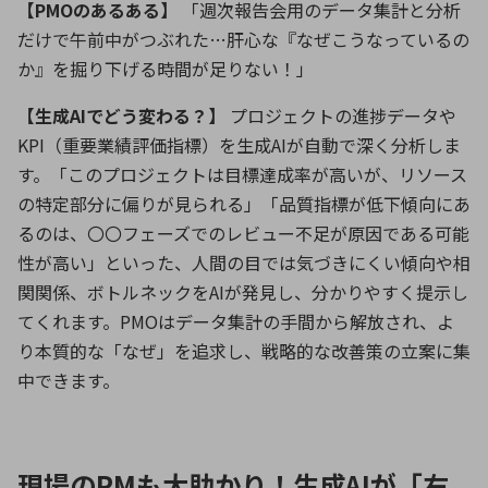
【
PMO
のあるある】
「週次報告会用のデータ集計と分析
だけで午前中がつぶれた
…
肝心な『なぜこうなっているの
か』を掘り下げる時間が足りない！」
【生成
AI
でどう変わる？】
プロジェクトの進捗データや
KPI
（重要業績評価指標）を生成
AI
が自動で深く分析しま
す。「このプロジェクトは目標達成率が高いが、リソース
の特定部分に偏りが見られる」「品質指標が低下傾向にあ
るのは、〇〇フェーズでのレビュー不足が原因である可能
性が高い」といった、人間の目では気づきにくい傾向や相
関関係、ボトルネックを
AI
が発見し、分かりやすく提示し
てくれます。
PMO
はデータ集計の手間から解放され、よ
り本質的な「なぜ」を追求し、戦略的な改善策の立案に集
中できます。
現場のPMも大助かり！生成AIが「右