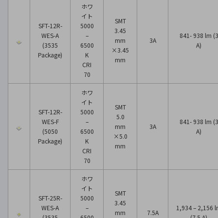
ホワ
イト
SMT
SFT-12R-
5000
3.45
WES-A
–
841- 938 lm (
mm
3A
(3535
6500
A)
×3.45
Package)
K
mm
CRI
70
ホワ
イト
SMT
SFT-12R-
5000
5.0
WES-F
–
841- 938 lm (
mm
3A
(5050
6500
A)
×5.0
Package)
K
mm
CRI
70
ホワ
イト
SMT
SFT-25R-
5000
3.45
WES-A
–
1,934 – 2,156 
mm
7.5A
(3535
6500
(7.5 A)