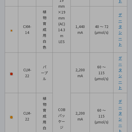
19
ト
mm
植
×19
デ
物
mm
ー
育
(AC)
CXM-
1,440
40 ～ 72
タ
成
14.3
14
mA
(μmol/s)
シ
用
m
ー
白
LES
ト
色
デ
ー
パ
60 ～
CLM-
2,200
タ
ープ
115
22
mA
シ
ル
(μmol/s)
ー
ト
植
デ
物
ー
COB
育
60 ～
CLM-
2,200
タ
パッ
成
115
22
mA
シ
ケー
用
(μmol/s)
ー
ジ
白
ト