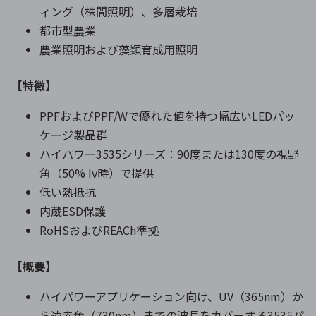
ィング（株間照明）、多層栽培
都市型農業
農業照明および藻類育成用照明
【特徴】
PPFおよびPPF/Wで優れた値を持つ幅広いLEDパッ
ケージ製品群
ハイパワー3535シリーズ：90度または130度の視野
角（50% Iv時）で提供
低い熱抵抗
内蔵ESD保護
RoHSおよびREACh準拠
【概要】
ハイパワーアプリケーション向け、UV（365nm）か
ら遠赤色（730nm）までの波長をカバーする3535パ