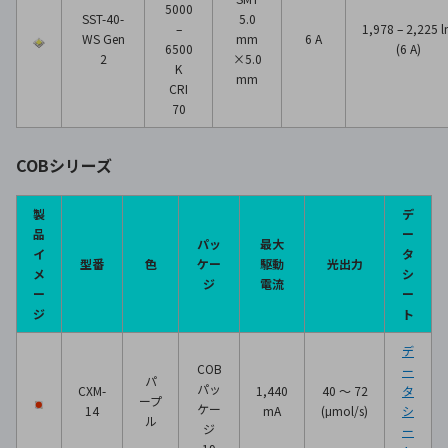
5000
SST-40-
5.0
–
1,978 – 2,225 
WS Gen
mm
6 A
6500
(6 A)
2
×5.0
K
mm
CRI
70
COBシリーズ
製
デ
品
ー
パッ
最大
イ
タ
型番
色
ケー
駆動
光出力
メ
シ
ジ
電流
ー
ー
ジ
ト
デ
COB
ー
パ
パッ
CXM-
1,440
40 ～ 72
タ
ープ
ケー
14
mA
(μmol/s)
シ
ル
ジ
ー