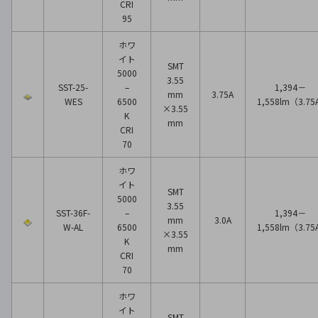
CRI
95
ホワ
イト
SMT
5000
3.55
SST-25-
–
1,394－
mm
3.75A
WES
6500
1,558lm（3.75
×3.55
K
mm
CRI
70
ホワ
イト
SMT
5000
3.55
SST-36F-
–
1,394－
mm
3.0A
W-AL
6500
1,558lm（3.75
×3.55
K
mm
CRI
70
ホワ
イト
SMT