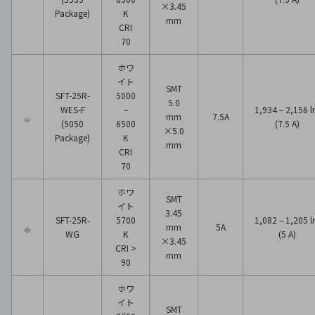
×3.45
Package)
K
mm
CRI
70
ホワ
イト
SMT
SFT-25R-
5000
5.0
WES-F
–
1,934 – 2,156 
mm
7.5A
(5050
6500
(7.5 A)
×5.0
Package)
K
mm
CRI
70
ホワ
SMT
イト
3.45
SFT-25R-
5700
1,082 – 1,205 
mm
5A
WG
K
(5 A)
×3.45
CRI >
mm
90
ホワ
イト
SMT