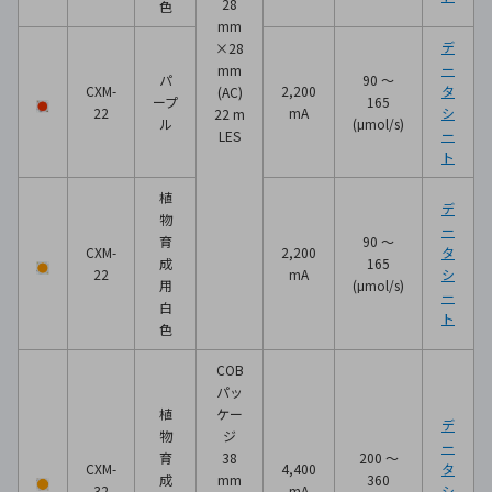
28
色
mm
デ
×28
ー
mm
パ
90 ～
CXM-
2,200
タ
(AC)
ープ
165
22
mA
シ
22 m
ル
(μmol/s)
ー
LES
ト
植
デ
物
ー
育
90 ～
CXM-
2,200
タ
成
165
22
mA
シ
用
(μmol/s)
ー
白
ト
色
COB
パッ
植
ケー
デ
物
ジ
ー
育
38
200 ～
CXM-
4,400
タ
成
mm
360
32
mA
シ