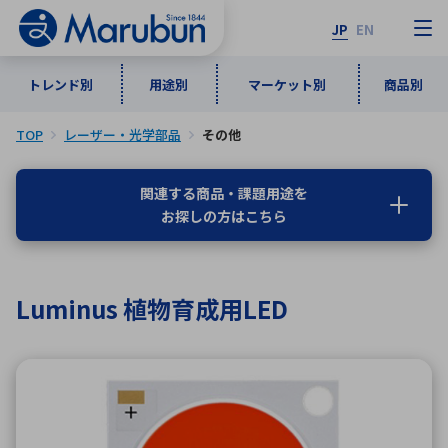
JP
EN
トレンド別
用途別
マーケット別
商品別
TOP
レーザー・光学部品
その他
マーケット別
トレンド別
用途別
商品別
メーカ一覧
関連する商品・課題用途を
お探しの方はこちら
50音順
インダストリアルDXソリューション
通信・ネットワーク
半導体・電子部品
自動車
ソフトウェア
産業
あ行
か行
さ行
た行
Luminus 植物育成用LED
な行
は行
ま行
や行
5G・Local 5G
監視・セキュリティ
ら行
わ行
計測・測定・表示機器
情報通信
検査・分析機器
宇宙・防衛
ワイヤレス給電
計測・検出
アルファベット順