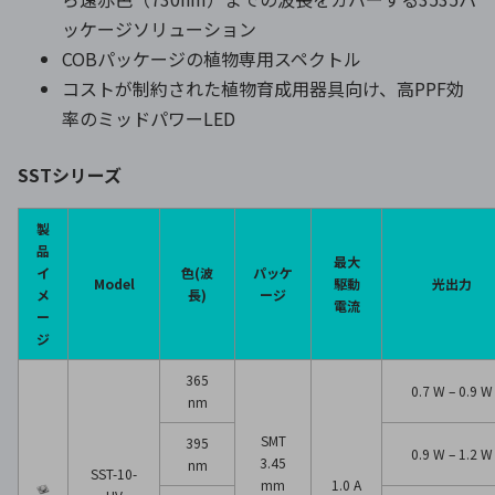
ッケージソリューション
COBパッケージの植物専用スペクトル
コストが制約された植物育成用器具向け、高PPF効
率のミッドパワーLED
SSTシリーズ
製
品
最大
イ
色(波
パッケ
Model
駆動
光出力
メ
長)
ージ
電流
ー
ジ
365
0.7 W – 0.9 W
nm
SMT
395
0.9 W – 1.2 W
3.45
nm
SST-10-
mm
1.0 A