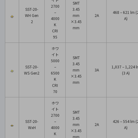
SMT
2700
SST-20-
3.45
–
468 – 621 lm (
WH Gen
mm
2A
4000
A)
2
×3.45
K
mm
CRI
95
ホワ
イト
SMT
5000
3.45
SST-20-
–
1,037 – 1,224 
mm
3A
WS Gen2
6500
(3 A)
×3.45
K
mm
CRI
70
ホワ
イト
SMT
2700
3.45
SST-20-
–
426 – 554 lm (
mm
2A
WxH
4000
A)
×3.45
K
mm