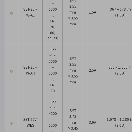
SMT
–
3.55
SST-20F-
6500
367 – 678 lm
mm
1.5A
W-AL
K
(1.5 A)
×3.55
CRI
mm
70,
80,
90, 95
ホワ
イト
SMT
5000
3.55
SST-20F-
–
966 – 1,065 l
mm
2.5A
W-AH
6500
(2.5 A)
×3.55
K
mm
CRI
70
ホワ
イト
SMT
4000
3.45
SST-20V-
–
1,078 – 1,189 
mm
3.0A
WES
6500
(3.0 A)
×3.45
K