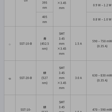
UV
395
×3.45
0.9 W – 1.2 W
nm
mm
405
0.8 W – 1.0 W
nm
SMT
青
3.45
590 – 750 mW
SST-10-B
(452.5
mm
1.5 A
(0.35 A)
nm)
×3.45
mm
SMT
緑
3.45
630 – 830 mW
SST-20-B
(527
mm
3.0 A
(0.35 A)
nm)
×3.45
mm
SMT
緑
3.45
SST-10-
470 – 590 mW
(527
mm
1.5 A