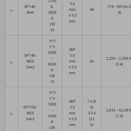
2700
5.0
SFT-40-
K,
774 – 905 lm (
mm
4A
WxH
3000
A)
×5.0
K
mm
CRI
95
ホワ
イト
SMT
5000
SFT-40-
5.0
–
2,250 – 2,500 
WES
mm
8A
6500
(3 A)
Gen2
×5.0
K
mm
CRI
70
ホワ
イト
SMT
7 A (6
5000
SFT-70X-
5.0
V)
–
3,632 – 4,128 
WES
mm
3.5 A
6500
(7 A)
Gen2
×5.0
(12
K
mm
V)
CRI