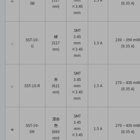
SB
(0.35 A)
nm)
×3.45
mm
SMT
緑
3.45
SST-10-
230 – 390 mW
(527
mm
1.5 A
G
(0.35 A)
nm)
×3.45
mm
SMT
赤
3.45
270 – 430 mW
SST-10-R
(621
mm
1.5 A
(0.35 A)
nm)
×3.45
mm
SMT
深赤
3.45
SST-10-
色
270 – 430 mW
mm
1.5 A
DR
(660
(0.35 A)
×3.45
nm)