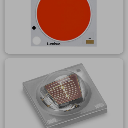
ICTソリューション
民生
組立・ロボティクス
医療
A
B
C
D
ロボティクス（AI）
品質管理・検査
E
F
G
H
I
J
K
L
データセンタ・クラウド
接着・接合
レーザー・光学部品
組込コンピュータ
M
N
O
P
Q
R
S
T
ミリ波レーダー
製品製造・加工
U
V
W
X
特定用途向け・その他
サービス
Y
Z
ブログ｜ここから始まる最新技術
レーダ・衛星通信
検索
医療機器
照射
シミュレーター