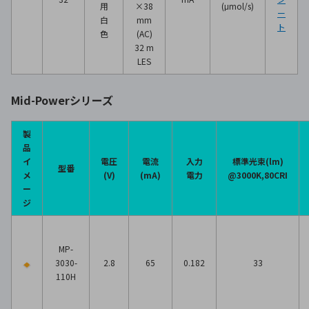
用
×38
(μmol/s)
ー
白
mm
ト
色
(AC)
32 m
LES
Mid-Powerシリーズ
製
品
イ
電圧
電流
入力
標準光束(lm)
型番
メ
(V)
(mA)
電力
@3000K,80CRI
ー
ジ
MP-
3030-
2.8
65
0.182
33
110H