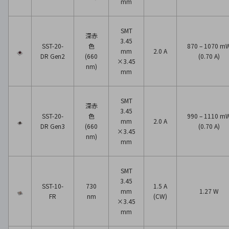
mm
SMT
深赤
3.45
SST-20-
色
870 – 1070 m
mm
2.0 A
DR Gen2
(660
(0.70 A)
×3.45
nm)
mm
SMT
深赤
3.45
SST-20-
色
990 – 1110 m
mm
2.0 A
DR Gen3
(660
(0.70 A)
×3.45
nm)
mm
SMT
3.45
SST-10-
730
1.5 A
mm
1.27 W
FR
nm
(CW)
×3.45
mm