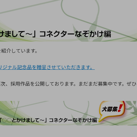
向け・その他
サービス
医
グループ会社
連結キャッシュ・フロー計算書
株
ヒストリカルデータ
I
個人投資家の皆さまへ
を紹介しています。
丸文ってどんな会社
会
投資をお考えの皆さまへ
サ
リジナル記念品を贈呈させていただきます。
株主優待制度
事
個人投資家様向けイベント
業
順次、採用作品を公開しております。まだまだ募集中です。ぜひ
丸文用語集
株
資