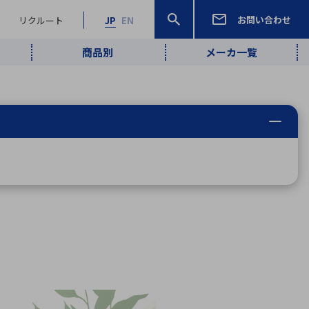
お問い合わせ
リクルート
JP
EN
商品別
メーカ一覧
検索
検索
ーワード
ワイヤレス給
ロボティクス
品質管理・検
は行
ま行
や行
ら行
わ行
ヤレス給電
、
Pocket AI
、
Net Predy
、
メルマガ
計測・検出
電
（AI）
査
から
定・表示機器
報通信
検査・分析機器
宇宙・防衛
ブログ｜ここ
企業概要
IRライブラリー
マテリアリティ（重要課題）
L
M
N
O
P
Q
R
S
T
レーダ・衛星
から始まる最
照射
通信
新技術
ー・光学部品
組込コンピュータ
算短信
沿革
人権・サプライチェーン
半導体・電子
価証券報告書
検索
部品小ロット
算説明会資料
合報告書