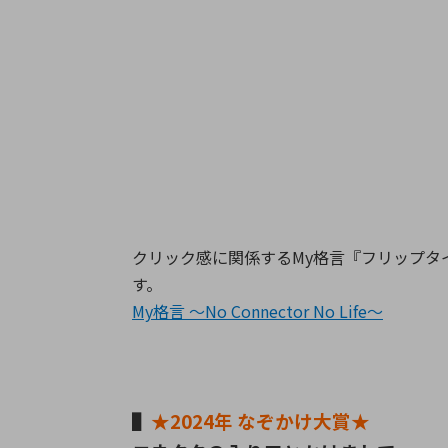
クリック感に関係するMy格言『フリップ
す。
My格言 ～No Connector No Life～
▌
★2024年 なぞかけ大賞★