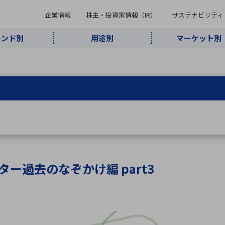
企業情報
株主・投資家情報（IR）
サステナビリティ
レンド別
用途別
マーケット別
キーワード・商品
ケット別
レンド別
途別
品別
ーカ一覧
株主・投資家情報（IR）
サステナビリティ
企業情報
よく検索されているキ
インダストリ
ABOUT MARUBUN
SUSTAINABILITY
IR
通信・ネット
5G・Local
監視・セキュ
あ行
か行
さ行
た行
な行
ミリ波レーダー
、
ワイ
アルDXソリ
ワーク
5G
リティ
ューション
、
AIロボット
、
ここ
・電子部品
動車
ソフトウェア
産業
計測・測
情
企業理念
財務・業績情報
価値創造モデル
A
B
C
D
E
F
G
H
I
J
K
データセン
ミリ波レーダ
製品製造・加
接着・接合
ト順
タ・クラウド
ー
工
ター過去のなぞかけ編 part3
U
V
W
X
Y
Z
リューション
民生
組立・ロボティクス
医療
レーザ
最新決算情報
決
役員一覧
環境・社会
シミュレータ
環境構築・開
チャートジェネレーター
有
ー
発システム
連結貸借対照表
決
連結損益計算書
統