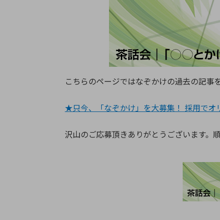
特定用途
拠点一覧
ガバナンス
ディスクロージャー・ポリシー
株式・株主情報
こちらのページではなぞかけの過去の記事
株式基本情報
株主還元
★只今、「なぞかけ」を大募集！ 採用でオ
株価情報
株式手続き
沢山のご応募頂きありがとうございます。
株主総会
定款・株式取扱規程
電子公告