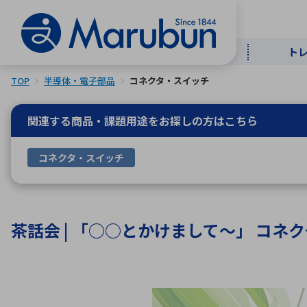
ト
TOP
半導体・電子部品
コネクタ・スイッチ
マー
ト
用
商
メ
関連する商品・課題用途を
お探しの方はこちら
50音順
コネクタ・スイッチ
半導体
自
TOPメッセージ・サステナビリ
トップメッセージ
経営方針
ティ基本方針
アルファベッ
茶話会 | 「○○とかけまして～」 コネク
ICTソ
トップメッセージ
事業内容
人的資本
中期経営計画
コーポレートガバナンス
事業等のリスク