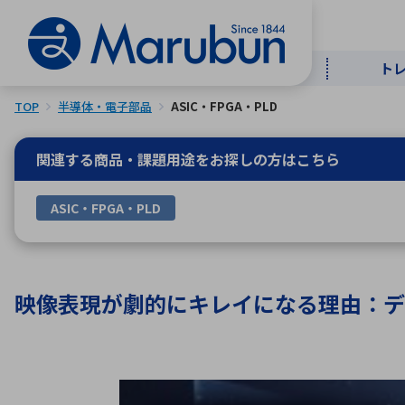
ト
TOP
半導体・電子部品
ASIC・FPGA・PLD
マー
ト
用
商
メ
関連する商品・課題用途を
お探しの方はこちら
50音順
ASIC・FPGA・PLD
半導体
自
TOPメッセージ・サステナビリ
トップメッセージ
経営方針
ティ基本方針
アルファベッ
映像表現が劇的にキレイになる理由：デ
ICTソ
トップメッセージ
事業内容
人的資本
中期経営計画
コーポレートガバナンス
事業等のリスク