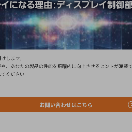
向け・その他
サービス
医
グループ会社
連結キャッシュ・フロー計算書
株
ヒストリカルデータ
I
個人投資家の皆さまへ
丸文ってどんな会社
会
届けします。
投資をお考えの皆さまへ
サ
報や、あなたの製品の性能を飛躍的に向上させるヒントが満載
株主優待制度
事
れてください。
個人投資家様向けイベント
業
丸文用語集
株
資
お問い合わせはこちら