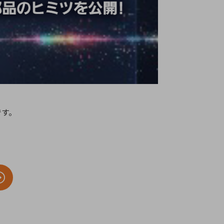
療機器
社名の由来・ロゴ
主通信
Rカレンダー
よくあるご質問
社に関するご質問
ステナビリティに関するご質問
です。
業内容に関するご質問
績・財務に関するご質問
式に関するご質問
料請求に関するご質問