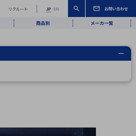
お問い合わせ
リクルート
JP
EN
商品別
メーカ一覧
検索
検索
ーワード
ワイヤレス給
ロボティクス
品質管理・検
は行
ま行
や行
ら行
わ行
ヤレス給電
、
Pocket AI
、
Net Predy
、
メルマガ
計測・検出
電
（AI）
査
から
定・表示機器
報通信
検査・分析機器
宇宙・防衛
ブログ｜ここ
企業概要
IRライブラリー
マテリアリティ（重要課題）
L
M
N
O
P
Q
R
S
T
レーダ・衛星
から始まる最
照射
通信
新技術
ー・光学部品
組込コンピュータ
算短信
沿革
人権・サプライチェーン
半導体・電子
価証券報告書
検索
部品小ロット
算説明会資料
合報告書