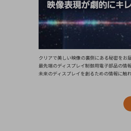
特定用途
拠点一覧
ガバナンス
ディスクロージャー・ポリシー
株式・株主情報
株式基本情報
クリアで美しい映像の裏側にある秘密をお
株主還元
最先端のディスプレイ制御用電子部品の情
株価情報
未来のディスプレイを創るための情報に触
株式手続き
株主総会
定款・株式取扱規程
電子公告