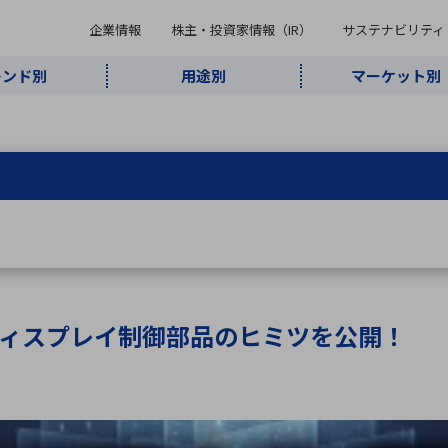
企業情報
株主・投資家情報（IR）
サステナビリティ
レンド別
用途別
マーケット別
キーワード・商品
ケット別
レンド別
途別
品別
ーカ一覧
株主・投資家情報（IR）
サステナビリティ
企業情報
よく検索されているキ
インダストリ
ABOUT MARUBUN
SUSTAINABILITY
IR
通信・ネット
5G・Local
監視・セキュ
あ行
か行
さ行
た行
な行
ミリ波レーダー
、
ワイ
アルDXソリ
ワーク
5G
リティ
ューション
、
AIロボット
、
ここ
・電子部品
動車
ソフトウェア
産業
計測・測
情
企業理念
財務・業績情報
価値創造モデル
A
B
C
D
E
F
G
H
I
J
K
データセン
ミリ波レーダ
製品製造・加
接着・接合
ト順
タ・クラウド
ー
工
ィスプレイ制御部品のヒミツを公開！
U
V
W
X
Y
Z
リューション
民生
組立・ロボティクス
医療
レーザ
最新決算情報
決
役員一覧
環境・社会
シミュレータ
環境構築・開
チャートジェネレーター
有
ー
発システム
連結貸借対照表
決
連結損益計算書
統