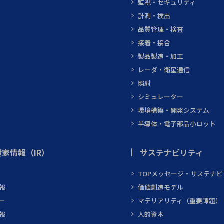
監視・セキュリティ
計測・検出
品質管理・検査
接着・接合
製品製造・加工
レーダ・衛星通信
照射
シミュレーター
環境構築・開発システム
半導体・電子部品小ロット
家情報（IR）
サステナビリティ
TOPメッセージ・サステナ
報
価値創造モデル
ー
マテリアリティ（重要課題）
報
人的資本