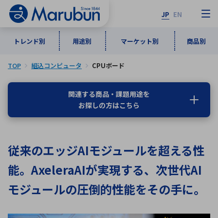
JP
EN
トレンド別
用途別
マーケット別
商品別
TOP
組込コンピュータ
CPUボード
マーケット別
トレンド別
用途別
商品別
メーカ一覧
関連する商品・課題用途を
お探しの方はこちら
50音順
インダストリアルDXソリューション
通信・ネットワーク
半導体・電子部品
自動車
ソフトウェア
産業
あ行
か行
さ行
た行
従来のエッジAIモジュールを超える性
な行
は行
ま行
や行
5G・Local 5G
監視・セキュリティ
能。AxeleraAIが実現する、次世代AI
ら行
わ行
計測・測定・表示機器
情報通信
検査・分析機器
宇宙・防衛
モジュールの圧倒的性能をその手に。
ワイヤレス給電
計測・検出
アルファベット順