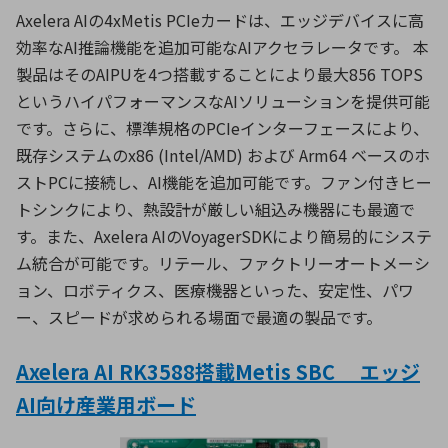
Axelera AIの4xMetis PCIeカードは、エッジデバイスに高
効率なAI推論機能を追加可能なAIアクセラレータです。 本
製品はそのAIPUを4つ搭載することにより最大856 TOPS
というハイパフォーマンスなAIソリューションを提供可能
です。さらに、標準規格のPCIeインターフェースにより、
既存システムのx86 (Intel/AMD) および Arm64 ベースのホ
ストPCに接続し、AI機能を追加可能です。ファン付きヒー
トシンクにより、熱設計が厳しい組込み機器にも最適で
す。また、Axelera AIのVoyagerSDKにより簡易的にシステ
ム統合が可能です。リテール、ファクトリーオートメーシ
ョン、ロボティクス、医療機器といった、安定性、パワ
ー、スピードが求められる場面で最適の製品です。
Axelera AI RK3588搭載Metis SBC エッジ
AI向け産業用ボード