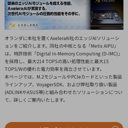
ICTソリューション
民生
組立・ロボティクス
医療
A
B
C
D
ロボティクス（AI）
品質管理・検査
E
F
G
H
I
J
K
L
データセンタ・クラウド
接着・接合
レーザー・光学部品
組込コンピュータ
M
N
O
P
オランダに本社を置くAxeleraAI社のエッジAIソリューシ
ョンをご紹介します。同社の中核となる「Metis AIPU」
Q
R
S
T
は、特許技術「Digital In-Memory Computing (D-IMC)」
ミリ波レーダー
製品製造・加工
U
V
W
X
を採用し、最大214 TOPSの高い処理性能と最大15
特定用途向け・その他
サービス
TOPS/Wの優れた電力効率を両立させています。
Y
Z
本ページでは、M.2モジュールやPCIeカードといった製品
ブログ｜ここから始まる最新技術
レーダ・衛星通信
ラインアップ、VoyagerSDK、および弊社取り扱い製品
検索
医療機器
(ADLINKやASUS等)と組み合わせたソリューションについ
て、詳しくご案内いたします。
照射
シミュレーター