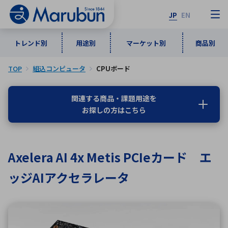
JP
EN
トレンド別
用途別
マーケット別
商品別
TOP
組込コンピュータ
CPUボード
マーケット別
トレンド別
用途別
商品別
メーカ一覧
関連する商品・課題用途を
お探しの方はこちら
50音順
インダストリアルDXソリューション
通信・ネットワーク
半導体・電子部品
自動車
ソフトウェア
産業
あ行
か行
さ行
た行
Axelera AI 4x Metis PCIeカード エ
な行
は行
ま行
や行
5G・Local 5G
監視・セキュリティ
ッジAIアクセラレータ
ら行
わ行
計測・測定・表示機器
情報通信
検査・分析機器
宇宙・防衛
ワイヤレス給電
計測・検出
アルファベット順