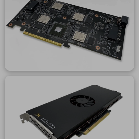
ICTソリューション
民生
組立・ロボティクス
医療
A
B
C
D
ロボティクス（AI）
品質管理・検査
E
F
G
H
I
J
K
L
データセンタ・クラウド
接着・接合
レーザー・光学部品
組込コンピュータ
M
N
O
P
Q
R
S
T
ミリ波レーダー
製品製造・加工
U
V
W
X
特定用途向け・その他
サービス
Y
Z
ブログ｜ここから始まる最新技術
レーダ・衛星通信
検索
医療機器
照射
シミュレーター