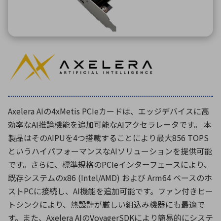
環境構築・開発システム
半導体・電子部品小ロット
Axelera AIの4xMetis PCIeカードは、エッジデバイスに高
効率なAI推論機能を追加可能なAIアクセラレータです。 本
製品はそのAIPUを4つ搭載することにより最大856 TOPS
というハイパフォーマンスなAIソリューションを提供可能
です。さらに、標準規格のPCIeインターフェースにより、
既存システムのx86 (Intel/AMD) および Arm64 ベースのホ
ストPCに接続し、AI機能を追加可能です。ファン付きヒー
トシンクにより、熱設計が厳しい組込み機器にも最適で
す。また、Axelera AIのVoyagerSDKにより簡易的にシステ