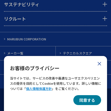
サステナビリティ
リクルート
MARUBUN CORPORATION
メーカ一覧
テクニカルスクエア
お客様のプライバシー
インフォメーション
メルマガ一覧
当サイトでは、サービスの改善や最適なユーザエクスペリエン
お問い合わせ
スの提供を目的としてCookieを使用しています。詳しい情報に
ついては「
個人情報保護方針
」をご覧ください。
ウェブサイト利用規約
個人情報保護について
同意する
© 2022 MARUBUN CORPORATION All Rights Reserved.