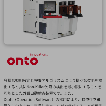
ICTソリューション
民生
組立・ロボティクス
医療
A
B
C
D
ロボティクス（AI）
品質管理・検査
E
F
G
H
I
J
K
L
データセンタ・クラウド
接着・接合
レーザー・光学部品
組込コンピュータ
M
N
O
P
Q
R
S
T
ミリ波レーダー
製品製造・加工
U
V
W
X
特定用途向け・その他
サービス
Y
Z
ブログ｜ここから始まる最新技術
レーダ・衛星通信
検索
医療機器
多様な照明設定と検査アルゴリズムにより様々な欠陥を検
照射
出すると共にNon-Killer欠陥の検出を最小限にすることを
可能とした外観自動検査装置です。また、
Xsoft（Operation Software）の採用により、操作性を飛
シミュレーター
躍的に向上させ、容易に検査レシピを作成することが可能