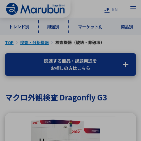
JP
EN
トレンド別
用途別
マーケット別
商品別
TOP
検査・分析機器
検査機器（破壊・非破壊）
マーケット別
トレンド別
用途別
商品別
メーカ一覧
関連する商品・課題用途を
お探しの方はこちら
50音順
インダストリアルDXソリューション
通信・ネットワーク
半導体・電子部品
自動車
ソフトウェア
産業
あ行
か行
さ行
た行
マクロ外観検査 Dragonfly G3
な行
は行
ま行
や行
5G・Local 5G
監視・セキュリティ
ら行
わ行
計測・測定・表示機器
情報通信
検査・分析機器
宇宙・防衛
ワイヤレス給電
計測・検出
アルファベット順