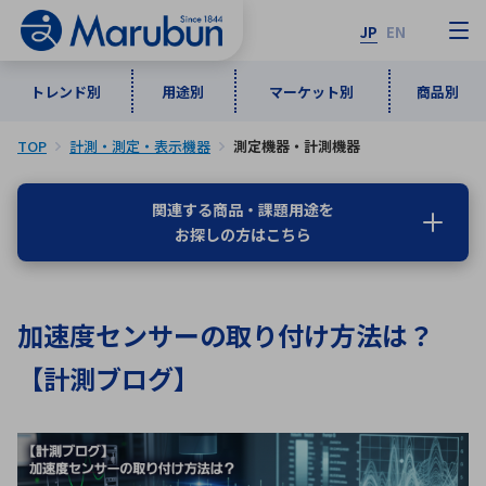
JP
EN
トレンド別
用途別
マーケット別
商品別
TOP
計測・測定・表示機器
測定機器・計測機器
マーケット別
トレンド別
用途別
商品別
メーカ一覧
関連する商品・課題用途を
お探しの方はこちら
50音順
インダストリアルDXソリューション
通信・ネットワーク
半導体・電子部品
自動車
ソフトウェア
産業
あ行
か行
さ行
た行
加速度センサーの取り付け方法は？
な行
は行
ま行
や行
5G・Local 5G
監視・セキュリティ
【計測ブログ】
ら行
わ行
計測・測定・表示機器
情報通信
検査・分析機器
宇宙・防衛
ワイヤレス給電
計測・検出
アルファベット順