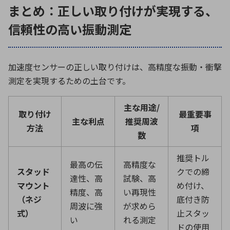
まとめ：正しい取り付けが実現する、
信頼性の高い振動測定
加速度センサーの正しい取り付けは、高精度な振動・衝撃
測定を実現するための土台です。
主な用途
/
取り付け
最重要事
主な利点
推奨周波
方法
項
数
推奨トル
最高の伝
高精度な
スタッド
クでの締
達性、高
試験、高
マウント
め付け、
精度、高
い再現性
（ネジ
底付き防
周波に強
が求めら
式）
止スタッ
い
れる測定
ドの使用