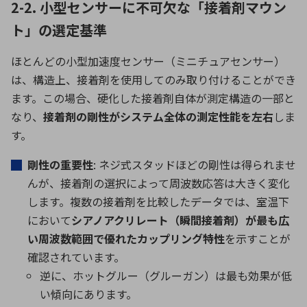
2-2. 小型センサーに不可欠な「接着剤マウン
ト」の選定基準
ほとんどの小型加速度センサー（ミニチュアセンサー）
は、構造上、接着剤を使用してのみ取り付けることができ
ます。この場合、硬化した接着剤自体が測定構造の一部と
なり、
接着剤の剛性がシステム全体の測定性能を左右
しま
す。
剛性の重要性
: ネジ式スタッドほどの剛性は得られませ
んが、接着剤の選択によって周波数応答は大きく変化
します。複数の接着剤を比較したデータでは、室温下
において
シアノアクリレート（瞬間接着剤）が最も広
い周波数範囲で優れたカップリング特性
を示すことが
確認されています。
逆に、ホットグルー（グルーガン）は最も効果が低
い傾向にあります。