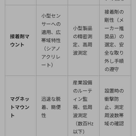
接着剤の
小型セン
剛性（メ
サーへの
小型製品
ーカー推
適用、広
接着剤マ
の精密測
奨品）の
帯域特性
ウント
定、高周
選定、安
（シアノ
波測定
全な取り
アクリレ
外し手順
ート）
の遵守
産業設備
のルーテ
設置時の
マグネッ
迅速な脱
ィン監
衝撃防
トマウン
着、簡便
視、低周
止、測定
ト
性
波測定
周波数帯
（数百
Hz
域の確認
以下）