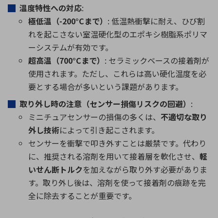
温度特性への対応
:
極低温（
-200°C
まで）
: 低温熱衝撃に耐え、ひび割
れを起こさない室温硬化型のエポキシ樹脂系ポリマ
ーシステムが有効です。
超高温（
700°C
まで）
: セラミックベースの接着剤が
使用されます。ただし、これらは高い硬化温度を必
要とする場合が多いという課題があります。
取り外し時の注意（
センサー
損傷リスクの回避）
:
ミニチュアセンサーの損傷の多くは、
不適切な取り
外し技術
によって引き起こされます。
センサーを衝撃で叩き外すことは厳禁です。代わり
に、推奨される溶剤を用いて接着層を軟化させ、
軽
いせん断トルク
を加えながら取り外す必要がありま
す。取り外し後は、溶剤を使って接着剤の痕跡を完
全に除去することが重要です。