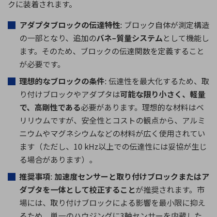
クに装着されます。
アダプタブロックの伝達特性
: ブロック自体が測定構造
の一部となり、追加の
バネ
–
質量システム
として機能し
ます。そのため、ブロックの伝達関数を定義すること
が必要です。
理想的なブロックの条件
: 伝達性を最大化するため、取
り付けブロックやアダプタは
可能な限り小さく、軽量
で、高剛性である
必要があります。理想的な材料はベ
リリウムですが、安全性とコストの観点から、アルミ
ニウムやマグネシウムなどの材料が広く使用されてい
ます（ただし、
10 kHz
以上での伝達性には妥協が生じ
る場合があります）。
推奨事項
:
加速度センサーと取り付けブロックまたはア
ダプタを一体として校正すること
が推奨されます。市
場には、取り付けブロックによる影響を最小限に抑え
るため、単一のハウジングに
3
軸センサーを内蔵した