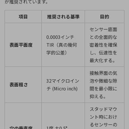
が推奨されています。
項目
推奨される基準
目的
センサー底面
0.0003インチ
との全面的な
表面平面度
TIR
（真の幾何
密着性を確保
学的公差）
し、伝達性を
最大化する。
接触界面の気
32マイクロイン
泡や微細な隙
表面粗さ
チ
(Micro inch)
間を最小限に
抑える。
スタッドマウ
ント時におけ
るセンサーの
穴の垂直度
1度
±0.5°