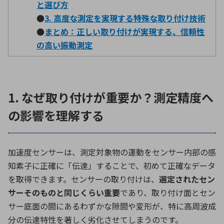
と選び方
●
3. 高度な測定を実現する特殊な取り付け技術
●
まとめ：正しい取り付けが実現する、信頼性
環境構築・開発システム
の高い振動測定
半導体・電子部品小ロット
1. なぜ取り付けが重要か？測定精度へ
の影響を理解する
加速度センサーは、測定対象物の運動をセンサー内部の感
知素子に正確に「伝達」することで、初めて正確なデータ
を取得できます。センサーの取り付けは、
選定された
セン
サー
そのものと同じくらい重要
であり、取り付け面とセン
サー底面の間にあるわずかな隙間や変形が、特に高周波成
分の伝達特性を著しく劣化させてしまうのです。