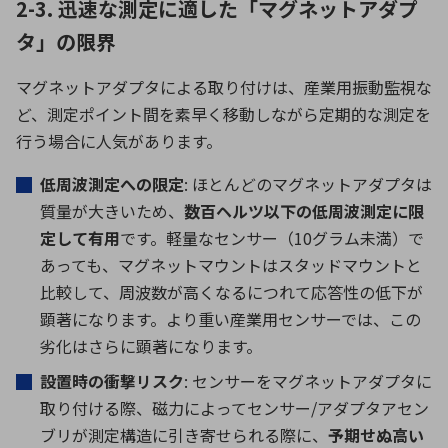
2-3. 迅速な測定に適した「マグネットアダプ
タ」の限界
マグネットアダプタによる取り付けは、産業用振動監視な
ど、測定ポイント間を素早く移動しながら定期的な測定を
行う場合に人気があります。
低周波測定への限定
: ほとんどのマグネットアダプタは
質量が大きいため、
数百ヘルツ以下の低周波測定に限
定して有用
です。軽量なセンサー（
10
グラム未満）で
あっても、マグネットマウントはスタッドマウントと
比較して、周波数が高くなるにつれて応答性の低下が
顕著になります。より重い産業用センサーでは、この
劣化はさらに顕著になります。
設置時の衝撃リスク
: センサーをマグネットアダプタに
取り付ける際、磁力によってセンサー/アダプタアセン
ブリが測定構造に引き寄せられる際に、
予期せぬ高い