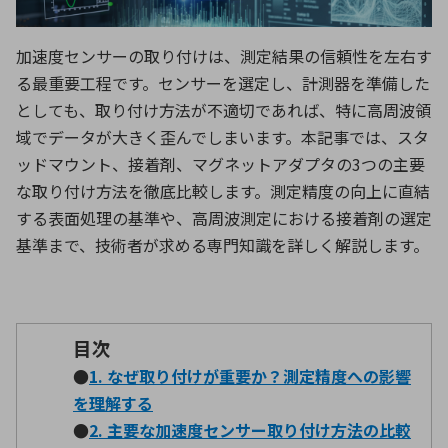
ICTソリューション
民生
組立・ロボティクス
医療
A
B
C
D
ロボティクス（AI）
品質管理・検査
加速度センサーの取り付けは、測定結果の信頼性を左右す
E
F
G
H
る最重要工程です。センサーを選定し、計測器を準備した
I
J
K
L
データセンタ・クラウド
接着・接合
としても、取り付け方法が不適切であれば、特に高周波領
レーザー・光学部品
組込コンピュータ
M
N
O
P
域でデータが大きく歪んでしまいます。本記事では、スタ
ッドマウント、接着剤、マグネットアダプタの3つの主要
Q
R
S
T
ミリ波レーダー
製品製造・加工
な取り付け方法を徹底比較します。測定精度の向上に直結
U
V
W
X
する表面処理の基準や、高周波測定における接着剤の選定
特定用途向け・その他
サービス
基準まで、技術者が求める専門知識を詳しく解説します。
Y
Z
ブログ｜ここから始まる最新技術
レーダ・衛星通信
検索
医療機器
目次
照射
●
1. なぜ取り付けが重要か？測定精度への影響
を理解する
●
2. 主要な加速度センサー取り付け方法の比較
シミュレーター