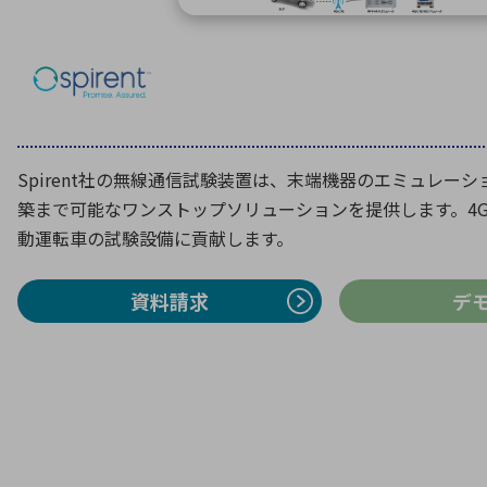
特定用途
拠点一覧
ガバナンス
ディスクロージャー・ポリシー
株式・株主情報
Spirent社の無線通信試験装置は、末端機器のエミュレー
株式基本情報
築まで可能なワンストップソリューションを提供します。4G/
株主還元
動運転車の試験設備に貢献します。
株価情報
株式手続き
資料請求
デ
株主総会
定款・株式取扱規程
電子公告