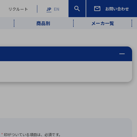
お問い合わせ
リクルート
JP
EN
商品別
メーカ一覧
検索
検索
ーワード
ワイヤレス給
ロボティクス
品質管理・検
は行
ま行
や行
ら行
わ行
ヤレス給電
、
Pocket AI
、
Net Predy
、
メルマガ
計測・検出
電
（AI）
査
から
定・表示機器
報通信
検査・分析機器
宇宙・防衛
ブログ｜ここ
企業概要
IRライブラリー
マテリアリティ（重要課題）
L
M
N
O
P
Q
R
S
T
レーダ・衛星
から始まる最
照射
通信
新技術
ー・光学部品
組込コンピュータ
算短信
沿革
人権・サプライチェーン
半導体・電子
価証券報告書
検索
部品小ロット
算説明会資料
合報告書