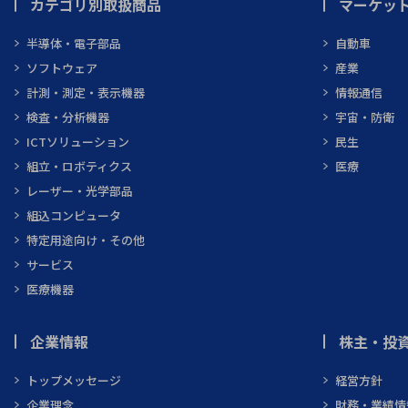
カテゴリ別取扱商品
マーケッ
半導体・電子部品
自動車
ソフトウェア
産業
計測・測定・表示機器
情報通信
検査・分析機器
宇宙・防衛
ICTソリューション
民生
組立・ロボティクス
医療
レーザー・光学部品
組込コンピュータ
特定用途向け・その他
サービス
医療機器
企業情報
株主・投資
トップメッセージ
経営方針
企業理念
財務・業績情