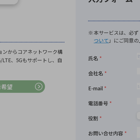
向け・その他
サービス
医
グループ会社
連結キャッシュ・フロー計算書
株
ヒストリカルデータ
I
個人投資家の皆さまへ
ションからコアネットワーク構
丸文ってどんな会社
会
LTE、5Gもサポートし、自
投資をお考えの皆さまへ
サ
株主優待制度
事
個人投資家様向けイベント
業
モ希望
丸文用語集
株
資