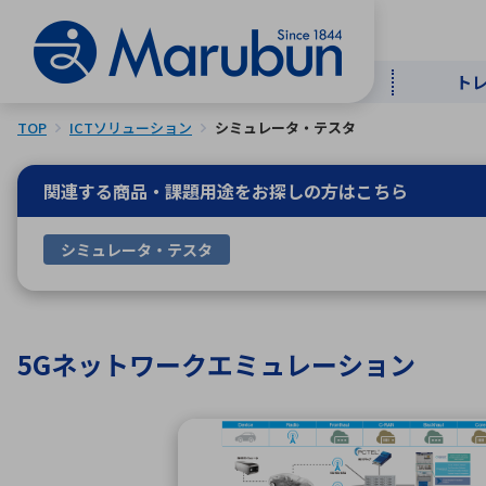
ト
TOP
ICTソリューション
シミュレータ・テスタ
マー
ト
用
商
メ
関連する商品・課題用途を
お探しの方はこちら
50音順
シミュレータ・テスタ
半導体
自
TOPメッセージ・サステナビリ
トップメッセージ
経営方針
ティ基本方針
アルファベッ
5Gネットワークエミュレーション
ICTソ
トップメッセージ
事業内容
人的資本
中期経営計画
コーポレートガバナンス
事業等のリスク