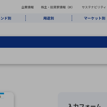
企業情報
株主・投資家情報（IR）
サステナビリティ
レンド別
用途別
マーケット別
キーワード・商品
ケット別
レンド別
途別
品別
ーカ一覧
株主・投資家情報（IR）
サステナビリティ
企業情報
よく検索されているキ
インダストリ
ABOUT MARUBUN
SUSTAINABILITY
IR
通信・ネット
5G・Local
監視・セキュ
あ行
か行
さ行
た行
な行
ミリ波レーダー
、
ワイ
アルDXソリ
ワーク
5G
リティ
ューション
、
AIロボット
、
ここ
・電子部品
動車
ソフトウェア
産業
計測・測
情
企業理念
財務・業績情報
価値創造モデル
A
B
C
D
E
F
G
H
I
J
K
データセン
ミリ波レーダ
製品製造・加
接着・接合
ト順
タ・クラウド
ー
工
U
V
W
X
Y
Z
リューション
民生
組立・ロボティクス
医療
レーザ
最新決算情報
決
役員一覧
環境・社会
シミュレータ
環境構築・開
チャートジェネレーター
有
ー
発システム
連結貸借対照表
決
連結損益計算書
統