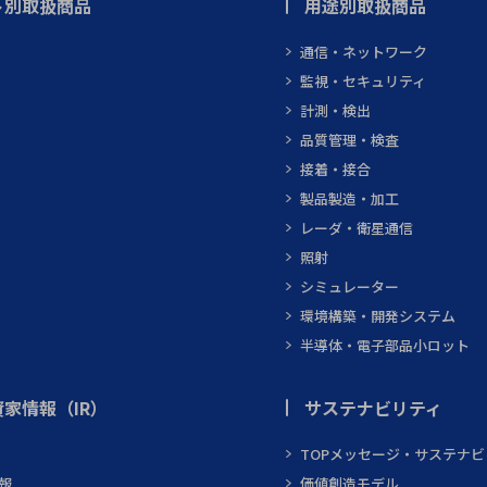
ト別取扱商品
用途別取扱商品
通信・ネットワーク
監視・セキュリティ
計測・検出
品質管理・検査
接着・接合
製品製造・加工
レーダ・衛星通信
照射
シミュレーター
環境構築・開発システム
半導体・電子部品小ロット
家情報（IR）
サステナビリティ
TOPメッセージ・サステナ
報
価値創造モデル