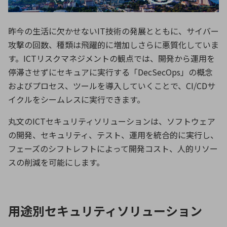
ICTソリューション
民生
組立・ロボティクス
医療
A
B
C
D
ロボティクス（AI）
品質管理・検査
E
F
G
H
昨今の生活に欠かせないIT技術の発展とともに、サイバー
攻撃の回数、種類は飛躍的に増加しさらに悪質化していま
I
J
K
L
データセンタ・クラウド
接着・接合
す。ICTリスクマネジメントの観点では、開発から運用を
レーザー・光学部品
組込コンピュータ
M
N
O
P
停滞させずにセキュアに実行する「DecSecOps」の概念
およびプロセス、ツールを導入していくことで、CI/CDサ
Q
R
S
T
ミリ波レーダー
製品製造・加工
イクルをシームレスに実行できます。
U
V
W
X
特定用途向け・その他
サービス
丸文のICTセキュリティソリューションは、ソフトウェア
Y
Z
の開発、セキュリティ、テスト、運用を統合的に実行し、
ブログ｜ここから始まる最新技術
レーダ・衛星通信
フェーズのシフトレフトによって開発コスト、人的リソー
検索
医療機器
スの削減を可能にします。
照射
用途別セキュリティソリューション
シミュレーター