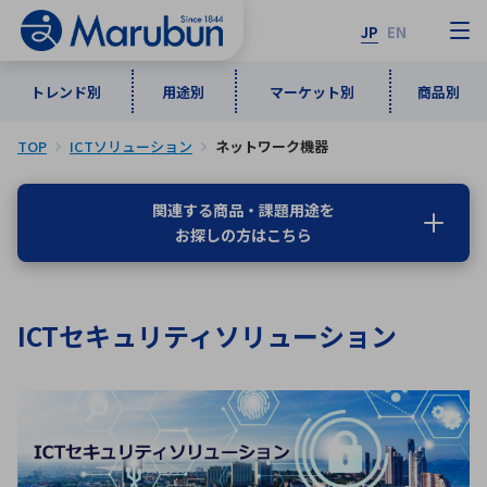
JP
EN
トレンド別
用途別
マーケット別
商品別
TOP
ICTソリューション
ネットワーク機器
マーケット別
トレンド別
用途別
商品別
メーカ一覧
関連する商品・課題用途を
お探しの方はこちら
50音順
インダストリアルDXソリューション
通信・ネットワーク
半導体・電子部品
自動車
ソフトウェア
産業
あ行
か行
さ行
た行
ICTセキュリティソリューション
な行
は行
ま行
や行
5G・Local 5G
監視・セキュリティ
ら行
わ行
計測・測定・表示機器
情報通信
検査・分析機器
宇宙・防衛
ワイヤレス給電
計測・検出
アルファベット順