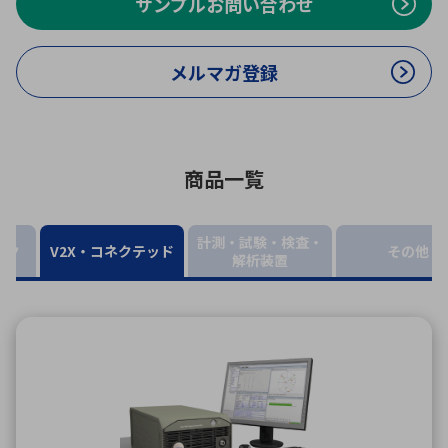
サンプルお問い合わせ
ICTソリューション
民生
組立・ロボティクス
医療
A
B
C
D
ロボティクス（AI）
品質管理・検査
E
F
G
H
メルマガ登録
I
J
K
L
データセンタ・クラウド
接着・接合
レーザー・光学部品
組込コンピュータ
M
N
O
P
Q
R
S
T
商品一覧
ミリ波レーダー
製品製造・加工
U
V
W
X
特定用途向け・その他
サービス
計測・試験・検査・
Y
Z
ーク
V2X・コネクテッド
その他
解析装置
ブログ｜ここから始まる最新技術
レーダ・衛星通信
検索
医療機器
照射
シミュレーター