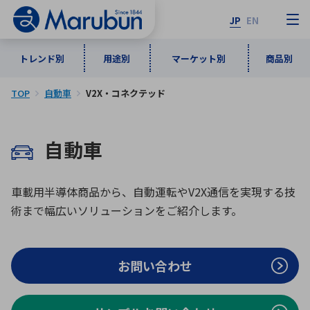
JP
EN
トレンド別
用途別
マーケット別
商品別
TOP
自動車
V2X・コネクテッド
マーケット別
トレンド別
用途別
商品別
メーカ一覧
自動車
50音順
インダストリアルDXソリューション
通信・ネットワーク
半導体・電子部品
自動車
ソフトウェア
産業
あ行
か行
さ行
た行
車載用半導体商品から、自動運転やV2X通信を実現する技
術まで幅広いソリューションをご紹介します。
な行
は行
ま行
や行
5G・Local 5G
監視・セキュリティ
ら行
わ行
計測・測定・表示機器
情報通信
検査・分析機器
宇宙・防衛
お問い合わせ
ワイヤレス給電
計測・検出
アルファベット順