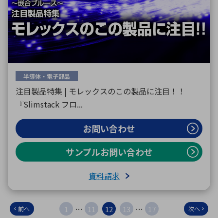
半導体・電子部品
注目製品特集 | モレックスのこの製品に注目！！
『Slimstack フロ...
お問い合わせ
サンプルお問い合わせ
資料請求
…
…
1
11
12
13
17
前へ
次へ