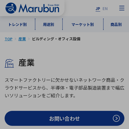
JP
EN
トレンド別
用途別
マーケット別
商品別
TOP
産業
ビルディング・オフィス設備
マーケット別
トレンド別
用途別
商品別
メーカ一覧
産業
50音順
インダストリアルDXソリューション
通信・ネットワーク
半導体・電子部品
自動車
ソフトウェア
産業
あ行
か行
さ行
た行
スマートファクトリーに欠かせないネットワーク商品・ク
ラウドサービスから、半導体・電子部品製造装置まで幅広
な行
は行
ま行
や行
5G・Local 5G
監視・セキュリティ
いソリューションをご紹介します。
ら行
わ行
計測・測定・表示機器
情報通信
検査・分析機器
宇宙・防衛
ワイヤレス給電
計測・検出
お問い合わせ
アルファベット順