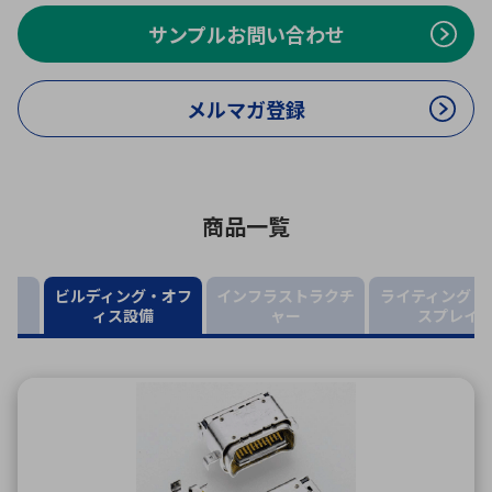
ICTソリューション
民生
組立・ロボティクス
医療
A
B
C
D
ロボティクス（AI）
品質管理・検査
サンプルお問い合わせ
E
F
G
H
I
J
K
L
メルマガ登録
データセンタ・クラウド
接着・接合
レーザー・光学部品
組込コンピュータ
M
N
O
P
Q
R
S
T
ミリ波レーダー
製品製造・加工
商品一覧
U
V
W
X
特定用途向け・その他
サービス
Y
Z
ビルディング・オフ
インフラストラクチ
ライティング・
ブログ｜ここから始まる最新技術
レーダ・衛星通信
ィス設備
ャー
スプレイ
検索
医療機器
照射
シミュレーター