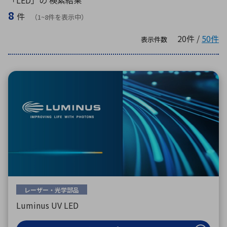
「LED」の 検索結果
ICTソリューション
民生
組立・ロボティクス
医療
A
B
C
D
ロボティクス（AI）
品質管理・検査
8
件
（1~8件を表示中）
E
F
G
H
20件 /
50件
表示件数
I
J
K
L
データセンタ・クラウド
接着・接合
レーザー・光学部品
組込コンピュータ
M
N
O
P
Q
R
S
T
ミリ波レーダー
製品製造・加工
U
V
W
X
特定用途向け・その他
サービス
Y
Z
ブログ｜ここから始まる最新技術
レーダ・衛星通信
検索
医療機器
照射
レーザー・光学部品
Luminus UV LED
シミュレーター