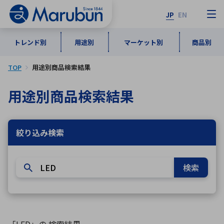
JP
EN
トレンド別
用途別
マーケット別
商品別
TOP
用途別商品検索結果
マーケット別
トレンド別
用途別
商品別
メーカ一覧
用途別商品検索結果
50音順
インダストリアルDXソリューション
通信・ネットワーク
半導体・電子部品
自動車
ソフトウェア
産業
絞り込み検索
あ行
か行
さ行
た行
な行
は行
ま行
や行
5G・Local 5G
監視・セキュリティ
検索
ら行
わ行
計測・測定・表示機器
情報通信
検査・分析機器
宇宙・防衛
ワイヤレス給電
計測・検出
アルファベット順