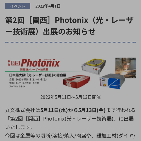
ICTソリューション
民生
組立・ロボティクス
医療
A
B
C
D
2022年4月1日
イベント
ロボティクス（AI）
品質管理・検査
E
F
G
H
第2回［関西］Photonix（光・レーザ
ー技術展）出展のお知らせ
I
J
K
L
データセンタ・クラウド
接着・接合
レーザー・光学部品
組込コンピュータ
M
N
O
P
Q
R
S
T
ミリ波レーダー
製品製造・加工
U
V
W
X
特定用途向け・その他
サービス
Y
Z
ブログ｜ここから始まる最新技術
レーダ・衛星通信
2022年5月11日〜5月13日開催
検索
医療機器
丸文株式会社は
5月11日(水)から5月13日(金)
まで行われる
照射
「第2回［関西］Photonix(光・レーザー技術展)」に出展
いたします。
今回は金属等の切断/溶接/焼入/肉盛や、難加工材(ダイヤ/
シミュレーター