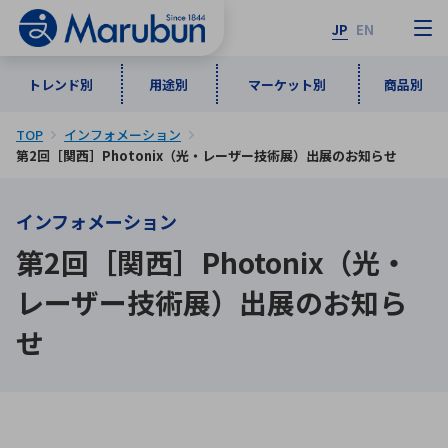
JP
EN
トレンド別
用途別
マーケット別
商品別
TOP
インフォメーション
マーケット別
トレンド別
用途別
商品別
メーカ一覧
第2回［関西］Photonix（光・レーザー技術展）出展のお知らせ
インフォメーション
50音順
インダストリアルDXソリューション
通信・ネットワーク
第2回［関西］Photonix（光・
半導体・電子部品
自動車
ソフトウェア
産業
あ行
か行
さ行
た行
レーザー技術展）出展のお知ら
な行
は行
ま行
や行
5G・Local 5G
監視・セキュリティ
せ
ら行
わ行
計測・測定・表示機器
情報通信
検査・分析機器
宇宙・防衛
ワイヤレス給電
計測・検出
アルファベット順