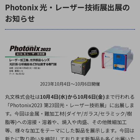
ICTソリューション
民生
組立・ロボティクス
医療
Photonix 光・レーザー技術展出展の
A
B
C
D
ロボティクス（AI）
品質管理・検査
お知らせ
E
F
G
H
I
J
K
L
データセンタ・クラウド
接着・接合
レーザー・光学部品
組込コンピュータ
M
N
O
P
Q
R
S
T
ミリ波レーダー
製品製造・加工
U
V
W
X
特定用途向け・その他
サービス
Y
Z
2023年10月4日〜10月6日開催
ブログ｜ここから始まる最新技術
レーダ・衛星通信
丸文株式会社は
10月4日(水)から10月6日(金)
まで行われる
検索
医療機器
「Photonix2023 第23回光・レーザー技術展」に出展しま
照射
す。今回は金属・難加工材(ダイヤ/ガラス/セラミック/樹
脂等)への溶接・溶着や、焼入や肉盛、その他微細加工
等、様々な加工をテーマにした製品を展示します。今回は
シミュレーター
新たに取り扱いを検討しております新製品も多く出展いた