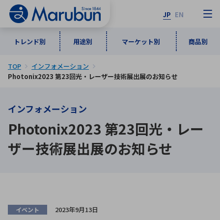
JP
EN
トレンド別
用途別
マーケット別
商品別
TOP
インフォメーション
マーケット別
トレンド別
用途別
商品別
メーカ一覧
Photonix2023 第23回光・レーザー技術展出展のお知らせ
インフォメーション
50音順
インダストリアルDXソリューション
通信・ネットワーク
Photonix2023 第23回光・レー
半導体・電子部品
自動車
ソフトウェア
産業
あ行
か行
さ行
た行
ザー技術展出展のお知らせ
な行
は行
ま行
や行
5G・Local 5G
監視・セキュリティ
ら行
わ行
計測・測定・表示機器
情報通信
検査・分析機器
宇宙・防衛
ワイヤレス給電
計測・検出
アルファベット順
2023年9月13日
イベント