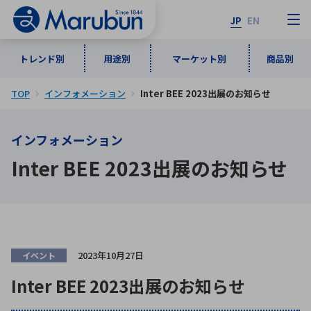
JP
EN
トレンド別
用途別
マーケット別
商品別
TOP
インフォメーション
Inter BEE 2023出展のお知らせ
マーケット別
トレンド別
用途別
商品別
メーカ一覧
インフォメーション
50音順
インダストリアルDXソリューション
通信・ネットワーク
Inter BEE 2023出展のお知らせ
半導体・電子部品
自動車
ソフトウェア
産業
あ行
か行
さ行
た行
な行
は行
ま行
や行
5G・Local 5G
監視・セキュリティ
ら行
わ行
計測・測定・表示機器
情報通信
検査・分析機器
宇宙・防衛
2023年10月27日
イベント
ワイヤレス給電
計測・検出
Inter BEE 2023出展のお知らせ
アルファベット順