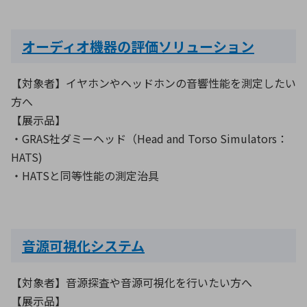
オーディオ機器の評価ソリューション
環境構築・開発システム
【対象者】イヤホンやヘッドホンの音響性能を測定したい
方へ
半導体・電子部品小ロット
【展示品】
・GRAS社ダミーヘッド（Head and Torso Simulators：
HATS)
・HATSと同等性能の測定治具
音源可視化システム
【対象者】音源探査や音源可視化を行いたい方へ
【展示品】