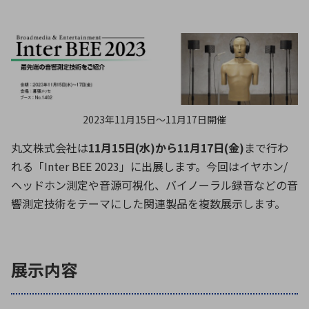
ICTソリューション
民生
組立・ロボティクス
医療
A
B
C
D
ロボティクス（AI）
品質管理・検査
E
F
G
H
I
J
K
L
データセンタ・クラウド
接着・接合
レーザー・光学部品
組込コンピュータ
M
N
O
P
Q
R
S
T
2023年11月15日〜11月17日開催
ミリ波レーダー
製品製造・加工
U
V
W
X
丸文株式会社は
11月15日(水)から11月17日(金)
まで行わ
特定用途向け・その他
サービス
れる「Inter BEE 2023」に出展します。今回はイヤホン/
Y
Z
ヘッドホン測定や音源可視化、バイノーラル録音などの音
ブログ｜ここから始まる最新技術
レーダ・衛星通信
響測定技術をテーマにした関連製品を複数展示します。
検索
医療機器
照射
展示内容
シミュレーター