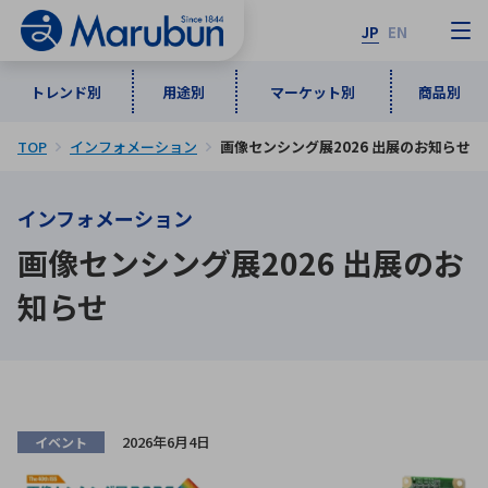
JP
EN
トレンド別
用途別
マーケット別
商品別
TOP
インフォメーション
画像センシング展2026 出展のお知らせ
マーケット別
トレンド別
用途別
商品別
メーカ一覧
インフォメーション
50音順
インダストリアルDXソリューション
通信・ネットワーク
画像センシング展2026 出展のお
半導体・電子部品
自動車
ソフトウェア
産業
あ行
か行
さ行
た行
知らせ
な行
は行
ま行
や行
5G・Local 5G
監視・セキュリティ
ら行
わ行
計測・測定・表示機器
情報通信
検査・分析機器
宇宙・防衛
ワイヤレス給電
計測・検出
2026年6月4日
イベント
アルファベット順