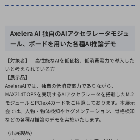
環境構築・開発システム
Axelera AI 独自のAIアクセラレータモジュ
ール、ボードを用いた各種AI推論デモ
半導体・電子部品小ロット
【対象者】 高性能なAIを低価格、低消費電力で導入した
いと考えられている方
【展示品】
AxeleraAIでは、独自の低消費電力でありながら、
MAX214TOPSを実現するAIアクセラレータを搭載したM.2
モジュールとPCIex4カードをご用意しております。本展示
会では、人物・物体検知やセグメンテーション、骨格検知
などの各種AI推論のデモを実施いたします。
（出展製品）