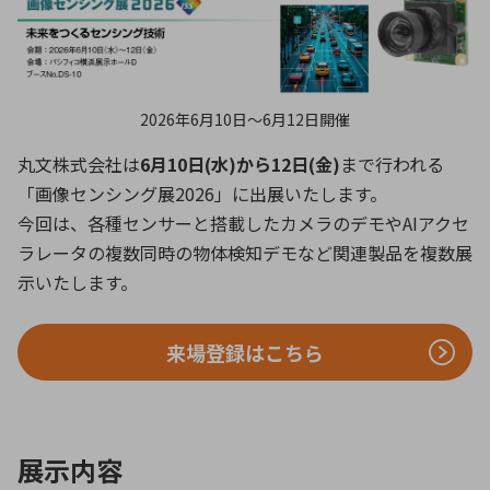
ICTソリューション
民生
組立・ロボティクス
医療
A
B
C
D
ロボティクス（AI）
品質管理・検査
E
F
G
H
I
J
K
L
データセンタ・クラウド
接着・接合
2026年6月10日〜6月12日開催
レーザー・光学部品
組込コンピュータ
M
N
O
P
丸文株式会社は
6月10日(水)から12日(金)
まで行われる
Q
R
S
T
「画像センシング展2026」に出展いたします。
ミリ波レーダー
製品製造・加工
今回は、各種センサーと搭載したカメラのデモやAIアクセ
U
V
W
X
特定用途向け・その他
サービス
ラレータの複数同時の物体検知デモなど関連製品を複数展
Y
Z
示いたします。
ブログ｜ここから始まる最新技術
レーダ・衛星通信
検索
医療機器
来場登録はこちら
照射
展示内容
シミュレーター