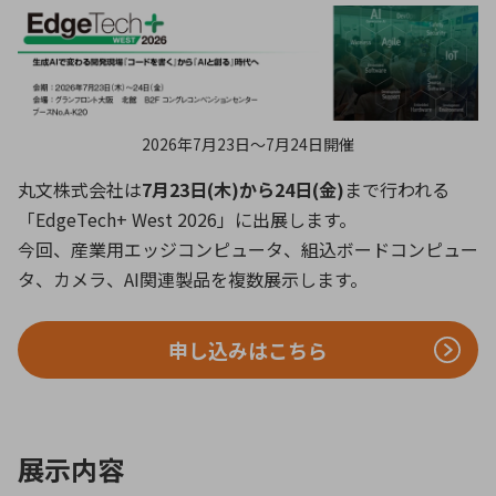
ICTソリューション
民生
組立・ロボティクス
医療
A
B
C
D
ロボティクス（AI）
品質管理・検査
E
F
G
H
I
J
K
L
データセンタ・クラウド
接着・接合
レーザー・光学部品
組込コンピュータ
M
N
O
P
2026年7月23日〜7月24日開催
Q
R
S
T
丸文株式会社は
7月23日(木)から24日(金)
まで行われる
ミリ波レーダー
製品製造・加工
「EdgeTech+ West 2026」に出展します。
U
V
W
X
特定用途向け・その他
サービス
今回、産業用エッジコンピュータ、組込ボードコンピュー
Y
Z
タ、カメラ、AI関連製品を複数展示します。
ブログ｜ここから始まる最新技術
レーダ・衛星通信
申し込みはこちら
検索
医療機器
照射
展示内容
シミュレーター