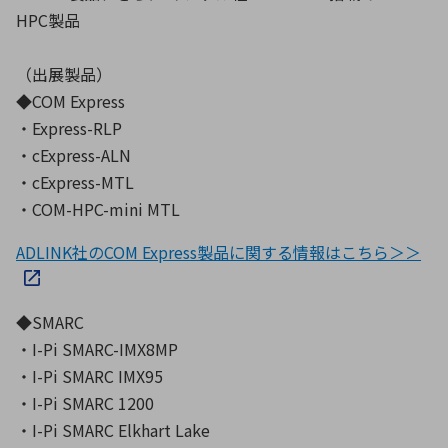
HPC製品
（出展製品）
◆COM Express
・Express-RLP
・cExpress-ALN
・cExpress-MTL
・COM-HPC-mini MTL
ADLINK社のCOM Express製品に関する情報はこちら＞＞
◆SMARC
・I-Pi SMARC-IMX8MP
・I-Pi SMARC IMX95
・I-Pi SMARC 1200
・I-Pi SMARC Elkhart Lake