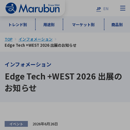
JP
EN
トレンド別
用途別
マーケット別
商品別
TOP
インフォメーション
マーケット別
トレンド別
用途別
商品別
メーカ一覧
Edge Tech +WEST 2026 出展のお知らせ
インフォメーション
50音順
インダストリアルDXソリューション
通信・ネットワーク
Edge Tech +WEST 2026 出展の
半導体・電子部品
自動車
ソフトウェア
産業
あ行
か行
さ行
た行
お知らせ
な行
は行
ま行
や行
5G・Local 5G
監視・セキュリティ
ら行
わ行
計測・測定・表示機器
情報通信
検査・分析機器
宇宙・防衛
ワイヤレス給電
計測・検出
アルファベット順
2026年6月26日
イベント