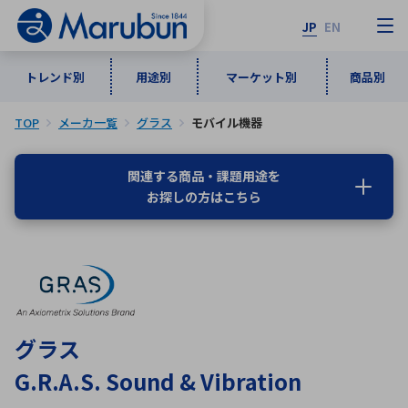
JP
EN
トレンド別
用途別
マーケット別
商品別
TOP
メーカ一覧
グラス
モバイル機器
マーケット別
トレンド別
用途別
商品別
メーカ一覧
関連する商品・課題用途を
お探しの方はこちら
50音順
インダストリアルDXソリューション
通信・ネットワーク
半導体・電子部品
自動車
ソフトウェア
産業
あ行
か行
さ行
た行
な行
は行
ま行
や行
5G・Local 5G
監視・セキュリティ
ら行
わ行
計測・測定・表示機器
情報通信
検査・分析機器
宇宙・防衛
グラス
ワイヤレス給電
計測・検出
G.R.A.S. Sound & Vibration
アルファベット順