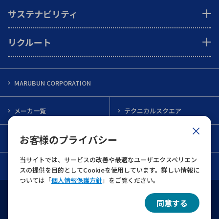
サステナビリティ
リクルート
MARUBUN CORPORATION
メーカ一覧
テクニカルスクエア
お客様のプライバシー
インフォメーション
メルマガ一覧
当サイトでは、サービスの改善や最適なユーザエクスペリエン
お問い合わせ
スの提供を目的としてCookieを使用しています。詳しい情報に
ついては「
個人情報保護方針
」をご覧ください。
ウェブサイト利用規約
個人情報保護について
同意する
© 2022 MARUBUN CORPORATION All Rights Reserved.