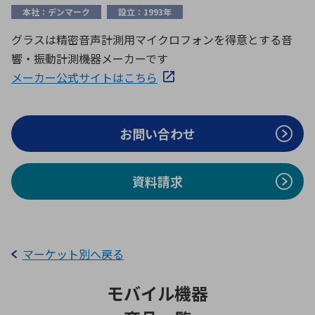
ICTソリューション
民生
組立・ロボティクス
医療
A
B
C
D
本社：デンマーク
設立：1993年
ロボティクス（AI）
品質管理・検査
グラスは精密音声計測用マイクロフォンを得意とする音
E
F
G
H
響・振動計測機器メーカーです
I
J
K
L
データセンタ・クラウド
接着・接合
メーカー公式サイトはこちら
レーザー・光学部品
組込コンピュータ
M
N
O
P
Q
R
S
T
お問い合わせ
ミリ波レーダー
製品製造・加工
U
V
W
X
特定用途向け・その他
サービス
Y
Z
資料請求
ブログ｜ここから始まる最新技術
レーダ・衛星通信
検索
医療機器
照射
マーケット別へ戻る
モバイル機器
シミュレーター