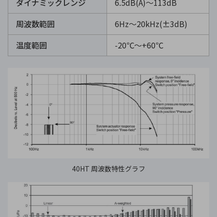
ダイナミックレンジ
6.5dB(A)～113dB
周波数範囲
6Hz～20kHz(±3dB)
温度範囲
-20℃〜+60℃
40HT 周波数特性グラフ