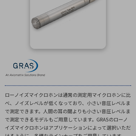
ICTソリューション
民生
組立・ロボティクス
医療
A
B
C
D
ロボティクス（AI）
品質管理・検査
E
F
G
H
I
J
K
L
データセンタ・クラウド
接着・接合
レーザー・光学部品
組込コンピュータ
M
N
O
P
Q
R
S
T
ミリ波レーダー
製品製造・加工
U
V
W
X
特定用途向け・その他
サービス
Y
Z
ブログ｜ここから始まる最新技術
レーダ・衛星通信
ローノイズマイクロホンは通常の測定用マイクロホンに比
検索
医療機器
べ、ノイズレベルが低くなっており、小さい音圧レベルま
照射
で測定できます。人間の耳の閾よりも小さい音圧レベルま
で測定できるモデルもご用意しています。GRASのローノ
イズマイクロホンはアプリケーションによって選択いただ
シミュレーター
けるように、多様なラインナップをご用意しています。