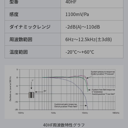
型番
40HF
感度
1100mV/Pa
ダイナミックレンジ
-2dB(A)～110dB
周波数範囲
6Hz～12.5kHz(±3dB)
温度範囲
-20℃〜+60℃
40HF周波数特性グラフ