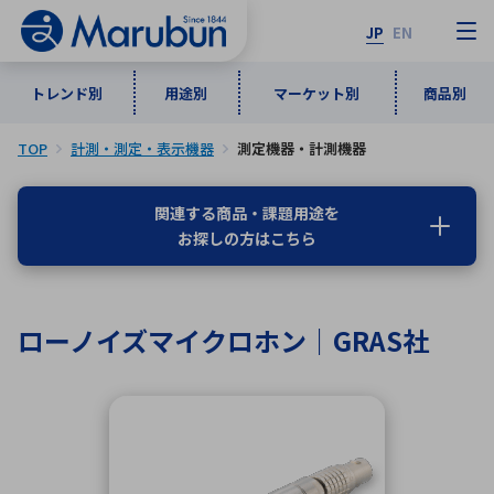
JP
EN
トレンド別
用途別
マーケット別
商品別
TOP
計測・測定・表示機器
測定機器・計測機器
マーケット別
トレンド別
用途別
商品別
メーカ一覧
関連する商品・課題用途を
お探しの方はこちら
50音順
インダストリアルDXソリューション
通信・ネットワーク
半導体・電子部品
自動車
ソフトウェア
産業
あ行
か行
さ行
た行
ローノイズマイクロホン｜GRAS社
な行
は行
ま行
や行
5G・Local 5G
監視・セキュリティ
ら行
わ行
計測・測定・表示機器
情報通信
検査・分析機器
宇宙・防衛
ワイヤレス給電
計測・検出
アルファベット順