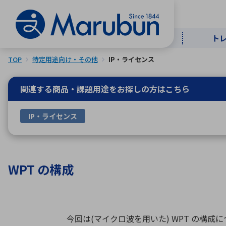
ト
TOP
特定用途向け・その他
IP・ライセンス
マー
ト
用
商
メ
関連する商品・課題用途を
お探しの方はこちら
50音順
IP・ライセンス
半導体
自
TOPメッセージ・サステナビリ
トップメッセージ
経営方針
ティ基本方針
アルファベッ
WPT の構成
ICTソ
トップメッセージ
事業内容
人的資本
中期経営計画
コーポレートガバナンス
今回は(マイクロ波を用いた) WPT の構
事業等のリスク