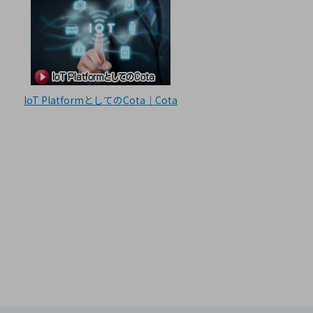
IoT PlatformとしてのCota｜Cota