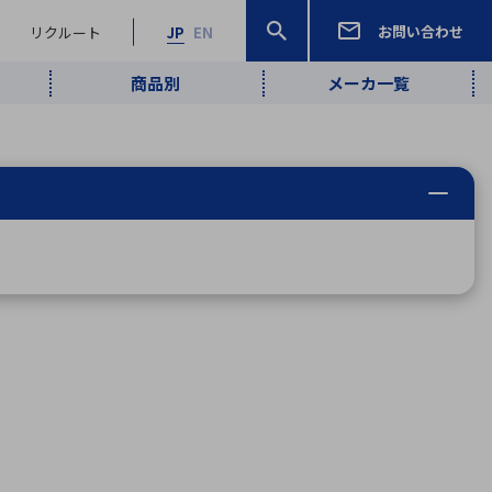
お問い合わせ
リクルート
JP
EN
商品別
メーカ一覧
検索
検索
ーワード
ワイヤレス給
ロボティクス
品質管理・検
は行
ま行
や行
ら行
わ行
ヤレス給電
、
Pocket AI
、
Net Predy
、
メルマガ
計測・検出
電
（AI）
査
から
定・表示機器
報通信
検査・分析機器
宇宙・防衛
ブログ｜ここ
企業概要
IRライブラリー
マテリアリティ（重要課題）
L
M
N
O
P
Q
R
S
T
レーダ・衛星
から始まる最
照射
通信
新技術
ー・光学部品
組込コンピュータ
算短信
沿革
人権・サプライチェーン
半導体・電子
価証券報告書
検索
部品小ロット
算説明会資料
合報告書