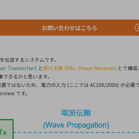
向け・その他
サービス
医
グループ会社
連結キャッシュ・フロー計算書
株
ヒストリカルデータ
I
お問い合わせはこちら
個人投資家の皆さまへ
丸文ってどんな会社
会
電力を伝送するシステムです。
投資をお考えの皆さまへ
サ
er Transmitter)
と
受ける側 (PRx : Power Receiver)
とで構成さ
株主優待制度
事
に想像できるかと思います。
個人投資家様向けイベント
業
はないため、電力の入力 (ここでは AC100/200V) が必要で
丸文用語集
株
rview です。
資