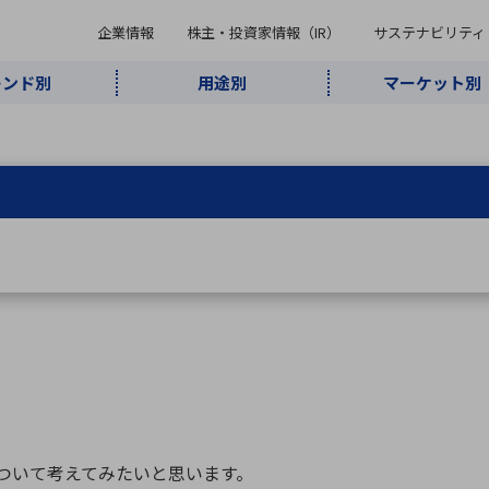
企業情報
株主・投資家情報（IR）
サステナビリティ
レンド別
用途別
マーケット別
キーワード・商品
ケット別
レンド別
途別
品別
ーカ一覧
株主・投資家情報（IR）
サステナビリティ
企業情報
よく検索されているキ
インダストリ
ABOUT MARUBUN
SUSTAINABILITY
IR
通信・ネット
5G・Local
監視・セキュ
あ行
か行
さ行
た行
な行
ミリ波レーダー
、
ワイ
アルDXソリ
ワーク
5G
リティ
ューション
、
AIロボット
、
ここ
・電子部品
動車
ソフトウェア
産業
計測・測
情
企業理念
財務・業績情報
価値創造モデル
A
B
C
D
E
F
G
H
I
J
K
データセン
ミリ波レーダ
製品製造・加
接着・接合
ト順
タ・クラウド
ー
工
U
V
W
X
Y
Z
リューション
民生
組立・ロボティクス
医療
レーザ
最新決算情報
決
役員一覧
環境・社会
シミュレータ
環境構築・開
チャートジェネレーター
有
ー
発システム
連結貸借対照表
決
成について考えてみたいと思います。
連結損益計算書
統