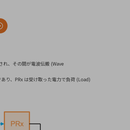
療機器
社名の由来・ロゴ
主通信
Rカレンダー
よくあるご質問
社に関するご質問
ステナビリティに関するご質問
れ、その間が電波伝搬 (Wave
業内容に関するご質問
績・財務に関するご質問
あり、PRx は受け取った電力で負荷 (Load)
式に関するご質問
料請求に関するご質問