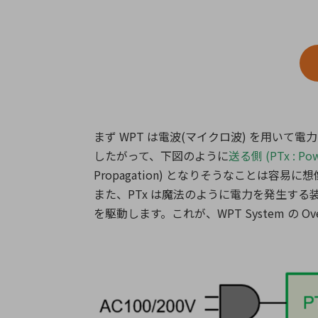
特定用途
拠点一覧
ガバナンス
ディスクロージャー・ポリシー
株式・株主情報
株式基本情報
まず WPT は電波(マイクロ波) を用いて
株主還元
したがって、下図のように
送る側 (PTx : Pow
株価情報
Propagation) となりそうなことは容易
株式手続き
また、PTx は魔法のように電力を発生する装置で
株主総会
を駆動します。これが、WPT System の Ove
定款・株式取扱規程
電子公告