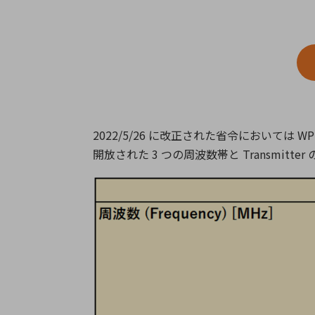
特定用途
拠点一覧
ガバナンス
ディスクロージャー・ポリシー
株式・株主情報
株式基本情報
2022/5/26 に改正された省令においては
株主還元
開放された 3 つの周波数帯と Transmitt
株価情報
株式手続き
株主総会
定款・株式取扱規程
電子公告