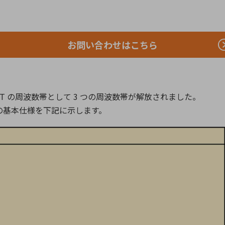
向け・その他
サービス
医
グループ会社
連結キャッシュ・フロー計算書
株
ヒストリカルデータ
I
お問い合わせはこちら
個人投資家の皆さまへ
丸文ってどんな会社
会
 WPT の周波数帯として 3 つの周波数帯が解放されました。
投資をお考えの皆さまへ
サ
er の基本仕様を下記に示します。
株主優待制度
事
個人投資家様向けイベント
業
丸文用語集
株
資