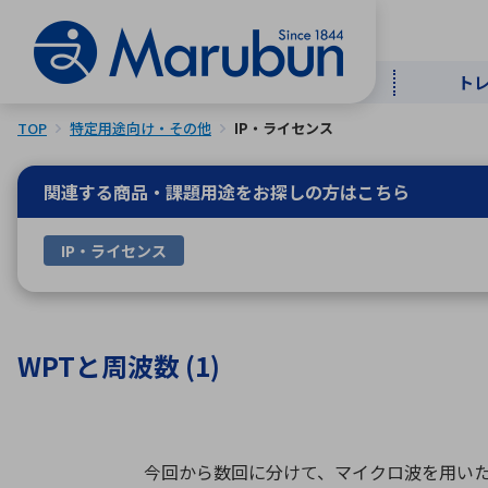
ト
TOP
特定用途向け・その他
IP・ライセンス
マー
ト
用
商
メ
関連する商品・課題用途を
お探しの方はこちら
50音順
IP・ライセンス
半導体
自
TOPメッセージ・サステナビリ
トップメッセージ
経営方針
ティ基本方針
アルファベッ
WPTと周波数 (1)
ICTソ
トップメッセージ
事業内容
人的資本
中期経営計画
コーポレートガバナンス
今回から数回に分けて、マイクロ波を用いた空
事業等のリスク