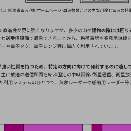
出典: 総務省電波利用ホームページ-周波数帯ごとの主な用途と電波の特
に比べて直進性が更に強くなりますが、多少の山や
建物の陰には回り
ナと送受信設備
で通信できることから、携帯電話や業務用無線
ダーや電子タグ、電子レンジ等に幅広く利用されています。
が強い性質を持つため、特定の方向に向けて発射するのに適し
、主に放送の送信所間を結ぶ固定の中継回線､衛星通信、衛星放
た利用システムのひとつで、気象レーダーや船舶用レーダー等