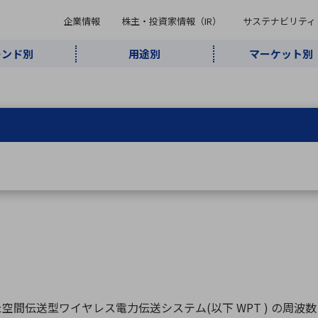
企業情報
株主・投資家情報（IR）
サステナビリティ
レンド別
用途別
マーケット別
キーワード・商品
ケット別
レンド別
途別
品別
ーカ一覧
株主・投資家情報（IR）
サステナビリティ
企業情報
よく検索されているキ
インダストリ
ABOUT MARUBUN
SUSTAINABILITY
IR
通信・ネット
5G・Local
監視・セキュ
あ行
か行
さ行
た行
な行
ミリ波レーダー
、
ワイ
アルDXソリ
ワーク
5G
リティ
ューション
、
AIロボット
、
ここ
・電子部品
動車
ソフトウェア
産業
計測・測
情
企業理念
財務・業績情報
価値創造モデル
A
B
C
D
E
F
G
H
I
J
K
データセン
ミリ波レーダ
製品製造・加
接着・接合
ト順
タ・クラウド
ー
工
U
V
W
X
Y
Z
リューション
民生
組立・ロボティクス
医療
レーザ
最新決算情報
決
役員一覧
環境・社会
シミュレータ
環境構築・開
チャートジェネレーター
有
ー
発システム
連結貸借対照表
決
間伝送型ワイヤレス電力伝送システム(以下 WPT ) の周波
連結損益計算書
統