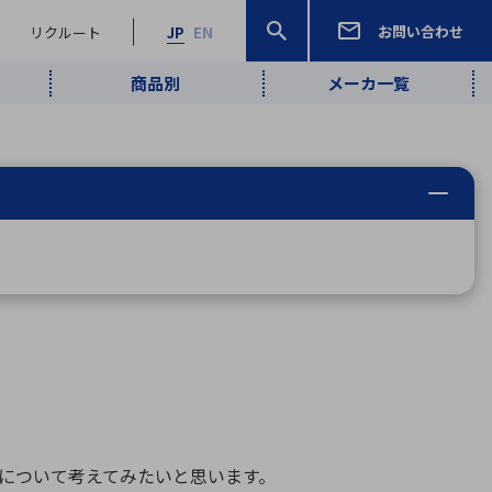
お問い合わせ
リクルート
JP
EN
商品別
メーカ一覧
検索
検索
ーワード
ワイヤレス給
ロボティクス
品質管理・検
は行
ま行
や行
ら行
わ行
ヤレス給電
、
Pocket AI
、
Net Predy
、
メルマガ
計測・検出
電
（AI）
査
から
定・表示機器
報通信
検査・分析機器
宇宙・防衛
ブログ｜ここ
企業概要
IRライブラリー
マテリアリティ（重要課題）
L
M
N
O
P
Q
R
S
T
レーダ・衛星
から始まる最
照射
通信
新技術
ー・光学部品
組込コンピュータ
算短信
沿革
人権・サプライチェーン
半導体・電子
価証券報告書
検索
部品小ロット
算説明会資料
数について考えてみたいと思います。
合報告書