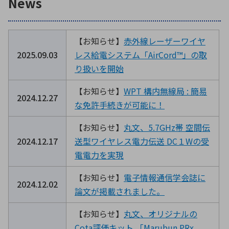
News
環境構築・開発システム
【お知らせ】
赤外線レーザーワイヤ
2025.09.03
レス給電システム「AirCord™」の取
り扱いを開始
半導体・電子部品小ロット
【お知らせ】
WPT 構内無線局 : 簡易
2024.12.27
な免許手続きが可能に！
【お知らせ】
丸文、5.7GHz帯 空間伝
2024.12.17
送型ワイヤレス電力伝送 DC１Wの受
電電力を実現
【お知らせ】
電子情報通信学会誌に
2024.12.02
論文が掲載されました。
【お知らせ】
丸文、オリジナルの
Cota評価キット 「Marubun PRx