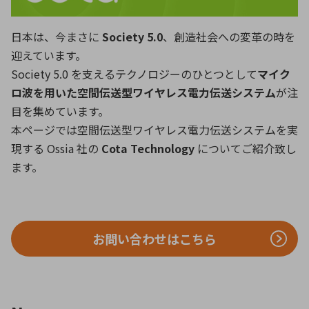
ICTソリューション
民生
組立・ロボティクス
医療
A
B
C
D
ロボティクス（AI）
品質管理・検査
日本は、今まさに
Society 5.0
、創造社会への変革の時を
E
F
G
H
迎えています。
I
J
K
L
Society 5.0 を支えるテクノロジーのひとつとして
マイク
データセンタ・クラウド
接着・接合
レーザー・光学部品
組込コンピュータ
M
N
O
P
ロ波を用いた空間伝送型ワイヤレス電力伝送システム
が注
目を集めています。
Q
R
S
T
本ページでは空間伝送型ワイヤレス電力伝送システムを実
ミリ波レーダー
製品製造・加工
U
V
W
X
現する Ossia 社の
Cota Technology
についてご紹介致し
特定用途向け・その他
サービス
ます。
Y
Z
ブログ｜ここから始まる最新技術
レーダ・衛星通信
検索
医療機器
お問い合わせはこちら
照射
シミュレーター