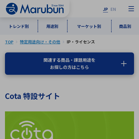
JP
EN
トレンド別
用途別
マーケット別
商品別
TOP
特定用途向け・その他
IP・ライセンス
マーケット別
トレンド別
用途別
商品別
メーカ一覧
関連する商品・課題用途を
お探しの方はこちら
50音順
インダストリアルDXソリューション
通信・ネットワーク
半導体・電子部品
自動車
ソフトウェア
産業
あ行
か行
さ行
た行
Cota 特設サイト
な行
は行
ま行
や行
5G・Local 5G
監視・セキュリティ
ら行
わ行
計測・測定・表示機器
情報通信
検査・分析機器
宇宙・防衛
ワイヤレス給電
計測・検出
アルファベット順