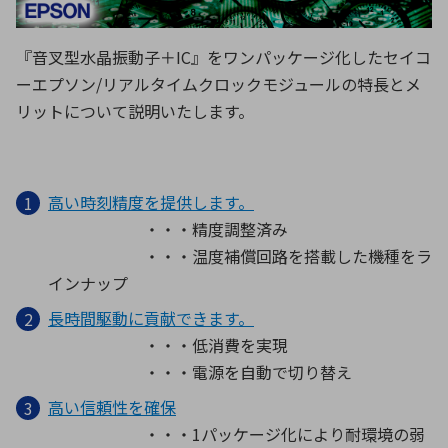
ICTソリューション
民生
組立・ロボティクス
医療
A
B
C
D
ロボティクス（AI）
品質管理・検査
E
F
G
H
『音叉型水晶振動子＋IC』をワンパッケージ化したセイコ
ーエプソン/リアルタイムクロックモジュールの特長とメ
I
J
K
L
データセンタ・クラウド
接着・接合
リットについて説明いたします。
レーザー・光学部品
組込コンピュータ
M
N
O
P
Q
R
S
T
ミリ波レーダー
製品製造・加工
高い時刻精度を提供します。
U
V
W
X
特定用途向け・その他
サービス
・・・精度調整済み
Y
Z
・・・温度補償回路を搭載した機種をラ
ブログ｜ここから始まる最新技術
レーダ・衛星通信
インナップ
検索
長時間駆動に貢献できます。
医療機器
・・・低消費を実現
照射
・・・電源を自動で切り替え
高い信頼性を確保
・・・1パッケージ化により耐環境の弱
シミュレーター