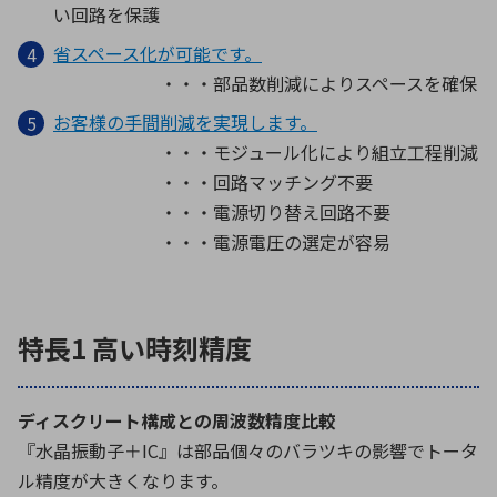
い回路を保護
省スペース化が可能です。
環境構築・開発システム
・・・部品数削減によりスペースを確保
お客様の手間削減を実現します。
・・・モジュール化により組立工程削減
半導体・電子部品小ロット
・・・回路マッチング不要
・・・電源切り替え回路不要
・・・電源電圧の選定が容易
特長1 高い時刻精度
ディスクリート構成との周波数精度比較
『水晶振動子＋IC』は部品個々のバラツキの影響でトータ
ル精度が大きくなります。