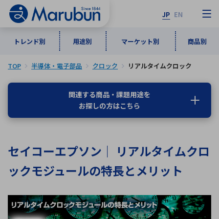
JP
EN
トレンド別
用途別
マーケット別
商品別
TOP
半導体・電子部品
クロック
リアルタイムクロック
マーケット別
トレンド別
用途別
商品別
メーカ一覧
関連する商品・課題用途を
お探しの方はこちら
50音順
インダストリアルDXソリューション
通信・ネットワーク
半導体・電子部品
自動車
ソフトウェア
産業
あ行
か行
さ行
た行
セイコーエプソン｜ リアルタイムクロ
な行
は行
ま行
や行
5G・Local 5G
監視・セキュリティ
ックモジュールの特長とメリット
ら行
わ行
計測・測定・表示機器
情報通信
検査・分析機器
宇宙・防衛
ワイヤレス給電
計測・検出
アルファベット順