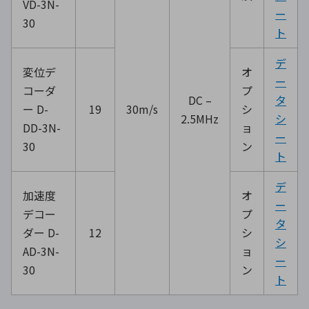
VD-3N-
ー
30
ト
デ
変位デ
オ
ー
コーダ
プ
DC –
タ
ー D-
19
30m/s
シ
2.5MHz
シ
DD-3N-
ョ
ー
30
ン
ト
デ
加速度
オ
ー
デコー
プ
タ
ダー D-
12
シ
シ
AD-3N-
ョ
ー
30
ン
ト