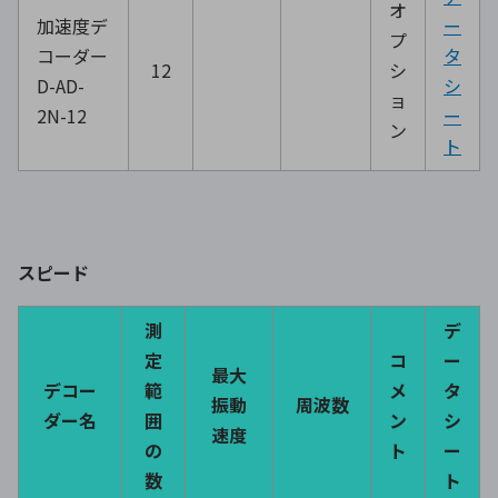
オ
加速度デ
ー
プ
コーダー
タ
12
シ
D-AD-
シ
ョ
2N-12
ー
ン
ト
スピード
測
デ
定
コ
ー
最大
デコー
範
メ
タ
振動
周波数
ダー名
囲
ン
シ
速度
の
ト
ー
数
ト