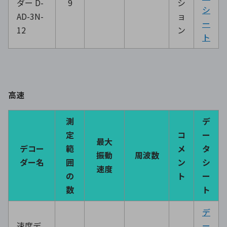
ダー D-
9
シ
シ
AD-3N-
ョ
ー
12
ン
ト
高速
測
デ
定
コ
ー
最大
デコー
範
メ
タ
振動
周波数
ダー名
囲
ン
シ
速度
の
ト
ー
数
ト
デ
速度デ
ー