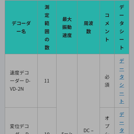
測
デ
定
コ
ー
最大
デコーダ
範
周波
メ
タ
振動
ー名
囲
数
ン
シ
速度
の
ト
ー
数
ト
デ
ー
速度デコ
必
タ
ーダー D-
11
須
シ
VD-2N
ー
ト
デ
オ
ー
変位デコ
プ
DC –
タ
ーダー D-
19
5m/s
シ