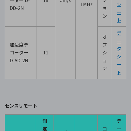
1MHz
シ
DD-2N
ョ
ー
ン
ト
デ
オ
ー
加速度デ
プ
タ
コーダー
11
シ
シ
D-AD-2N
ョ
ー
ン
ト
センスリモート
測
デ
定
コ
ー