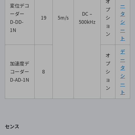
オ
変位デコ
ー
プ
ーダー
DC –
タ
19
5m/s
シ
D-DD-
500kHz
シ
ョ
1N
ー
ン
ト
デ
オ
ー
加速度デ
プ
タ
コーダー
8
シ
シ
D-AD-1N
ョ
ー
ン
ト
センス