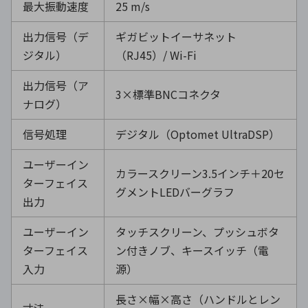
最大振動速度
25 m/s
出力信号（デ
ギガビットイーサネット
ジタル）
（RJ45）/ Wi-Fi
出力信号（ア
3×標準BNCコネクタ
ナログ）
信号処理
デジタル（Optomet UltraDSP）
ユーザーイン
カラースクリーン3.5インチ＋20セ
ターフェイス
グメントLEDバーグラフ
出力
ユーザーイン
タッチスクリーン、プッシュボタ
ターフェイス
ン付きノブ、キースイッチ（電
入力
源）
長さ×幅×高さ（ハンドルとレン