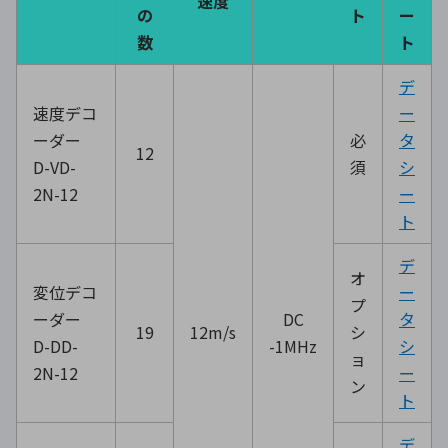
速度
の
ト
ー
数
ト
デ
速度デコ
ー
ーダー
必
タ
12
D-VD-
須
シ
2N-12
ー
ト
デ
オ
変位デコ
ー
プ
ーダー
DC
タ
19
12m/s
シ
D-DD-
-1MHz
シ
ョ
2N-12
ー
ン
ト
デ