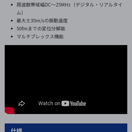
周波数帯域幅DC～25MHz（デジタル・リアルタイ
ム）
最大±30m/sの振動速度
50fmまでの変位分解能
マルチプレックス機能
仕様