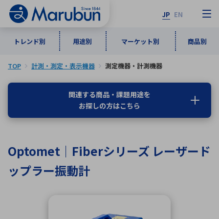
JP
EN
トレンド別
用途別
マーケット別
商品別
TOP
計測・測定・表示機器
測定機器・計測機器
マーケット別
トレンド別
用途別
商品別
メーカ一覧
関連する商品・課題用途を
お探しの方はこちら
50音順
インダストリアルDXソリューション
通信・ネットワーク
半導体・電子部品
自動車
ソフトウェア
産業
あ行
か行
さ行
た行
Optomet｜Fiberシリーズ レーザード
な行
は行
ま行
や行
5G・Local 5G
監視・セキュリティ
ップラー振動計
ら行
わ行
計測・測定・表示機器
情報通信
検査・分析機器
宇宙・防衛
ワイヤレス給電
計測・検出
アルファベット順