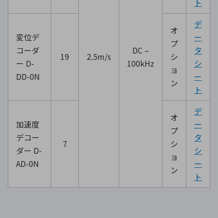
ト
デ
オ
変位デ
ー
プ
コーダ
DC –
タ
19
2.5m/s
シ
ー D-
100kHz
シ
ョ
DD-0N
ー
ン
ト
デ
オ
加速度
ー
プ
デコー
タ
7
シ
ダー D-
シ
ョ
AD-0N
ー
ン
ト