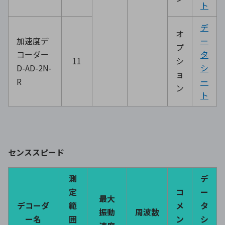
ト
デ
オ
加速度デ
ー
プ
コーダー
タ
11
シ
D-AD-2N-
シ
ョ
R
ー
ン
ト
センススピード
測
デ
定
コ
ー
最大
デコーダ
範
メ
タ
振動
周波数
ー名
囲
ン
シ