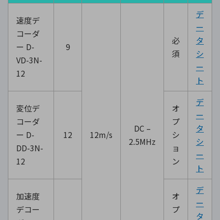
デ
速度デ
ー
コーダ
必
タ
ー D-
9
須
シ
VD-3N-
ー
12
ト
デ
変位デ
オ
ー
コーダ
プ
DC –
タ
ー D-
12
12m/s
シ
2.5MHz
シ
DD-3N-
ョ
ー
12
ン
ト
デ
加速度
オ
ー
デコー
プ
タ