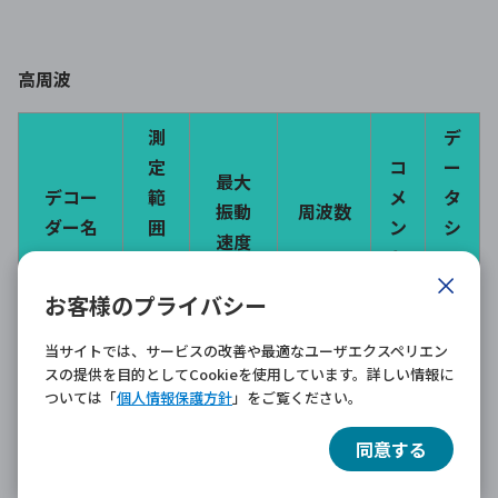
高周波
測
デ
定
コ
ー
最大
デコー
範
メ
タ
振動
周波数
ダー名
囲
ン
シ
速度
の
ト
ー
数
ト
お客様のプライバシー
デ
当サイトでは、サービスの改善や最適なユーザエクスペリエン
速度デ
ー
スの提供を目的としてCookieを使用しています。詳しい情報に
コーダ
必
タ
ついては「
個人情報保護方針
」をご覧ください。
9
ー D-
須
シ
同意する
VD-4N
ー
ト