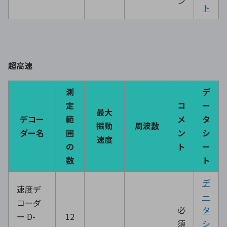
ン
ト
超高速
測
デ
定
コ
ー
最大
デコー
範
メ
タ
振動
周波数
ダー名
囲
ン
シ
速度
の
ト
ー
数
ト
デ
速度デ
ー
コーダ
必
タ
ー D-
12
須
シ