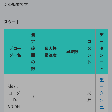
ンの概要です。
スタート
測
デ
定
コ
ー
デコー
範
最大振
メ
タ
周波数
ダー名
囲
動速度
ン
シ
の
ト
ー
数
ト
デ
速度デ
ー
コーダ
必
タ
7
ー D-
須
シ
VD-0N
ー