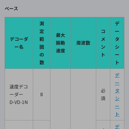
ベース
測
デ
定
コ
ー
最大
デコーダ
範
メ
タ
振動
周波数
ー名
囲
ン
シ
速度
の
ト
ー
数
ト
デ
ー
速度デコ
必
タ
ーダー
8
須
シ
D-VD-1N
ー
ト
デ