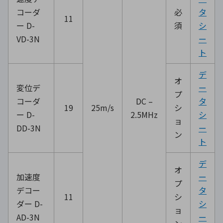
コーダ
必
タ
11
ー D-
須
シ
VD-3N
ー
ト
デ
オ
変位デ
ー
プ
コーダ
DC –
タ
19
25m/s
シ
ー D-
2.5MHz
シ
ョ
DD-3N
ー
ン
ト
デ
オ
加速度
ー
プ
デコー
タ
11
シ
ダー D-
シ
ョ
AD-3N
ー