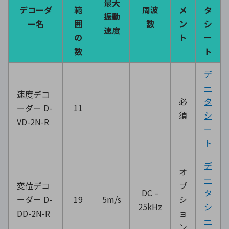
最大
デコーダ
範
周波
メ
タ
振動
ー名
囲
数
ン
シ
速度
の
ト
ー
数
ト
デ
ー
速度デコ
必
タ
ーダー D-
11
須
シ
VD-2N-R
ー
ト
デ
オ
ー
変位デコ
プ
DC –
タ
ーダー D-
19
5m/s
シ
25kHz
シ
DD-2N-R
ョ
ー
ン