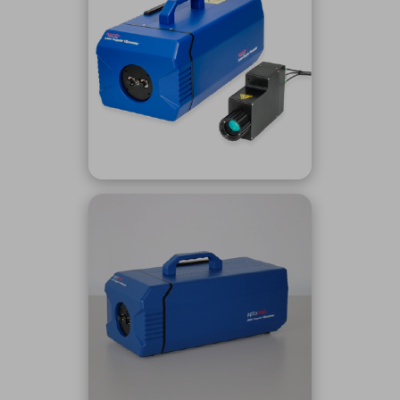
ICTソリューション
民生
組立・ロボティクス
医療
A
B
C
D
ロボティクス（AI）
品質管理・検査
E
F
G
H
I
J
K
L
データセンタ・クラウド
接着・接合
レーザー・光学部品
組込コンピュータ
M
N
O
P
Q
R
S
T
ミリ波レーダー
製品製造・加工
U
V
W
X
特定用途向け・その他
サービス
Y
Z
ブログ｜ここから始まる最新技術
レーダ・衛星通信
検索
医療機器
照射
シミュレーター