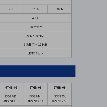
4ch
10ch
20ch
40HL
900mV/Pa
6Hz〜20kHz
6.5dB(A)～113dB
LEMO 7ピン
67HB-07
67HB-08
67HB-09
ISO3746,
ISO3744,
ISO3745,
ANSI S12.56
ANSI S12.54
ANSI S12.55