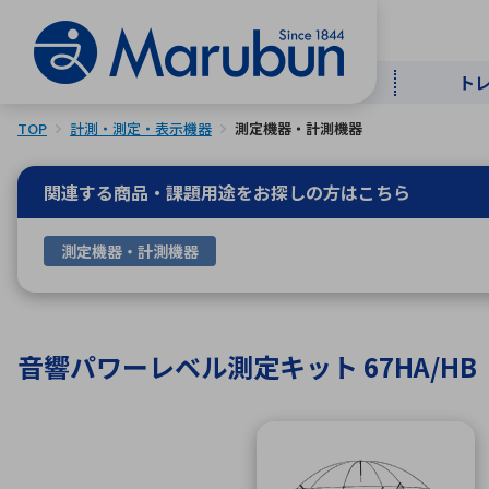
ト
TOP
計測・測定・表示機器
測定機器・計測機器
マー
ト
用
商
メ
関連する商品・課題用途を
お探しの方はこちら
50音順
測定機器・計測機器
半導体
自
TOPメッセージ・サステナビリ
トップメッセージ
経営方針
ティ基本方針
アルファベッ
音響パワーレベル測定キット 67HA/HB
ICTソ
トップメッセージ
事業内容
人的資本
中期経営計画
コーポレートガバナンス
事業等のリスク