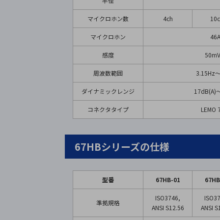
半径
マイクロホン数
4ch
10
マイクロホン
46
感度
50mV
周波数範囲
3.15Hz
ダイナミックレンジ
17dB(A)
コネクタタイプ
LEMO
67HBシリーズの仕様
型番
67HB-01
67HB
ISO3746,
ISO37
準拠規格
ANSI S12.56
ANSI S