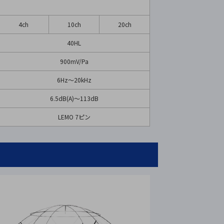
4ch
10ch
20ch
40HL
900mV/Pa
6Hz〜20kHz
6.5dB(A)～113dB
LEMO 7ピン