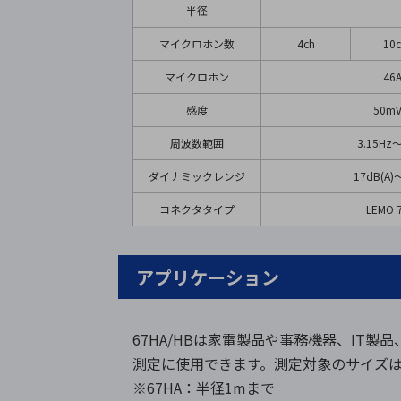
半径
マイクロホン数
4ch
10
マイクロホン
46
感度
50mV
周波数範囲
3.15Hz
ダイナミックレンジ
17dB(A)
コネクタタイプ
LEMO
アプリケーション
67HA/HBは家電製品や事務機器、IT
測定に使用できます。測定対象のサイズ
※67HA：半径1mまで