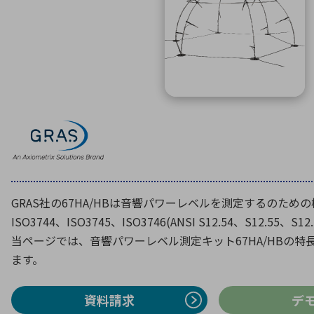
特定用途
拠点一覧
ガバナンス
ディスクロージャー・ポリシー
株式・株主情報
株式基本情報
株主還元
株価情報
株式手続き
株主総会
GRAS社の67HA/HBは音響パワーレベルを測定するのため
定款・株式取扱規程
ISO3744、ISO3745、ISO3746(ANSI S12.54、S12.55
電子公告
当ページでは、音響パワーレベル測定キット67HA/HBの
ます。
資料請求
デ