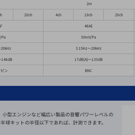
2m
ch
20ch
4ch
10ch
20ch
AF
46AE
/Pa
50mV/Pa
〜20kHz
3.15Hz〜20kHz
～146dB
17dB(A)～135dB
 7ピン
BNC
製品、小型エンジンなど幅広い製品の音響パワーレベルの
は半球キットの半径以下であれば、計測できます。