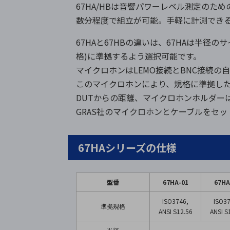
67HA/HBは音響パワーレベル測定のための機器で
数分程度で組立が可能。手軽に計測できる
67HAと67HBの違いは、67HAは半径のサ
格)に準拠するよう選択可能です。
マイクロホンはLEMO接続とBNC接続
このマイクロホンにより、規格に準拠し
DUTからの距離、マイクロホンホルダー
GRAS社のマイクロホンとケーブルをセ
67HAシリーズの仕様
型番
67HA-01
67HA
ISO3746,
ISO37
準拠規格
ANSI S12.56
ANSI S