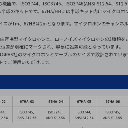
、ISO3744、ISO3745、ISO3746(ANSI S12.54、S1
半球のキットです。67HA/HBには半球キット内にマイクロホ
イズが1m、67HBは2mとなります。マイクロホンのチャンネル数は4c
の自由音場型マイクロホンと、ローノイズマイクロホンの3種類を
た位置が明確にマークされ、容易に設置可能となっています。
はGRAS社のマイクロホンとケーブルのサイズで設計されていま
ットでご使用いただけます。
-02
67HA-03
67HA-04
67HA-05
67HA-06
44,
ISO3745,
ISO3746,
ISO3744,
ISO3745,
12.54
ANSI S12.55
ANSI S12.56
ANSI S12.54
ANSI S12.55