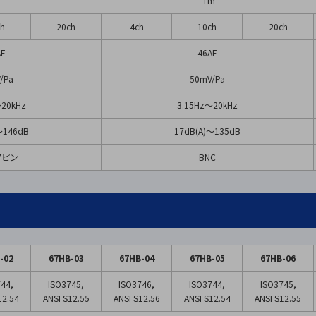
1m
ch
20ch
4ch
10ch
20ch
AF
46AE
/Pa
50mV/Pa
〜20kHz
3.15Hz〜20kHz
～146dB
17dB(A)～135dB
 7ピン
BNC
-02
67HB-03
67HB-04
67HB-05
67HB-06
44,
ISO3745,
ISO3746,
ISO3744,
ISO3745,
12.54
ANSI S12.55
ANSI S12.56
ANSI S12.54
ANSI S12.55