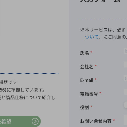
向け・その他
サービス
医
グループ会社
連結キャッシュ・フロー計算書
株
ヒストリカルデータ
I
個人投資家の皆さまへ
丸文ってどんな会社
会
投資をお考えの皆さまへ
サ
株主優待制度
事
個人投資家様向けイベント
業
丸文用語集
株
の機器です。
資
、S12.56)に準拠しています。
特長と製品仕様について紹介し
モ希望