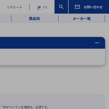
お問い合わせ
リクルート
JP
EN
商品別
メーカ一覧
検索
検索
ーワード
ワイヤレス給
ロボティクス
品質管理・検
は行
ま行
や行
ら行
わ行
ヤレス給電
、
Pocket AI
、
Net Predy
、
メルマガ
計測・検出
電
（AI）
査
から
定・表示機器
報通信
検査・分析機器
宇宙・防衛
ブログ｜ここ
企業概要
IRライブラリー
マテリアリティ（重要課題）
L
M
N
O
P
Q
R
S
T
レーダ・衛星
から始まる最
照射
通信
新技術
ー・光学部品
組込コンピュータ
算短信
沿革
人権・サプライチェーン
半導体・電子
価証券報告書
検索
部品小ロット
算説明会資料
合報告書