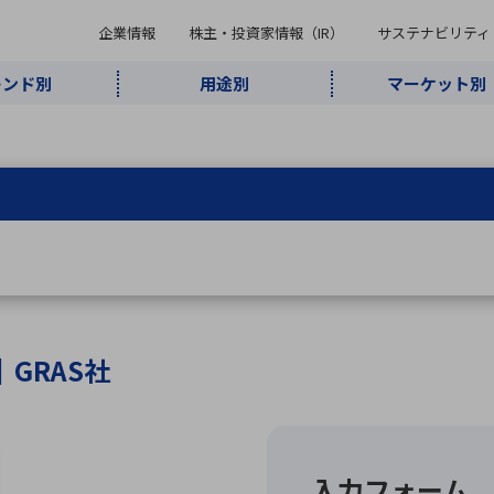
企業情報
株主・投資家情報（IR）
サステナビリティ
レンド別
用途別
マーケット別
キーワード・商品
ケット別
レンド別
途別
品別
ーカ一覧
株主・投資家情報（IR）
サステナビリティ
企業情報
よく検索されているキ
インダストリ
ABOUT MARUBUN
SUSTAINABILITY
IR
通信・ネット
5G・Local
監視・セキュ
あ行
か行
さ行
た行
な行
ミリ波レーダー
、
ワイ
アルDXソリ
ワーク
5G
リティ
ューション
、
AIロボット
、
ここ
・電子部品
動車
ソフトウェア
産業
計測・測
情
企業理念
財務・業績情報
価値創造モデル
A
B
C
D
E
F
G
H
I
J
K
データセン
ミリ波レーダ
製品製造・加
接着・接合
ト順
タ・クラウド
ー
工
｜GRAS社
U
V
W
X
Y
Z
リューション
民生
組立・ロボティクス
医療
レーザ
最新決算情報
決
役員一覧
環境・社会
シミュレータ
環境構築・開
チャートジェネレーター
有
ー
発システム
連結貸借対照表
決
連結損益計算書
統