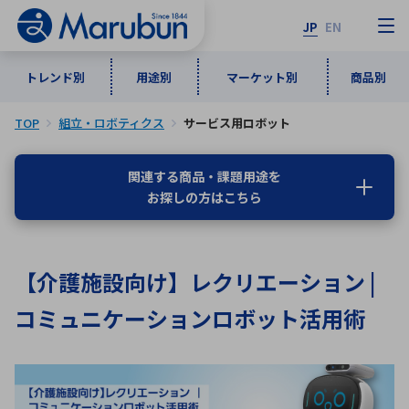
JP
EN
トレンド別
用途別
マーケット別
商品別
TOP
組立・ロボティクス
サービス用ロボット
マーケット別
トレンド別
用途別
商品別
メーカ一覧
関連する商品・課題用途を
お探しの方はこちら
50音順
インダストリアルDXソリューション
通信・ネットワーク
半導体・電子部品
自動車
ソフトウェア
産業
あ行
か行
さ行
た行
【介護施設向け】レクリエーション |
な行
は行
ま行
や行
5G・Local 5G
監視・セキュリティ
コミュニケーションロボット活用術
ら行
わ行
計測・測定・表示機器
情報通信
検査・分析機器
宇宙・防衛
ワイヤレス給電
計測・検出
アルファベット順