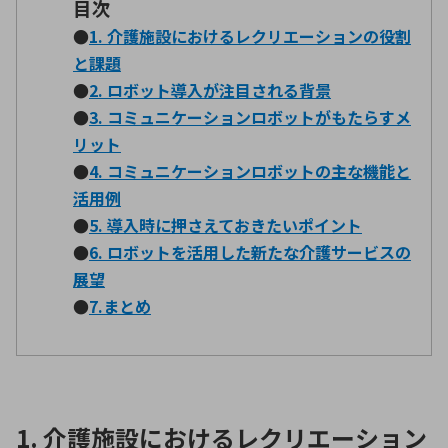
目次
●
1. 介護施設におけるレクリエーションの役割
と課題
環境構築・開発システム
●
2. ロボット導入が注目される背景
●
3. コミュニケーションロボットがもたらすメ
リット
半導体・電子部品小ロット
●
4. コミュニケーションロボットの主な機能と
活用例
●
5. 導入時に押さえておきたいポイント
●
6. ロボットを活用した新たな介護サービスの
展望
●
7.まとめ
1. 介護施設におけるレクリエーション