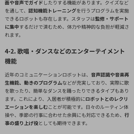
面や音声でガイド
したりする機能があります。クイズなど
を通して、
認知機能トレーニング
を行うプログラムを実施
できるロボットも存在します。スタッフは
監修・サポート
に集中
するだけで済むため、体力や精神的な負担が軽減さ
れます。
4-2. 歌唱・ダンスなどのエンターテイメント
機能
近年のコミュニケーションロボットは、
音声認識や音楽再
生機能、動きのプログラム
などが充実しており、実際に歌
を歌ったり、簡単なダンスを踊ったりできるタイプもあり
ます。これにより、入居者が積極的に
ロボットとのレクリ
エーションを楽しむ
ことが可能です。日々のルーティン体
操や、季節の行事に合わせた余興にも対応できるため、
行
事の盛り上げ役
としても期待できます。