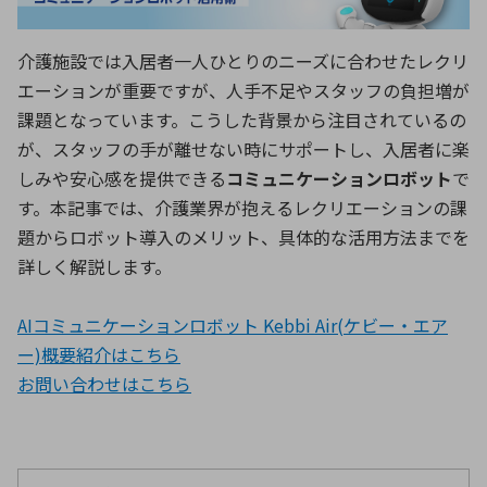
ICTソリューション
民生
組立・ロボティクス
医療
A
B
C
D
ロボティクス（AI）
品質管理・検査
介護施設では入居者一人ひとりのニーズに合わせたレクリ
E
F
G
H
エーションが重要ですが、人手不足やスタッフの負担増が
I
J
K
L
データセンタ・クラウド
接着・接合
課題となっています。こうした背景から注目されているの
レーザー・光学部品
組込コンピュータ
M
N
O
P
が、スタッフの手が離せない時にサポートし、入居者に楽
しみや安心感を提供できる
コミュニケーションロボット
で
Q
R
S
T
ミリ波レーダー
製品製造・加工
す。本記事では、介護業界が抱えるレクリエーションの課
U
V
W
X
題からロボット導入のメリット、具体的な活用方法までを
特定用途向け・その他
サービス
詳しく解説します。
Y
Z
ブログ｜ここから始まる最新技術
レーダ・衛星通信
AIコミュニケーションロボット Kebbi Air(ケビー・エア
検索
医療機器
ー)概要紹介はこちら
お問い合わせは
こちら
照射
シミュレーター