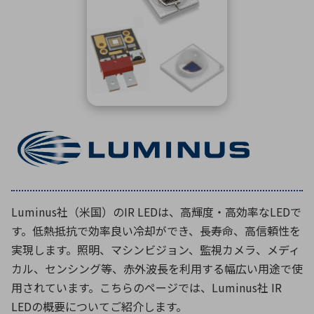
ICTソリューション
民生
組立・ロボティクス
医療
A
B
C
D
ロボティクス（AI）
品質管理・検査
E
F
G
H
I
J
K
L
データセンタ・クラウド
接着・接合
レーザー・光学部品
組込コンピュータ
M
N
O
P
Q
R
S
T
ミリ波レーダー
製品製造・加工
U
V
W
X
特定用途向け・その他
サービス
Y
Z
ブログ｜ここから始まる最新技術
レーダ・衛星通信
Luminus社（米国）のIR LEDは、高輝度・高効率なLEDで
検索
医療機器
す。低熱抵抗で効率良い冷却ができ、長寿命、高信頼性を
照射
実現します。照明、マシンビジョン、監視カメラ、メディ
カル、センシング等、赤外波長を利用する幅広い用途で使
用されています。こちらのページでは、Luminus社 IR
シミュレーター
LEDの概要についてご紹介します。