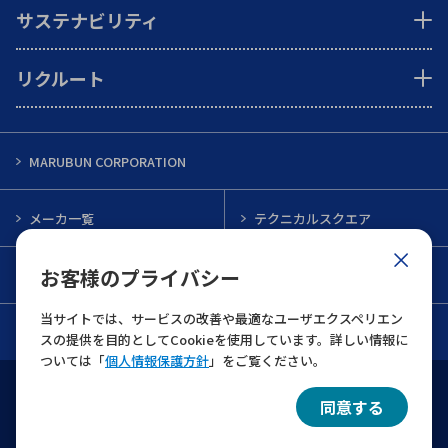
サステナビリティ
リクルート
MARUBUN CORPORATION
メーカ一覧
テクニカルスクエア
お客様のプライバシー
インフォメーション
メルマガ一覧
当サイトでは、サービスの改善や最適なユーザエクスペリエン
お問い合わせ
スの提供を目的としてCookieを使用しています。詳しい情報に
ついては「
個人情報保護方針
」をご覧ください。
ウェブサイト利用規約
個人情報保護について
同意する
© 2022 MARUBUN CORPORATION All Rights Reserved.