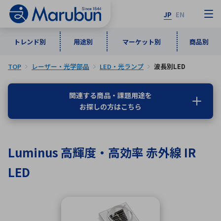
JP
EN
トレンド別
用途別
マーケット別
商品別
TOP
レーザー・光学部品
LED・光ランプ
波長別LED
マーケット別
トレンド別
用途別
商品別
メーカ一覧
関連する商品・課題用途を
お探しの方はこちら
50音順
インダストリアルDXソリューション
通信・ネットワーク
半導体・電子部品
自動車
ソフトウェア
産業
あ行
か行
さ行
た行
Luminus 高輝度・高効率 赤外線 IR
な行
は行
ま行
や行
5G・Local 5G
監視・セキュリティ
LED
ら行
わ行
計測・測定・表示機器
情報通信
検査・分析機器
宇宙・防衛
ワイヤレス給電
計測・検出
アルファベット順