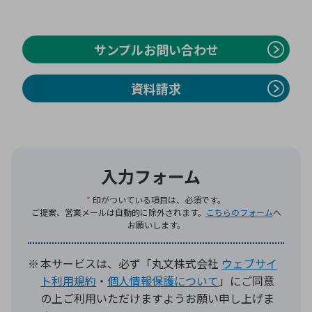
環境構築・開発システム
サンプルお問い合わせ
資料請求
半導体・電子部品小ロット