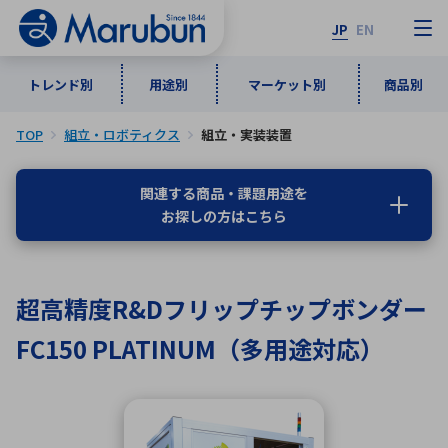
JP
EN
トレンド別
用途別
マーケット別
商品別
TOP
組立・ロボティクス
組立・実装装置
マーケット別
トレンド別
用途別
商品別
メーカ一覧
関連する商品・課題用途を
お探しの方はこちら
50音順
インダストリアルDXソリューション
通信・ネットワーク
半導体・電子部品
自動車
ソフトウェア
産業
あ行
か行
さ行
た行
超高精度R&Dフリップチップボンダー
な行
は行
ま行
や行
5G・Local 5G
監視・セキュリティ
FC150 PLATINUM（多用途対応）
ら行
わ行
計測・測定・表示機器
情報通信
検査・分析機器
宇宙・防衛
ワイヤレス給電
計測・検出
アルファベット順