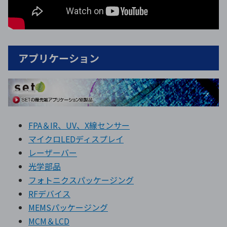
アプリケーション
FPA＆IR、UV、X線センサー
マイクロLEDディスプレイ
レーザーバー
光学部品
フォトニクスパッケージング
RFデバイス
MEMSパッケージング
MCM＆LCD