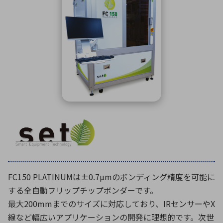
ICTソリューション
民生
組立・ロボティクス
医療
A
B
C
D
ロボティクス（AI）
品質管理・検査
E
F
G
H
I
J
K
L
データセンタ・クラウド
接着・接合
レーザー・光学部品
組込コンピュータ
M
N
O
P
Q
R
S
T
ミリ波レーダー
製品製造・加工
U
V
W
X
特定用途向け・その他
サービス
Y
Z
ブログ｜ここから始まる最新技術
レーダ・衛星通信
検索
医療機器
照射
FC150 PLATINUMは±0.7µmのボンディング精度を可能に
する全自動フリップチップボンダーです。
最大200mmまでのサイズに対応しており、IRセンサーやX
シミュレーター
線など幅広いアプリケーションの開発に理想的です。次世