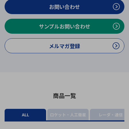
ICTソリューション
民生
組立・ロボティクス
医療
A
B
C
D
お問い合わせ
ロボティクス（AI）
品質管理・検査
E
F
G
H
サンプルお問い合わせ
I
J
K
L
データセンタ・クラウド
接着・接合
レーザー・光学部品
組込コンピュータ
M
N
O
P
メルマガ登録
Q
R
S
T
ミリ波レーダー
製品製造・加工
U
V
W
X
特定用途向け・その他
サービス
Y
Z
ブログ｜ここから始まる最新技術
レーダ・衛星通信
検索
医療機器
商品一覧
照射
ALL
ロケット・人工衛星
レーダ・通信
シミュレーター