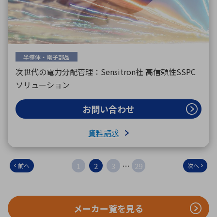
半導体・電子部品
次世代の電力分配管理：Sensitron社 高信頼性SSPC
ソリューション
お問い合わせ
資料請求
…
1
2
3
29
前へ
次へ
メーカー覧を見る