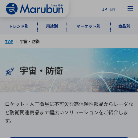
JP
EN
トレンド別
用途別
マーケット別
商品別
TOP
宇宙・防衛
マーケット別
トレンド別
用途別
商品別
メーカ一覧
50音順
宇宙・防衛
インダストリアルDXソリューション
通信・ネットワーク
半導体・電子部品
自動車
ソフトウェア
産業
あ行
か行
さ行
た行
な行
は行
ま行
や行
5G・Local 5G
監視・セキュリティ
ロケット・人工衛星に不可欠な高信頼性部品からレーダな
ら行
わ行
計測・測定・表示機器
情報通信
検査・分析機器
宇宙・防衛
ど防衛関連商品まで幅広いソリューションをご紹介しま
す。
ワイヤレス給電
計測・検出
アルファベット順