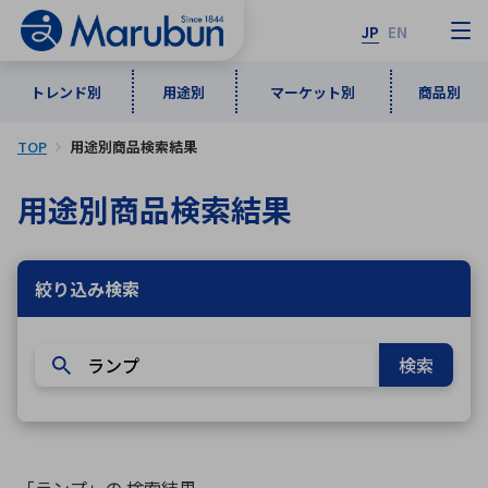
JP
EN
トレンド別
用途別
マーケット別
商品別
TOP
用途別商品検索結果
マーケット別
トレンド別
用途別
商品別
メーカ一覧
用途別商品検索結果
50音順
インダストリアルDXソリューション
通信・ネットワーク
半導体・電子部品
自動車
ソフトウェア
産業
絞り込み検索
あ行
か行
さ行
た行
な行
は行
ま行
や行
5G・Local 5G
監視・セキュリティ
検索
ら行
わ行
計測・測定・表示機器
情報通信
検査・分析機器
宇宙・防衛
ワイヤレス給電
計測・検出
アルファベット順