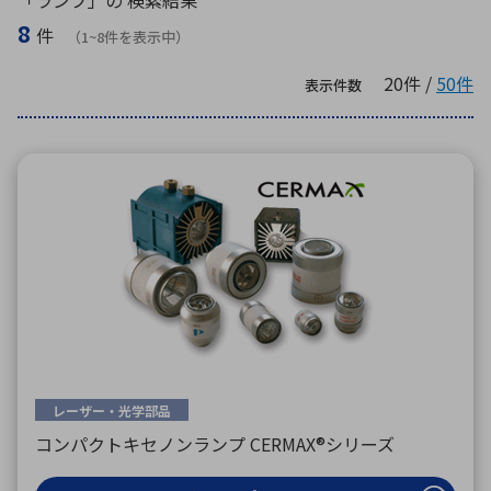
「ランプ」の 検索結果
ICTソリューション
民生
組立・ロボティクス
医療
A
B
C
D
ロボティクス（AI）
品質管理・検査
8
件
（1~8件を表示中）
E
F
G
H
20件 /
50件
表示件数
I
J
K
L
データセンタ・クラウド
接着・接合
レーザー・光学部品
組込コンピュータ
M
N
O
P
Q
R
S
T
ミリ波レーダー
製品製造・加工
U
V
W
X
特定用途向け・その他
サービス
Y
Z
ブログ｜ここから始まる最新技術
レーダ・衛星通信
検索
医療機器
照射
レーザー・光学部品
コンパクトキセノンランプ CERMAX®シリーズ
シミュレーター