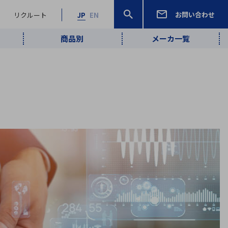
お問い合わせ
リクルート
JP
EN
商品別
メーカ一覧
検索
検索
ーワード
ワイヤレス給
ロボティクス
品質管理・検
は行
ま行
や行
ら行
わ行
ヤレス給電
、
Pocket AI
、
Net Predy
、
メルマガ
計測・検出
電
（AI）
査
から
定・表示機器
報通信
検査・分析機器
宇宙・防衛
ブログ｜ここ
企業概要
IRライブラリー
マテリアリティ（重要課題）
L
M
N
O
P
Q
R
S
T
レーダ・衛星
から始まる最
照射
通信
新技術
ー・光学部品
組込コンピュータ
算短信
沿革
人権・サプライチェーン
半導体・電子
価証券報告書
検索
部品小ロット
算説明会資料
合報告書