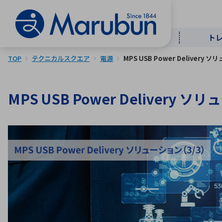
ト
TOP
テクニカルスクエア
電源
MPS USB Power Delivery ソ
マー
ト
用
商
メ
MPS USB Power Delivery ソ
50音順
半導体
自
TOPメッセージ・サステナビリ
トップメッセージ
経営方針
ティ基本方針
アルファベッ
ICTソ
トップメッセージ
事業内容
人的資本
中期経営計画
コーポレートガバナンス
事業等のリスク