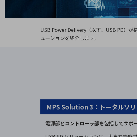
特定用途
拠点一覧
ガバナンス
ディスクロージャー・ポリシー
USB Power Delivery（以下、USB 
株式・株主情報
ューションを紹介します。
株式基本情報
株主還元
株価情報
株式手続き
株主総会
定款・株式取扱規程
電子公告
MPS Solution 3：トータ
電源部とコントローラ部を包括してサポ
USB PD ソリューションは、大きな