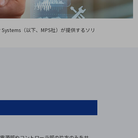
療機器
社名の由来・ロゴ
主通信
Rカレンダー
wer Systems（以下、MPS社）が提供するソリ
よくあるご質問
社に関するご質問
ステナビリティに関するご質問
業内容に関するご質問
績・財務に関するご質問
式に関するご質問
料請求に関するご質問
は電源部やコントローラ部の片方のみをサ