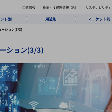
企業情報
株主・投資家情報（IR）
サステナビリティ
レンド別
用途別
マーケット別
キーワード・商品
リューション(3/3)
ケット別
レンド別
途別
品別
ーカ一覧
株主・投資家情報（IR）
サステナビリティ
企業情報
リューション(3/3)
よく検索されているキ
インダストリ
ABOUT MARUBUN
SUSTAINABILITY
IR
通信・ネット
5G・Local
監視・セキュ
あ行
か行
さ行
た行
な行
ミリ波レーダー
、
ワイ
アルDXソリ
ワーク
5G
リティ
ューション
、
AIロボット
、
ここ
・電子部品
動車
ソフトウェア
産業
計測・測
情
企業理念
財務・業績情報
価値創造モデル
A
B
C
D
E
F
G
H
I
J
K
データセン
ミリ波レーダ
製品製造・加
接着・接合
ト順
タ・クラウド
ー
工
U
V
W
X
Y
Z
リューション
民生
組立・ロボティクス
医療
レーザ
最新決算情報
決
役員一覧
環境・社会
シミュレータ
環境構築・開
チャートジェネレーター
有
ー
発システム
連結貸借対照表
決
連結損益計算書
統