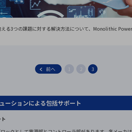
向け・その他
サービス
医
グループ会社
連結キャッシュ・フロー計算書
株
ヒストリカルデータ
I
PD）が抱える3つの課題に対する解決方法について、Monolithic Po
個人投資家の皆さまへ
丸文ってどんな会社
会
投資をお考えの皆さまへ
サ
株主優待制度
事
前へ
1
2
3
個人投資家様向けイベント
業
丸文用語集
株
資
ルソリューションによる包括サポート
ート
機能ブロックとして電源部とコントローラ部があります。各メーカ