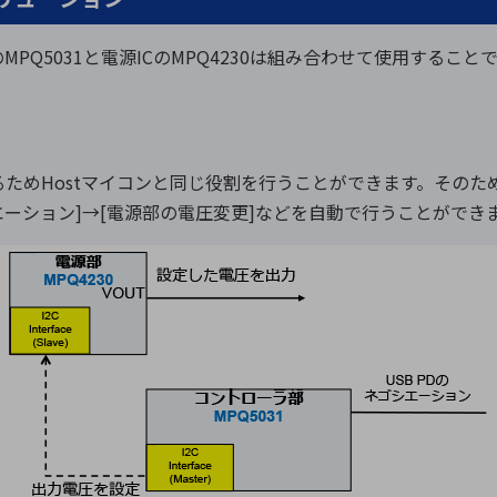
MPQ5031と電源ICのMPQ4230は組み合わせて使用すること
いるためHostマイコンと同じ役割を行うことができます。そのため、 I2
シエーション]→[電源部の電圧変更]などを自動で行うことができ