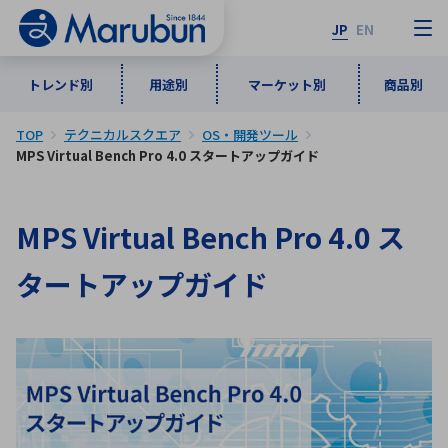
JP
EN
トレンド別
用途別
マーケット別
商品別
TOP
テクニカルスクエア
OS・開発ツール
マーケット別
トレンド別
用途別
商品別
メーカ一覧
MPS Virtual Bench Pro 4.0 スタートアップガイド
50音順
MPS Virtual Bench Pro 4.0 ス
インダストリアルDXソリューション
通信・ネットワーク
半導体・電子部品
自動車
ソフトウェア
産業
あ行
か行
さ行
た行
タートアップガイド
な行
は行
ま行
や行
5G・Local 5G
監視・セキュリティ
ら行
わ行
計測・測定・表示機器
情報通信
検査・分析機器
宇宙・防衛
ワイヤレス給電
計測・検出
アルファベット順