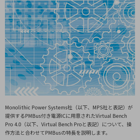
ICTソリューション
民生
組立・ロボティクス
医療
A
B
C
D
ロボティクス（AI）
品質管理・検査
E
F
G
H
I
J
K
L
データセンタ・クラウド
接着・接合
レーザー・光学部品
組込コンピュータ
M
N
O
P
Q
R
S
T
ミリ波レーダー
製品製造・加工
U
V
W
X
特定用途向け・その他
サービス
Y
Z
ブログ｜ここから始まる最新技術
レーダ・衛星通信
検索
医療機器
Monolithic Power Systems社（以下、MPS社と表記）が
照射
提供するPMBus付き電源ICに用意されたVirtual Bench
Pro 4.0（以下、Virtual Bench Proと表記）について、操
作方法と合わせてPMBusの特長を説明します。
シミュレーター