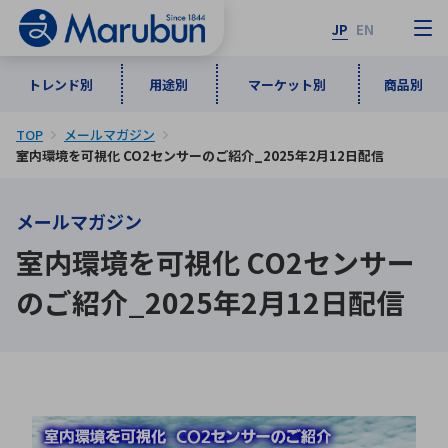
JP
EN
トレンド別
用途別
マーケット別
商品別
TOP
メールマガジン
マーケット別
トレンド別
用途別
商品別
メーカ一覧
室内環境を可視化 CO2センサーのご紹介_2025年2月12日配信
メールマガジン
50音順
インダストリアルDXソリューション
通信・ネットワーク
室内環境を可視化 CO2センサー
半導体・電子部品
自動車
ソフトウェア
産業
あ行
か行
さ行
た行
のご紹介_2025年2月12日配信
な行
は行
ま行
や行
5G・Local 5G
監視・セキュリティ
ら行
わ行
計測・測定・表示機器
情報通信
検査・分析機器
宇宙・防衛
ワイヤレス給電
計測・検出
アルファベット順