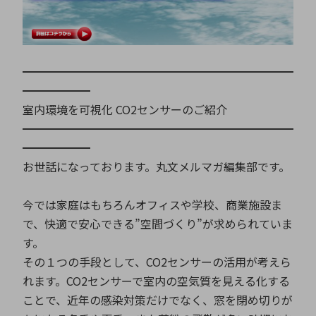
ICTソリューション
民生
組立・ロボティクス
医療
A
B
C
D
ロボティクス（AI）
品質管理・検査
E
F
G
H
I
J
K
L
━━━━━━━━━━━━━━━━━━━━━━━━
データセンタ・クラウド
接着・接合
レーザー・光学部品
組込コンピュータ
━━━━━━
M
N
O
P
室内環境を可視化 CO2センサーのご紹介
Q
R
S
T
━━━━━━━━━━━━━━━━━━━━━━━━
ミリ波レーダー
製品製造・加工
U
V
W
X
━━━━━━
特定用途向け・その他
サービス
お世話になっております。丸文メルマガ編集部です。
Y
Z
ブログ｜ここから始まる最新技術
レーダ・衛星通信
今では家庭はもちろんオフィスや学校、商業施設ま
で、快適で安心できる”空間づくり”が求められていま
検索
医療機器
す。
照射
その１つの手段として、CO2センサーの活用が考えら
れます。CO2センサーで室内の空気質を見える化する
ことで、近年の感染対策だけでなく、窓を閉め切りが
シミュレーター