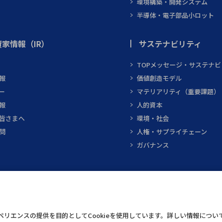
環境構築・開発システム
半導体・電子部品小ロット
家情報（IR）
サステナビリティ
TOPメッセージ・サステナ
報
価値創造モデル
ー
マテリアリティ（重要課題）
報
人的資本
皆さまへ
環境・社会
問
人権・サプライチェーン
ガバナンス
テクニカルスクエア
インフォメーショ
リエンスの提供を目的としてCookieを使用しています。詳しい情報につい