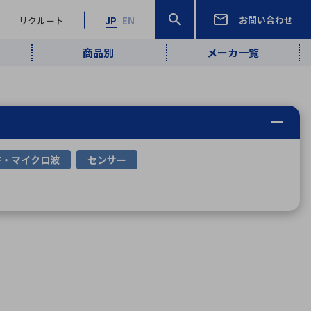
お問い合わせ
リクルート
JP
EN
商品別
メーカ一覧
検索
検索
ーワード
ワイヤレス給
ロボティクス
品質管理・検
は行
ま行
や行
ら行
わ行
ヤレス給電
、
Pocket AI
、
Net Predy
、
メルマガ
計測・検出
F・マイクロ波
センサー
電
（AI）
査
から
定・表示機器
報通信
検査・分析機器
宇宙・防衛
ブログ｜ここ
企業概要
IRライブラリー
マテリアリティ（重要課題）
L
M
N
O
P
Q
R
S
T
レーダ・衛星
から始まる最
照射
通信
新技術
ー・光学部品
組込コンピュータ
算短信
沿革
人権・サプライチェーン
半導体・電子
価証券報告書
検索
部品小ロット
算説明会資料
合報告書