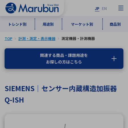
JP
EN
トレンド別
用途別
マーケット別
商品別
TOP
計測・測定・表示機器
測定機器・計測機器
マーケット別
トレンド別
用途別
商品別
メーカ一覧
関連する商品・課題用途を
お探しの方はこちら
50音順
インダストリアルDXソリューション
通信・ネットワーク
半導体・電子部品
自動車
ソフトウェア
産業
あ行
か行
さ行
た行
SIEMENS｜センサー内蔵構造加振器
な行
は行
ま行
や行
5G・Local 5G
監視・セキュリティ
Q-ISH
ら行
わ行
計測・測定・表示機器
情報通信
検査・分析機器
宇宙・防衛
ワイヤレス給電
計測・検出
アルファベット順