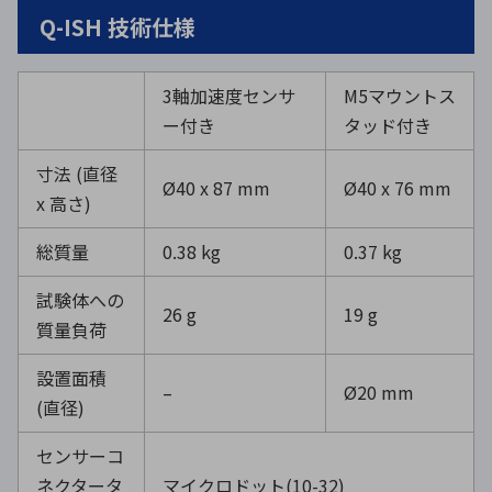
Q-ISH 技術仕様
3軸加速度センサ
M5マウントス
ー付き
タッド付き
寸法
(
直径
Ø40 x 87 mm
Ø40 x 76 mm
x
高さ
)
総質量
0.38 kg
0.37 kg
試験体への
26 g
19 g
質量負荷
設置面積
–
Ø20 mm
(
直径
)
センサーコ
ネクタータ
マイクロドット
(10-32)