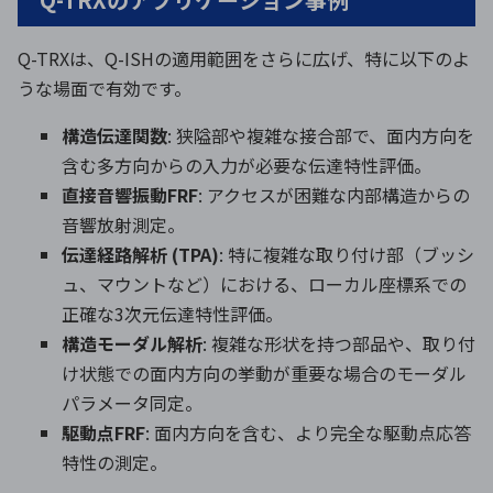
Q-TRXは、Q-ISHの適用範囲をさらに広げ、特に以下のよ
うな場面で有効です。
構造伝達関数
: 狭隘部や複雑な接合部で、面内方向を
含む多方向からの入力が必要な伝達特性評価。
直接音響振動FRF
: アクセスが困難な内部構造からの
音響放射測定。
伝達経路解析 (TPA)
: 特に複雑な取り付け部（ブッシ
ュ、マウントなど）における、ローカル座標系での
正確な3次元伝達特性評価。
構造モーダル解析
: 複雑な形状を持つ部品や、取り付
け状態での面内方向の挙動が重要な場合のモーダル
パラメータ同定。
駆動点FRF
: 面内方向を含む、より完全な駆動点応答
特性の測定。