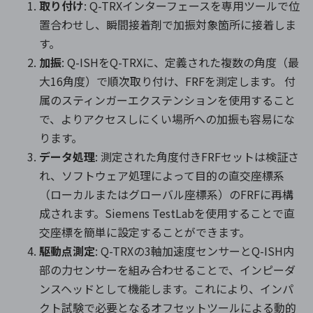
取り付け
: Q-TRXインターフェースを専用ツールで位
置合わせし、瞬間接着剤で加振対象箇所に接着しま
す。
加振
: Q-ISHをQ-TRXに、定義された複数の角度（最
大16角度）で順次取り付け、FRFを測定します。 付
属のスティンガーエクステンションを使用すること
で、よりアクセスしにくい場所への加振も容易にな
ります。
データ処理
: 測定された角度付きFRFセットは検証さ
れ、ソフトウェア処理によって目的の直交座標系
（ローカルまたはグローバル座標系）のFRFに再構
成されます。Siemens TestLabを使用することで直
交座標を簡単に設定することができます。
駆動点測定
: Q-TRXの3軸加速度センサーとQ-ISH内
部の力センサーを組み合わせることで、インピーダ
ンスヘッドとして機能します。これにより、インパ
クト試験で必要となるオフセットツールによる動的