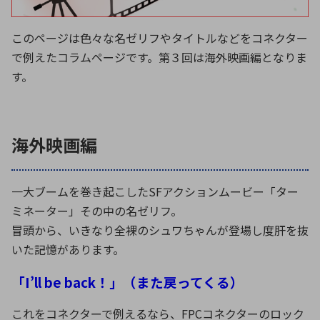
ICTソリューション
民生
組立・ロボティクス
医療
A
B
C
D
ロボティクス（AI）
品質管理・検査
このページは色々な名ゼリフやタイトルなどをコネクター
E
F
G
H
で例えたコラムページです。第３回は海外映画編となりま
I
J
K
L
す。
データセンタ・クラウド
接着・接合
レーザー・光学部品
組込コンピュータ
M
N
O
P
Q
R
S
T
ミリ波レーダー
製品製造・加工
海外映画編
U
V
W
X
特定用途向け・その他
サービス
Y
Z
一大ブームを巻き起こしたSFアクションムービー「ター
ブログ｜ここから始まる最新技術
レーダ・衛星通信
ミネーター」その中の名ゼリフ。
検索
医療機器
冒頭から、いきなり全裸のシュワちゃんが登場し度肝を抜
いた記憶があります。
照射
「I’ll be back！」（また戻ってくる）
シミュレーター
これをコネクターで例えるなら、FPCコネクターのロック