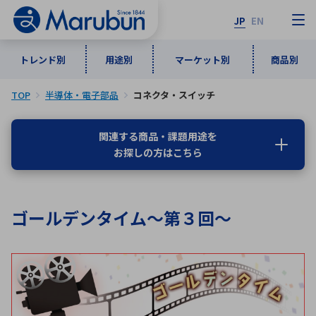
JP
EN
トレンド別
用途別
マーケット別
商品別
TOP
半導体・電子部品
コネクタ・スイッチ
マーケット別
トレンド別
用途別
商品別
メーカ一覧
関連する商品・課題用途を
お探しの方はこちら
50音順
インダストリアルDXソリューション
通信・ネットワーク
半導体・電子部品
自動車
ソフトウェア
産業
あ行
か行
さ行
た行
ゴールデンタイム～第３回～
な行
は行
ま行
や行
5G・Local 5G
監視・セキュリティ
ら行
わ行
計測・測定・表示機器
情報通信
検査・分析機器
宇宙・防衛
ワイヤレス給電
計測・検出
アルファベット順