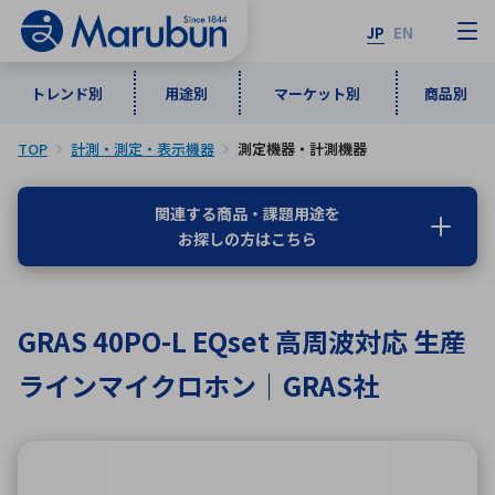
JP
EN
トレンド別
用途別
マーケット別
商品別
TOP
計測・測定・表示機器
測定機器・計測機器
マーケット別
トレンド別
用途別
商品別
メーカ一覧
関連する商品・課題用途を
お探しの方はこちら
50音順
インダストリアルDXソリューション
通信・ネットワーク
半導体・電子部品
自動車
ソフトウェア
産業
あ行
か行
さ行
た行
GRAS 40PO-L EQset 高周波対応 生産
な行
は行
ま行
や行
5G・Local 5G
監視・セキュリティ
ラインマイクロホン｜GRAS社
ら行
わ行
計測・測定・表示機器
情報通信
検査・分析機器
宇宙・防衛
ワイヤレス給電
計測・検出
アルファベット順