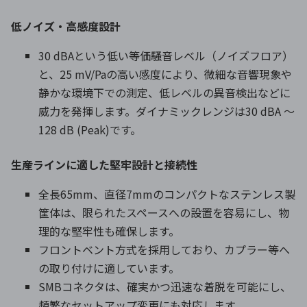
低ノイズ・高感度設計
30 dBAという低い等価騒音レベル（ノイズフロア）
と、25 mV/Paの高い感度により、微細な音響現象や
静かな環境下での測定、低レベルの異音検出などに
威力を発揮します。ダイナミックレンジは30 dBA ～
128 dB (Peak)です。
生産ラインに適した堅牢設計と接続性
全長65mm、直径7mmのコンパクトなステンレス製
筐体は、限られたスペースへの設置を容易にし、物
理的な堅牢性も確保します。
フロントベント方式を採用しており、カプラー等へ
の取り付けに適しています。
SMBコネクタは、確実かつ迅速な着脱を可能にし、
頻繁なセットアップ変更にも対応します。