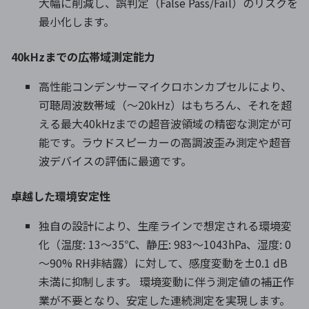
大幅に削減し、誤判定（False Pass/Fail）のリスクを
最小化します。
40kHzまでの広帯域測定能力
高性能コンデンサーマイクロホンカプセルにより、
可聴周波数帯域（～20kHz）はもちろん、それを超
える最大40kHzまでの超音波領域の精密な測定が可
能です。ラウドスピーカーの高調波歪み測定や超音
波デバイスの評価に最適です。
卓越した環境安定性
独自の設計により、生産ラインで想定される環境変
化（温度: 13～35℃、静圧: 983～1043hPa、湿度: 0
～90% RH非結露）に対して、感度変動を±0.1 dB
未満に抑制します。 環境変動に伴う測定値の補正作
業が不要となり、安定した連続測定を実現します。