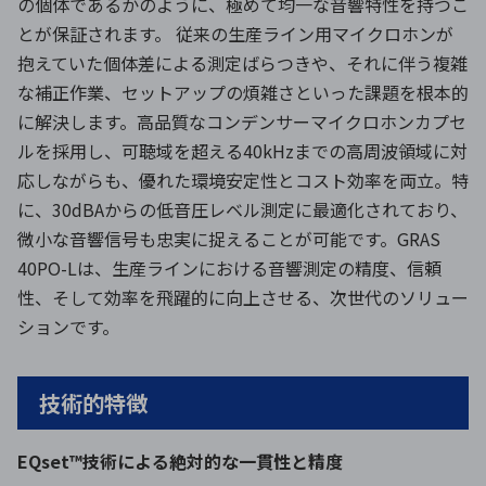
の個体であるかのように、極めて均一な音響特性を持つこ
とが保証されます。 従来の生産ライン用マイクロホンが
抱えていた個体差による測定ばらつきや、それに伴う複雑
な補正作業、セットアップの煩雑さといった課題を根本的
に解決します。高品質なコンデンサーマイクロホンカプセ
ルを採用し、可聴域を超える40kHzまでの高周波領域に対
応しながらも、優れた環境安定性とコスト効率を両立。特
に、30dBAからの低音圧レベル測定に最適化されており、
微小な音響信号も忠実に捉えることが可能です。GRAS
40PO-Lは、生産ラインにおける音響測定の精度、信頼
性、そして効率を飛躍的に向上させる、次世代のソリュー
ションです。
技術的特徴
EQset™技術による絶対的な一貫性と精度