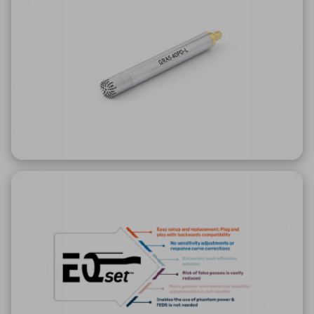
ICTソリューション
民生
組立・ロボティクス
医療
A
B
C
D
ロボティクス（AI）
品質管理・検査
E
F
G
H
I
J
K
L
データセンタ・クラウド
接着・接合
レーザー・光学部品
組込コンピュータ
M
N
O
P
Q
R
S
T
ミリ波レーダー
製品製造・加工
U
V
W
X
特定用途向け・その他
サービス
Y
Z
ブログ｜ここから始まる最新技術
レーダ・衛星通信
検索
医療機器
照射
シミュレーター