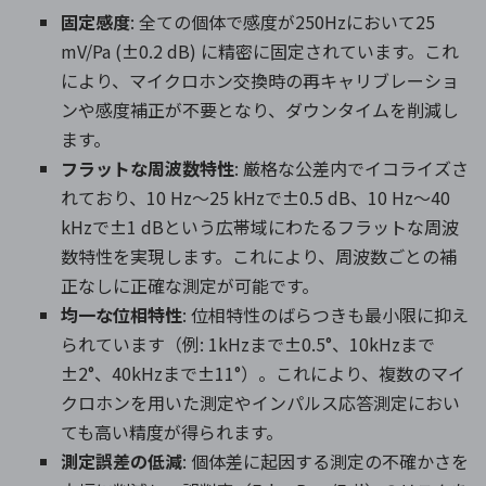
固定感度
: 全ての個体で感度が250Hzにおいて25
mV/Pa (±0.2 dB) に精密に固定されています。これ
により、マイクロホン交換時の再キャリブレーショ
ンや感度補正が不要となり、ダウンタイムを削減し
ます。
フラットな周波数特性
: 厳格な公差内でイコライズさ
れており、10 Hz～25 kHzで±0.5 dB、10 Hz～40
kHzで±1 dBという広帯域にわたるフラットな周波
数特性を実現します。これにより、周波数ごとの補
正なしに正確な測定が可能です。
均一な位相特性
: 位相特性のばらつきも最小限に抑え
られています（例: 1kHzまで±0.5°、10kHzまで
±2°、40kHzまで±11°）。これにより、複数のマイ
クロホンを用いた測定やインパルス応答測定におい
ても高い精度が得られます。
測定誤差の低減
: 個体差に起因する測定の不確かさを