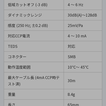
低域カットオフ
(-3 dB)
4 ～
6 Hz
ダイナミックレンジ
30dB(A)～
128dB
感度
(250 Hz; ±0.2 dB)
25mV/Pa
対応
CCP
電流
4 ～
10 mA
TEDS
対応
コネクター
SMB
動作温度範囲
10℃～
45℃
最大ケーブル長
(4mA CCP
時テ
30m
スト済
)
重量
8.4g
長さ
65mm